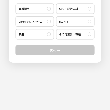
金融機関
CxO・経営人材
PEファンド
経営者・CEO・COO等
DX・IT
コンサルティングファーム
投資銀行
CFO
CTO・CIO
総合コンサルティング
アーキテクト
ベンチャーキャピタル(VC)
その他CxO（CMO・CHRO等）
製造
その他業界・職種
IT/DX & サイバーセキュリティコンサルティング
マーケティング
アセットマネジメント
社外役員（社外取締役/社外監査役）
セールス・プリセールス
法務・知財
独立系コンサルティング
データサイエンティスト/データエンジニア
不動産ファンド/不動産金融
経営管理(経営企画・IR/M&A等)
次へ →
アプリケーションエンジニア
広報・IR
GRC
監査法人
PdM(プロダクトマネージャー)
M&A仲介
人材管理(人事管理職・人材戦略等)
サービスエンジニア
情報通信
戦略コンサルティング
PG/SE/PM
保険会社/生命保険
マーケティング(CMO等)
ファイナンス管理(CFO・財務等)
エネルギー
シンクタンク
営業(プリセールス/ソリューションセールス
銀行
証券会社
研究開発
ポストコンサル
ファイナンシャルアドバイザリー(FAS)
事業開発・技術開発
信託銀行
生産技術(PLM・ERP・SAP)
経理・財務
営業
事業再生/ハンズオン系コンサルティング
コーポレートスタッフ
ヘッジファンド
企業経営(CEO・COO等)
事業企画・事業開発
組織人事コンサルティング
社内SE
リスク管理・監査(監査・内部統制・セキュリティ)
製造技術・品質管理
経営企画
総務
ESG/SDGs/サステナビリティコンサルティング
コンサルタント
その他
設計開発エンジニア
マーケティング
ポストコンサル
その他
事業開発・製品企画
人事
その他