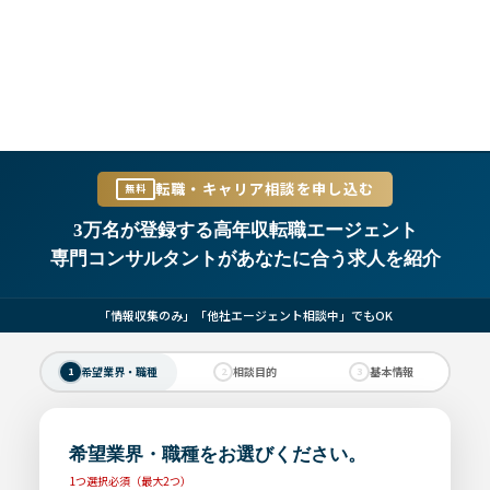
転職・キャリア相談を申し込む
無料
3万名が登録する高年収転職エージェント
専門コンサルタントがあなたに合う求人を紹介
「情報収集のみ」「他社エージェント相談中」でもOK
希望業界・職種
相談目的
基本情報
1
2
3
希望業界・職種をお選びください。
1つ選択必須（最大2つ）