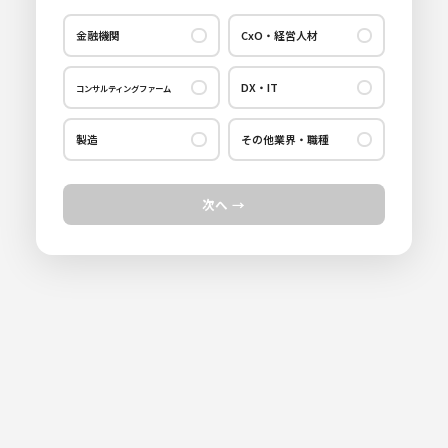
金融機関
CxO・経営人材
PEファンド
経営者・CEO・COO等
DX・IT
コンサルティングファーム
投資銀行
CFO
CTO・CIO
総合コンサルティング
アーキテクト
ベンチャーキャピタル(VC)
その他CxO（CMO・CHRO等）
製造
その他業界・職種
IT/DX & サイバーセキュリティコンサルティング
マーケティング
アセットマネジメント
社外役員（社外取締役/社外監査役）
セールス・プリセールス
法務・知財
独立系コンサルティング
データサイエンティスト/データエンジニア
不動産ファンド/不動産金融
経営管理(経営企画・IR/M&A等)
次へ →
アプリケーションエンジニア
広報・IR
GRC
監査法人
PdM(プロダクトマネージャー)
M&A仲介
人材管理(人事管理職・人材戦略等)
サービスエンジニア
情報通信
戦略コンサルティング
PG/SE/PM
保険会社/生命保険
マーケティング(CMO等)
ファイナンス管理(CFO・財務等)
エネルギー
シンクタンク
営業(プリセールス/ソリューションセールス
銀行
証券会社
研究開発
ポストコンサル
ファイナンシャルアドバイザリー(FAS)
事業開発・技術開発
信託銀行
生産技術(PLM・ERP・SAP)
経理・財務
営業
事業再生/ハンズオン系コンサルティング
コーポレートスタッフ
ヘッジファンド
企業経営(CEO・COO等)
事業企画・事業開発
組織人事コンサルティング
社内SE
リスク管理・監査(監査・内部統制・セキュリティ)
製造技術・品質管理
経営企画
総務
ESG/SDGs/サステナビリティコンサルティング
コンサルタント
その他
設計開発エンジニア
マーケティング
ポストコンサル
その他
事業開発・製品企画
人事
その他