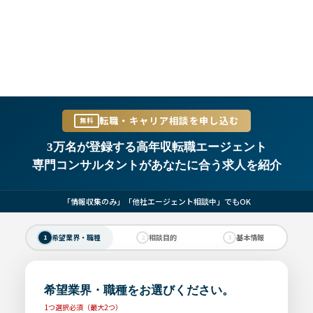
転職・キャリア相談を申し込む
無料
3万名が登録する高年収転職エージェント
専門コンサルタントがあなたに合う求人を紹介
「情報収集のみ」「他社エージェント相談中」でもOK
希望業界・職種
相談目的
基本情報
1
2
3
希望業界・職種をお選びください。
1つ選択必須（最大2つ）