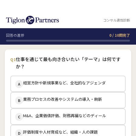
コンサル適性診断
回答の進捗
0 / 10問完了
仕事を通じて最も向き合いたい「テーマ」は何です
Q1
か？
経営方針や新規事業など、全社的なアジェンダ
A
業務プロセスの改善やシステムの導入・刷新
B
M&A、企業価値評価、財務再編などのディール
C
評価制度や人材育成など、組織・人の課題
D