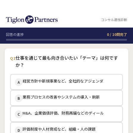
コンサル適性診断
回答の進捗
0 / 10問完了
仕事を通じて最も向き合いたい「テーマ」は何です
Q1
か？
経営方針や新規事業など、全社的なアジェンダ
A
業務プロセスの改善やシステムの導入・刷新
B
M&A、企業価値評価、財務再編などのディール
C
評価制度や人材育成など、組織・人の課題
D