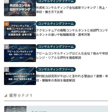
コンサルティングファーム
2
外資系コンサルティング会社最新ランキング｜売上・
年収・働き方で比較
コンサルティングファーム
3
アクセンチュアの戦略コンサルタントと他部門コンサ
ルタントの違いや転職難易度・選考対策
コンサルティングファーム
4
アビームコンサルティングはどんな会社？強みや年収
レンジ・リアルな評判を徹底解説
コンサルティングファーム
5
野村総合研究所がやばいと言われる理由は？激務・年
収・離職率の真相を徹底解説
業界カテゴリ
◢