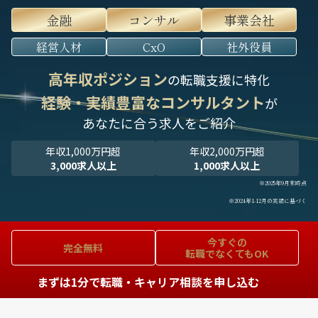
金融
コンサル
事業会社
経営人材
CxO
社外役員
高年収ポジション
の転職支援に特化
経験・実績豊富なコンサルタント
が
あなたに合う求人をご紹介
年収1,000万円超
年収2,000万円超
3,000求人以上
1,000求人以上
※2025年9月末時点
※2024年1-12月の実績に基づく
今すぐの
完全無料
転職でなくてもOK
まずは1分で転職・キャリア相談を申し込む