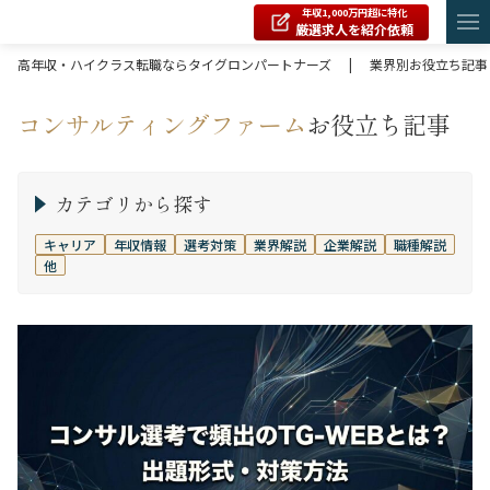
年収1,000万円超に特化
厳選求人を紹介依頼
高年収・ハイクラス転職ならタイグロンパートナーズ
|
業界別お役立ち記事
コンサルティングファーム
お役立ち記事
カテゴリから探す
キャリア
年収情報
選考対策
業界解説
企業解説
職種解説
他