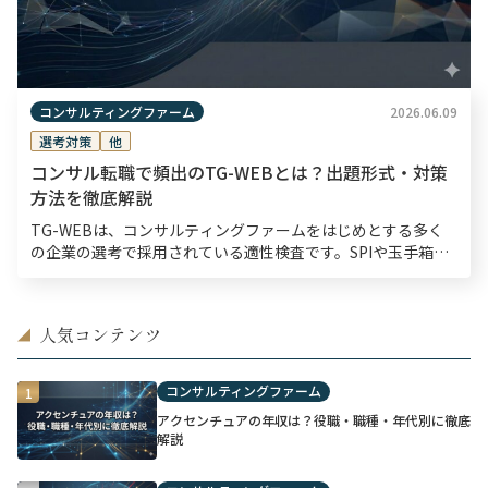
コンサルティングファーム
2026.06.09
選考対策
他
コンサル転職で頻出のTG-WEBとは？出題形式・対策
方法を徹底解説
TG-WEBは、コンサルティングファームをはじめとする多く
の企業の選考で採用されている適性検査です。SPIや玉手箱と
比べて難易度が高く、出題形式も独特であるため、選考を通過
するためには入念な対策が欠かせません。 本記事で […]
人気コンテンツ
◢
コンサルティングファーム
1
アクセンチュアの年収は？役職・職種・年代別に徹底
解説