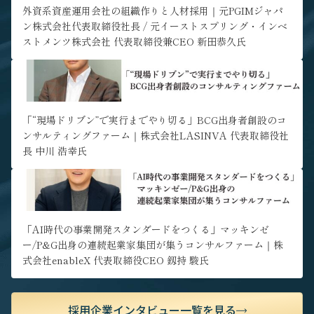
ア形成が可能な環境です。
外資系資産運用会社の組織作りと人材採用｜元PGIMジャパ
ン株式会社代表取締役社長 / 元イーストスプリング・インベ
ストメンツ株式会社 代表取締役兼CEO 新田恭久氏
" alt="「“現場ドリブン”で実行までやり切る」BCG出身者創設の
コンサルティングファーム｜株式会社LASINVA 代表取締役社長 中
川 浩幸氏">
「“現場ドリブン”で実行までやり切る」BCG出身者創設のコ
ンサルティングファーム｜株式会社LASINVA 代表取締役社
長 中川 浩幸氏
" alt="「AI時代の事業開発スタンダードをつくる」マッキンゼ
ー/P&G出身の連続起業家集団が集うコンサルファーム｜株式会社
enableX 代表取締役CEO 釼持 駿氏">
「AI時代の事業開発スタンダードをつくる」マッキンゼ
ー/P&G出身の連続起業家集団が集うコンサルファーム｜株
式会社enableX 代表取締役CEO 釼持 駿氏
採用企業インタビュー一覧を見る