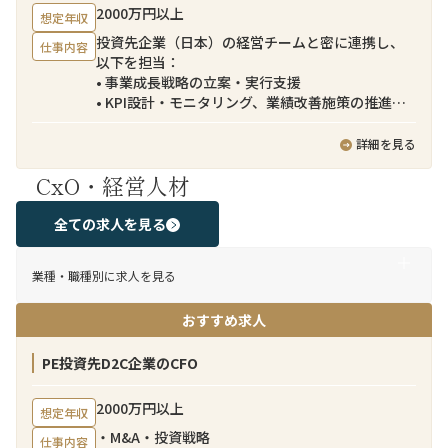
2000万円以上
想定年収
投資先企業（日本）の経営チームと密に連携し、
仕事内容
以下を担当：
• 事業成長戦略の立案・実行支援
• KPI設計・モニタリング、業績改善施策の推進
• マーケティング／EC戦略の高度化
• 組織・オペレーション改善（SCM、商品戦略等）
詳細を見る
• 追加M&Aの検討・実行支援（DD〜PMI）
CxO・経営人材
• ファンドへのレポーティング・コミュニケーショ
ン
全ての求人を見る
業種・職種別に求人を見る
おすすめ求人
PE投資先D2C企業のCFO
2000万円以上
想定年収
・M&A・投資戦略
仕事内容