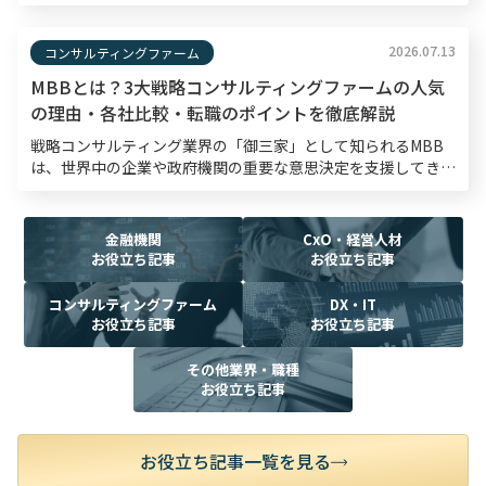
内容がコンサルタントとしての論理的思考力や熱意を測る材料
となるため、入念な準備が欠かせません。 本記事では、 […]
2026.07.13
コンサルティングファーム
MBBとは？3大戦略コンサルティングファームの人気
の理由・各社比較・転職のポイントを徹底解説
戦略コンサルティング業界の「御三家」として知られるMBB
は、世界中の企業や政府機関の重要な意思決定を支援してき
た、半世紀以上の歴史を持つ戦略コンサルティングファームで
す。転職市場においてもMBBは高い関心を集めており、採
[…]
金融機関
CxO・経営人材
お役立ち記事
お役立ち記事
コンサルティングファーム
DX・IT
お役立ち記事
お役立ち記事
その他業界・職種
お役立ち記事
お役立ち記事一覧を見る