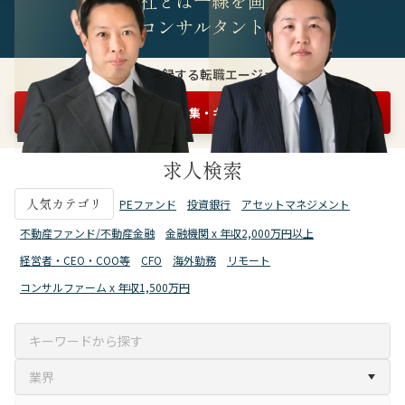
他社とは一線を画す
精鋭コンサルタント集団
3万人が登録する転職エージェント
まずは情報収集・キャリア相談を申し込む
無料1分
求人検索
人気カテゴリ
PEファンド
投資銀行
アセットマネジメント
不動産ファンド/不動産金融
金融機関 x 年収2,000万円以上
経営者・CEO・COO等
CFO
海外勤務
リモート
コンサルファーム x 年収1,500万円