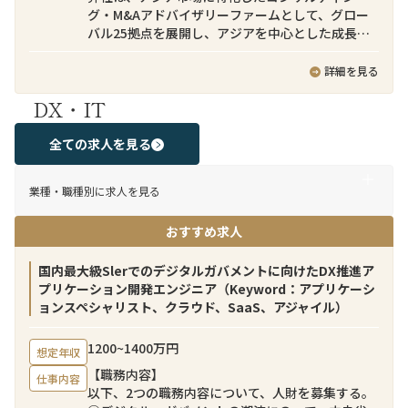
グ・M&Aアドバイザリーファームとして、グロー
バル25拠点を展開し、アジアを中心とした成長市
場において日本企業の事業戦略実行を支援してい
ます。ダイナミックなビジネス環境の中で、国境を
詳細を見る
越えた事業創出に携わることができる、刺激的で
DX・IT
成長機会に富んだ職場です。
弊社のクロスボーダーM&Aチームでは日本企業側
全ての求人を見る
に就くバイサイドファイナンシャルアドバイザー
として、日本企業によるインアウト型クロスボー
業種・職種別に求人を見る
ダーM&A案件を支援しています。ターゲット企業
のソーシングから、バリュエーション助言、意向
おすすめ求人
表明書の提出、法律事務所・会計事務所など外部
アドバイザーとの連携、ディールストラクチャリ
ング、契約条件の交渉、クロージングまでのM&A
国内最大級Slerでのデジタルガバメントに向けたDX推進ア
プロセスを日本企業クライアントに伴走し助言す
プリケーション開発エンジニア（Keyword：アプリケーシ
る業務となります。
ョンスペシャリスト、クラウド、SaaS、アジャイル）
当チームには日本人のみならず、シンガポール、
1200~1400万円
想定年収
スペイン、マレーシア、インド、タイ、ベトナム、
【職務内容】
台湾、インドネシア等、多国籍なメンバーが所属
仕事内容
以下、2つの職務内容について、人財を募集する。
しています。例えばインドネシアの案件ではイン