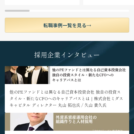
当チームが取り扱う案件はすべてクロスボーダー
M&Aです。国の種類のみならず、関与する業界も
様々で、案件の数も豊富です。日本企業のM&Aニ
ーズが最も高い東南アジアを中心とした多様な国
転職事例一覧を見る
における多業種のM&A案件を通して、グローバル
なビジネス環境で通用する実務経験が得られま
す。年間で10件以上のM&A案件に関与いただくこ
とが可能です。
採用企業インタビュー
■ アジア全域のチームと協働する柔軟な働き方
多国籍のチームメンバーは各国に散らばって業務
" alt="他のPEファンドとは異なる自己資本投資会社 独自の投資ス
を行っているため、日々オンラインで協働しM&A
タイル・新たなCFOへのキャリアパスとは｜株式会社ミダスキャ
案件を進めています。社内コミュニケーションは
ピタル ディレクター 丸山 拓也氏 / 久山 貴久氏">
100%英語で、日本語を使うのはクライアントとの
コミュニケーションに限られるため、英語での業
他のPEファンドとは異なる自己資本投資会社 独自の投資ス
務経験を積みたい方に適したポジションです。係
タイル・新たなCFOへのキャリアパスとは｜株式会社ミダス
るチーム体制のためほぼ全員がフルリモートで仕
キャピタル ディレクター 丸山 拓也氏 / 久山 貴久氏
事をしており、勤務地制約が比較的少なく日本を
はじめアジア各国等ご自身の希望に応じた居住地
" alt="外資系資産運用会社の組織作りと人材採用｜元PGIMジャパ
から業務を行うことが可能です。日本国外での駐
ン株式会社代表取締役社長 / 元イーストスプリング・インベストメ
在をご希望の方は面談時にご要望を伺います。国
ンツ株式会社 代表取締役兼CEO 新田恭久氏">
境を越えたチームの中で働くグローバルなキャリ