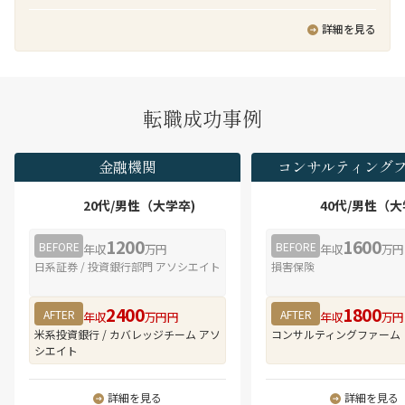
では日本企業へのM&Aアドバイザリーあるいは買
導入プロジェクトにおけるPMなどを客先常駐で実
ビス（SaaS）の開発・提供に携わることができる
い手としてのM&A実務経験があり、クライアント
行頂きます。
詳細を見る
・社内の技術専門チーム、APアーキテクトメン
をリードできるディレクター・マネジャーレベル
バ、システム基盤技術者等と協業することにより
の人材を新たに迎え入れ、日本企業支援体制の強
技術力・知見を高めることができる
化を図っています。
・王道なシステム開発PJを経験することで、アプ
リケーション開発スペシャリストとしての行動を
業務の魅力
転職成功事例
学び、スキルを向上させることができる
■ M&A案件全体をリードできる実務経験
・本人の志向次第で、プログラムデザイン⇒シス
弊社のクロスボーダーM&Aチームでは、数十億円
テムデザイン⇒ビジネスデザイン⇒グランドデザ
～数億円のミッド～スモールサイズのM&A案件を
金融機関
コンサルティング
インへとデザイン領域を広げていくことができる
多く取り扱っています。FAS系アドバイザリーファ
・本人の志向次第で、アプリケーションスペシャ
ームのようにM&A戦略、DD、バリュエーション助
20代/男性（大学卒)
40代/男性（大
リストを軸としながら、デジタルビジネスマネー
言、ファイナンシャルアドバイザリー（FA）、PMI
ジャー、サービスデザイナー、ビジネスディベロ
といった厳密な分業体制は取っておらず、FA業務
1200
1600
BEFORE
BEFORE
ッパ、ITアーキテクト、ITスペシャリスト、プロ
年収
万円
年収
万円
に特化したサービスを手掛けています。そのた
ジェクトマネージャなどへ職務領域を拡大するこ
日系証券 / 投資銀行部門 アソシエイト
損害保険
め、初期段階であるM&Aターゲット探索から、デ
とが可能で、多様なキャリアパスを描くことがで
ィールオリジネーション、LOI提出、デューデリジ
きる
ェンス管理、契約交渉、クロージングまで、M&A
2400
1800
AFTER
AFTER
年収
万円円
年収
万円
・組織の約1割は中途入社。
プロセス全体に一気通貫で関与することができま
米系投資銀行 / カバレッジチーム アソ
コンサルティングファーム
・在宅勤務（テレワーク）は、プロジェクト状況
す。M&Aプロフェッショナルとしての実務経験を
シエイト
によりますが、平均で週3～4日程度。
幅広く積むことができる環境です。
■ クロスボーダーM&Aに特化した豊富な案件経験
詳細を見る
詳細を見る