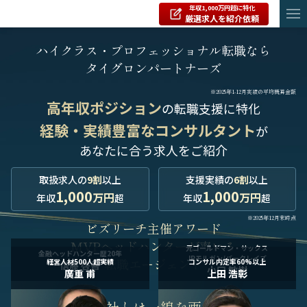
年収1,000万円超に特化
厳選求人を紹介依頼
ハイクラス・プロフェッショナル転職なら
タイグロンパートナーズ
※2025年1-12月実績の平均概算金額
高年収ポジション
の転職支援に特化
経験・実績豊富なコンサルタント
が
あなたに合う求人をご紹介
取扱求人の
9割
以上
支援実績の
6割
以上
1,000
1,000
万円
万円
年収
超
年収
超
※2025年12月末時点
ビズリーチ主催アワード
MVPヘッドハンターが率いる
元ゴールドマン・サックス
金融ヘッドハンター歴20年
JPモルガン/バークレイズ
転職エージェント
経営人材500人超実績
コンサル内定率60%以上
信藤 啓吾
小口 敏樹
廣重 甫
上田 浩彰