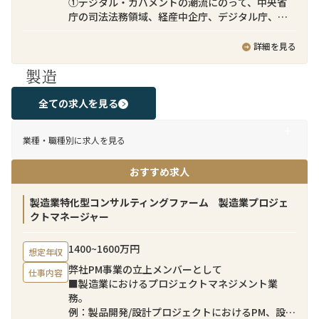
①デジタル・ガバメントの潮流にのって、中央省
ドネシアチームが売り手のソーシング、売り手と
庁の司法法務領域、経産中企庁、デジタル庁、入
の交渉、バリュエーションモデル策定、ディール
管庁領域を中心に、DXビジネス加速を推進できる
ストラクチャリング等のM&A実務を担当する一
アプリケーション開発技術者として、お客様のニ
詳細を見る
方、本ポジションにご応募いただく方には日本企
ーズ把握、構想実現検討、アプリケーション設
業クライアントとのコミュニケーション（案件の
製造
計、テスト等の一連のAP開発をクラウド基盤
提案、案件進捗の報告、クライアントの期待値コ
（AWS、Azure、OCI、GCPなど）上で、実施す
ントロール、インドネシアチームの成果物説明、
る。
全ての求人を見る
買い手意向の汲み取り等）を担当していただきま
②政府情報システムのクラウド活用を推進するた
す。クライアントとは日本語でコミュニケーショ
め、が提供する政府向けのコミュニティクラウド
ンを取りつつ、チームメンバーとは英語でクライ
業種・職種別に求人を見る
サービス上に、社会基盤を支える新たな省庁横断
アントの意向を伝えつつ、チーム一体でクロスボ
のデジタルサービス（SaaS)をアプリケーション開
ーダーM&A案件をリードしてすることを期待して
おすすめ求人
発技術者として、アジャイル開発等を駆使して、ア
います。
ジリティ高く開発・提供する。
新サービス例：行政機関への手数料等の国庫金
製造業特化型コンサルティングファーム 製造業プロジェ
募集背景
納付をキャッシュレスで決済できるサービス
クトマネージャー
近年、日本企業による海外事業強化は経営の優先
・グループの企業理念「情報技術で、新しい「し
課題となっており、弊社のクロスボーダーM&Aチ
くみ」や「価値」を創造し、より豊かで調和のと
ームにおいても常時数十件のパイプラインが進行
1400~1600万円
想定年収
れた社会の実現に貢献する。」を体現できる
しています。日本企業のクロスボーダーM&Aを支
弊社PM事業の立上メンバーとして
・アプリケーションスペシャリストとして、ビジ
仕事内容
援するためには、意思決定プロセスや期待される
■製造業におけるプロジェクトマネジメント業
ネス構想・検討段階から関わり、様々なシステ
コミュニケーションスタイルなど、日本企業特有
務。
ム・サービスを組み合わせることで、デジタル・
のビジネス慣習への深い理解が不可欠です。弊社
例：製品開発/設計プロジェクトにおけるPM、設備
ガバメントの実現、社会基盤となるデジタルサー