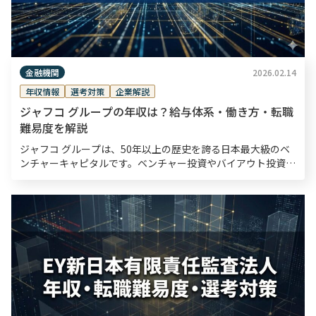
金融機関
2026.02.14
年収情報
選考対策
企業解説
ジャフコ グループの年収は？給与体系・働き方・転職
難易度を解説
ジャフコ グループは、50年以上の歴史を誇る日本最大級のベ
ンチャーキャピタルです。ベンチャー投資やバイアウト投資を
主力事業とし、数多くのスタートアップを成功に導いてきまし
た。同社の平均年収は1,266万円（2025年3月 […]