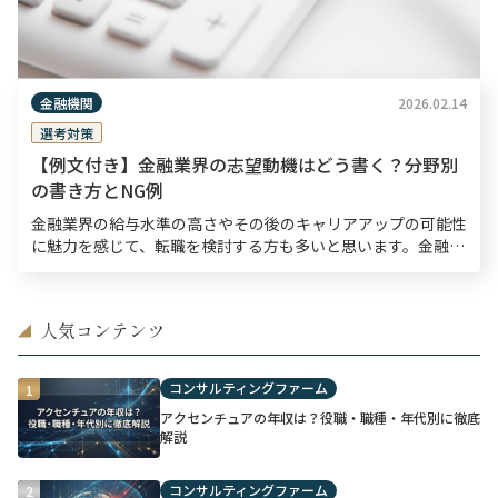
金融機関
2026.02.14
選考対策
【例文付き】金融業界の志望動機はどう書く？分野別
の書き方とNG例
金融業界の給与水準の高さやその後のキャリアアップの可能性
に魅力を感じて、転職を検討する方も多いと思います。金融業
界は専門性の高い業界というイメージを持たれることも多いも
のの、同業他社からの転職だけではなく、他業界からの転 […]
人気コンテンツ
◢
コンサルティングファーム
1
アクセンチュアの年収は？役職・職種・年代別に徹底
解説
コンサルティングファーム
2