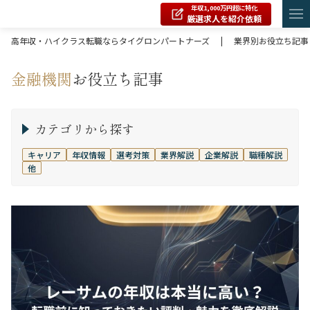
年収1,000万円超に特化
厳選求人を紹介依頼
高年収・ハイクラス転職ならタイグロンパートナーズ
|
業界別お役立ち記事
金融機関
お役立ち記事
カテゴリから探す
キャリア
年収情報
選考対策
業界解説
企業解説
職種解説
他