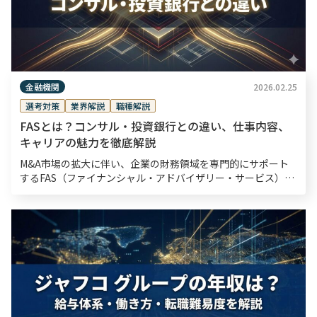
金融機関
2026.02.25
選考対策
業界解説
職種解説
FASとは？コンサル・投資銀行との違い、仕事内容、
キャリアの魅力を徹底解説
M&A市場の拡大に伴い、企業の財務領域を専門的にサポート
するFAS（ファイナンシャル・アドバイザリー・サービス）へ
の注目が高まっています。企業の成長戦略や事業再生に不可欠
な存在となりつつある一方で、「具体的にどの […]