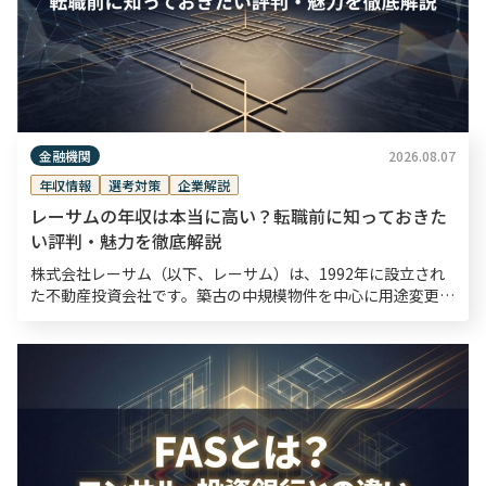
金融機関
2026.08.07
年収情報
選考対策
企業解説
レーサムの年収は本当に高い？転職前に知っておきた
い評判・魅力を徹底解説
株式会社レーサム（以下、レーサム）は、1992年に設立され
た不動産投資会社です。築古の中規模物件を中心に用途変更や
大規模改修を通じて資産価値を引き出す「不動産を変えるチカ
ラ」を強みとしています。 ヒューリック株式会社によ […]