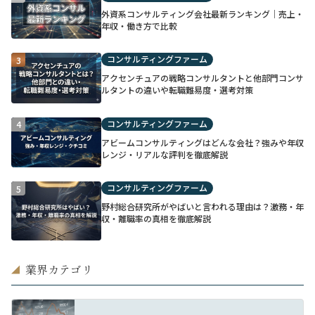
外資系コンサルティング会社最新ランキング｜売上・
年収・働き方で比較
コンサルティングファーム
3
アクセンチュアの戦略コンサルタントと他部門コンサ
ルタントの違いや転職難易度・選考対策
コンサルティングファーム
4
アビームコンサルティングはどんな会社？強みや年収
レンジ・リアルな評判を徹底解説
コンサルティングファーム
5
野村総合研究所がやばいと言われる理由は？激務・年
収・離職率の真相を徹底解説
業界カテゴリ
◢