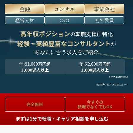
金融
コンサル
事業会社
経営人材
CxO
社外役員
高年収ポジション
の転職支援に特化
経験・実績豊富なコンサルタント
が
あなたに合う求人をご紹介
年収1,000万円超
年収2,000万円超
3,000求人以上
1,000求人以上
※2025年9月末時点
※2024年1-12月の実績に基づく
今すぐの
完全無料
転職でなくてもOK
まずは1分で転職・キャリア相談を申し込む