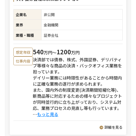
企業名
非公開
業界
金融機関
業種・職種
証券会社
540
1200
万円〜
万円
想定年収
決済部では債券、株式、外国証券、デリバティ
仕事内容
ブ等様々な商品の決済・バックオフィス業務を
担っています。
デイリー業務には時限性があることから時間内
に正確な業務の遂行が求められます。
また、国内外の制度変更(決済期間短縮化等)、
新商品等に対応するための様々なプロジェクト
が同時並行的に立ち上がっており、システム対
応、業務プロセスの見直し等も行っています。
⋯
もっと見る
詳細を見る