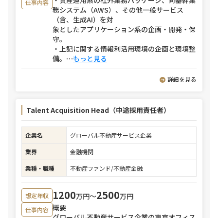
・資産運用系の社外業務パッケージ、同基幹業
仕事内容
務システム（AWS）、その他一般サービス
（含、生成AI）を対
象としたアプリケーション系の企画・開発・保
守。
・上記に関する情報利活⽤環境の企画と環境整
備。
⋯
もっと見る
詳細を見る
Talent Acquisition Head（中途採用責任者）
企業名
グローバル不動産サービス企業
業界
金融機関
業種・職種
不動産ファンド/不動産金融
1200
2500
万円〜
万円
想定年収
概要
仕事内容
グローバル不動産サービス企業の東京オフィス