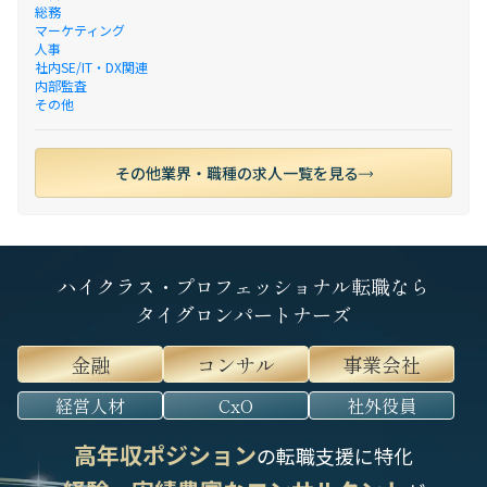
総務
マーケティング
人事
社内SE/IT・DX関連
内部監査
その他
その他業界・職種の求人一覧を見る
ハイクラス・プロフェッショナル転職なら
タイグロンパートナーズ
金融
コンサル
事業会社
経営人材
CxO
社外役員
高年収ポジション
の転職支援に特化