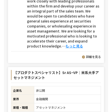
work closely with leading professionals
within the firm and develop your career as
an integral part of the sales team. We
would be open to candidates who have
general sales experience at securities
companies, or wholesaling experience in
asset management. We are looking for a
motivated professional who is looking to
accelerate their career, and expand
product knowledge.
⋯
もっと見る
詳細を見る
【プロダクトスペシャリスト】Sr AS~VP｜米系大手ア
セットマネジメント
企業名
非公開
業界
金融機関
業種・職種
アセットマネジメント