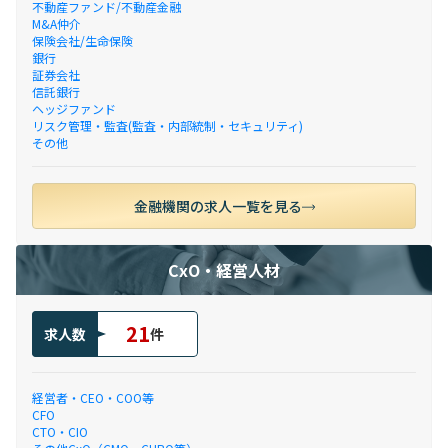
不動産ファンド/不動産金融
M&A仲介
保険会社/生命保険
銀行
証券会社
信託銀行
ヘッジファンド
リスク管理・監査(監査・内部統制・セキュリティ)
その他
金融機関の求人一覧を見る
CxO・経営人材
21
求人数
件
経営者・CEO・COO等
CFO
CTO・CIO