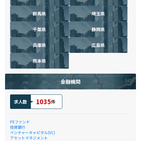
群馬県
埼玉県
千葉県
静岡県
兵庫県
広島県
熊本県
金融機関
1035
求人数
件
PEファンド
投資銀行
ベンチャーキャピタル(VC)
アセットマネジメント