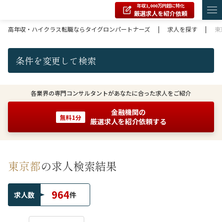
年収1,000万円超に特化
厳選求人を紹介依頼
高年収・ハイクラス転職ならタイグロンパートナーズ
|
求人を探す
|
東
条件を変更して検索
各業界の専門コンサルタントがあなたに合った求人をご紹介
金融機関の
無料1分
厳選求人を紹介依頼する
東京都
の求人検索結果
964
求人数
件