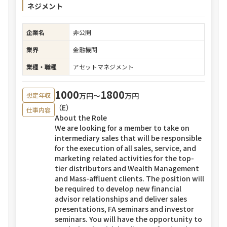
ネジメント
企業名
非公開
業界
金融機関
業種・職種
アセットマネジメント
1000
1800
万円〜
万円
想定年収
（E）
仕事内容
About the Role
We are looking for a member to take on
intermediary sales that will be responsible
for the execution of all sales, service, and
marketing related activities for the top-
tier distributors and Wealth Management
and Mass-affluent clients. The position will
be required to develop new financial
advisor relationships and deliver sales
presentations, FA seminars and investor
seminars. You will have the opportunity to