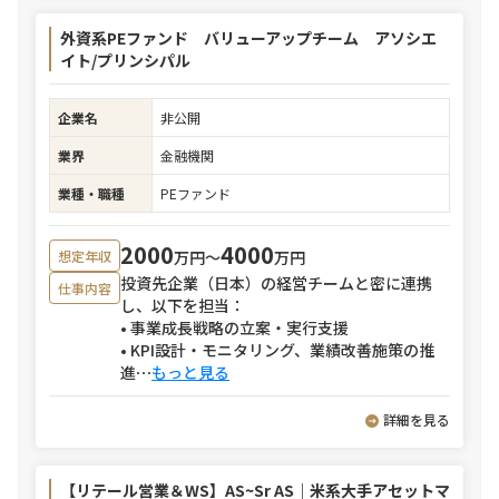
外資系PEファンド バリューアップチーム アソシエ
イト/プリンシパル
企業名
非公開
業界
金融機関
業種・職種
PEファンド
2000
4000
万円〜
万円
想定年収
投資先企業（日本）の経営チームと密に連携
仕事内容
し、以下を担当：
• 事業成長戦略の立案・実行支援
• KPI設計・モニタリング、業績改善施策の推
進
⋯
もっと見る
詳細を見る
【リテール営業＆WS】AS~Sr AS｜米系大手アセットマ