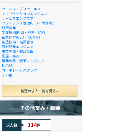
セールス・プリセールス
アプリケーションエンジニア
サービスエンジニア
ファイナンス管理(CFO・財務等)
研究開発
生産技術(PLM・ERP・SAP)
企業経営(CEO・COO等)
製造技術・品質管理
設計開発エンジニア
事業開発・製品企画
調達・購買
業務改善・変革エンジニア
社内SE
コーポレートスタッフ
その他
製造の求人一覧を見る
その他業界・職種
114
求人数
件