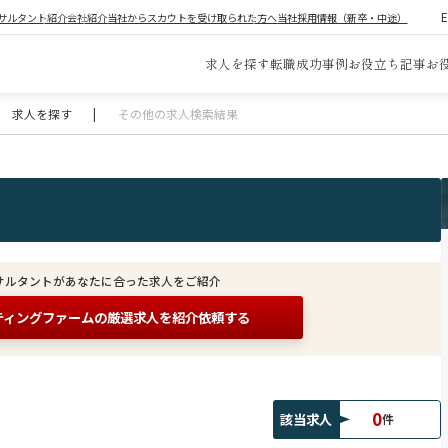
サルタント紹介
会社紹介
当社からスカウトを受け取られた方へ
当社採用情報（新卒・中途）
求人を探す
転職成功事例
お役立ち記事
お
求人を探す
|
その他の求人検索結果
サルタントがあなたに合った求人をご紹介
ティングファームの
厳選求人を紹介依頼する
0
該当求人
件