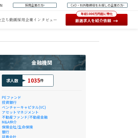
EN
採用企業の方
CxO・社外取締役をお探しの企業の方
年収1000万円超に特化
役立ち動画
採用企業インタビュー
→
厳選求人を紹介依頼
金融機関
1035
求人数
件
PEファンド
投資銀行
ベンチャーキャピタル(VC)
アセットマネジメント
不動産ファンド/不動産金融
M&A仲介
保険会社/生命保険
銀行
証券会社