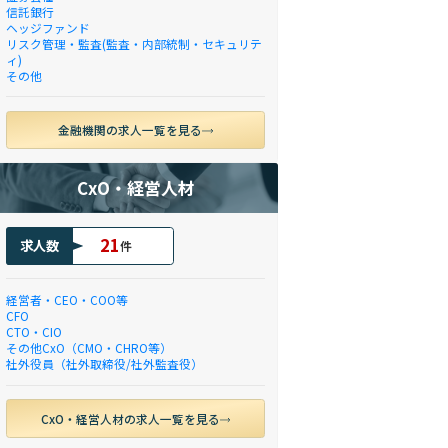
信託銀行
ヘッジファンド
リスク管理・監査(監査・内部統制・セキュリテ
ィ)
その他
金融機関の求人一覧を見る
CxO・経営人材
21
求人数
件
経営者・CEO・COO等
CFO
CTO・CIO
その他CxO（CMO・CHRO等）
社外役員（社外取締役/社外監査役）
CxO・経営人材の求人一覧を見る