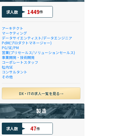
1449
求人数
件
アーキテクト
マーケティング
データサイエンティスト/データエンジニア
PdM(プロダクトマネージャー)
PG/SE/PM
営業(プリセールス/ソリューションセールス)
事業開発・技術開発
コーポレートスタッフ
社内SE
コンサルタント
その他
DX・ITの求人一覧を見る
製造
47
求人数
件