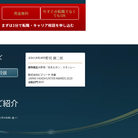
今すぐの
転職でなく
完全無料
てもOK
まずは1分で転職・キャリア相談を申し込む
ズ
野尻 剛二郎
当社代表取締役
慶應義塾大学卒／元モルガン・スタンレー
役員
株式会社ビズリーチ 主催
JAPAN HEADHUNTER AWARDS 2020
金融部門 MVP
ご紹介
1-12月の実績に基づく