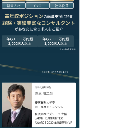
経営人材
CxO
社外役員
高年収ポジション
の転職支援に特化
経験・実績豊富なコンサルタント
が
あなたに合う求人をご紹介
年収1,000万円超
年収2,000万円超
3,000求人以上
1,000求人以上
※2025年9月末時点
※2024年1-12月の実績に基づく
当社代表取締役
野尻 剛二郎
慶應義塾大学卒
元モルガン・スタンレー
株式会社ビズリーチ 主催
JAPAN HEADHUNTER
AWARDS 2020 金融部門 MVP