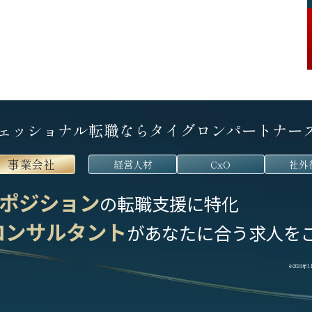
ェッショナル転職なら
タイグロンパートナー
事業会社
経営人材
CxO
社外
ポジション
の転職支援に特化
コンサルタント
が
あなたに合う求人を
※2024年