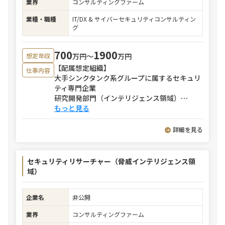
業界
コンサルティングファーム
業種・職種
IT/DX & サイバーセキュリティコンサルティン
グ
700
1900
万円〜
万円
想定年収
【配属想定組織】
仕事内容
大手シンクタンク系グループに属するセキュリ
ティ専門企業
研究開発部門（インテリジェンス領域）
⋯
もっと見る
詳細を見る
セキュリティリサーチャー（脅威インテリジェンス領
域）
企業名
非公開
業界
コンサルティングファーム