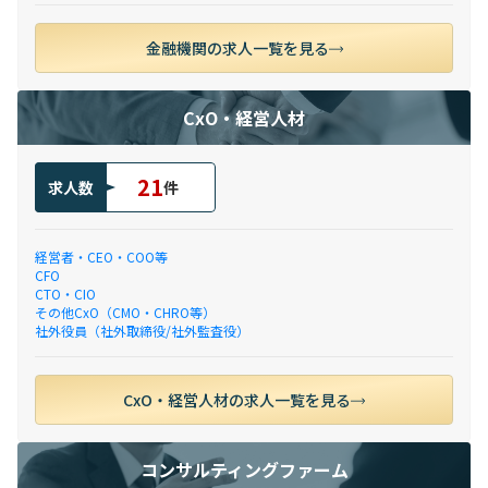
金融機関の求人一覧を見る
CxO・経営人材
21
求人数
件
経営者・CEO・COO等
CFO
CTO・CIO
その他CxO（CMO・CHRO等）
社外役員（社外取締役/社外監査役）
CxO・経営人材の求人一覧を見る
コンサルティングファーム