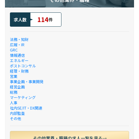
114
求人数
件
法務・知財
広報・IR
GRC
情報通信
エネルギー
ポストコンサル
経理・財務
営業
事業企画・事業開発
経営企画
総務
マーケティング
人事
社内SE/IT・DX関連
内部監査
その他
その他業界・職種の求人一覧を見る