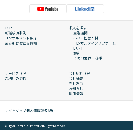
TOP
求人を探す
転職成功事例
ー 金融機関
コンサルタント紹介
ー CxO・経営人材
業界別お役立ち情報
ー コンサルティングファーム
ー DX・IT
ー 製造
ー その他業界・職種
サービスTOP
会社紹介TOP
ご利用の流れ
会社概要
当社理念
お知らせ
採用情報
サイトマップ
個人情報取扱規約
©︎Tiglon Partners Limited. All. Right Reserved.