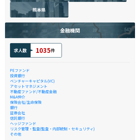
熊本県
金融機関
1035
求人数
件
PEファンド
投資銀行
ベンチャーキャピタル(VC)
アセットマネジメント
不動産ファンド/不動産金融
M&A仲介
保険会社/生命保険
銀行
証券会社
信託銀行
ヘッジファンド
リスク管理・監査(監査・内部統制・セキュリティ)
その他