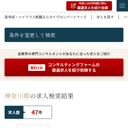
年収1,000万円超に特化
厳選求人を紹介依頼
高年収・ハイクラス転職ならタイグロンパートナーズ
|
求人を探す
|
神
条件を変更して検索
各業界の専門コンサルタントがあなたに合った求人をご紹介
コンサルティングファームの
無料1分
厳選求人を紹介依頼する
神奈川県
の求人検索結果
47
求人数
件