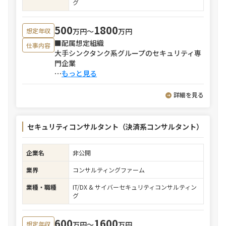
グ
500
1800
万円〜
万円
想定年収
■配属想定組織
仕事内容
大手シンクタンク系グループのセキュリティ専
門企業
⋯
もっと見る
詳細を見る
セキュリティコンサルタント（決済系コンサルタント）
企業名
非公開
業界
コンサルティングファーム
業種・職種
IT/DX & サイバーセキュリティコンサルティン
グ
600
1600
万円〜
万円
想定年収