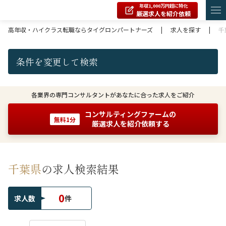
年収1,000万円超に特化
厳選求人を紹介依頼
高年収・ハイクラス転職ならタイグロンパートナーズ
|
求人を探す
|
千
条件を変更して検索
各業界の専門コンサルタントがあなたに合った求人をご紹介
コンサルティングファームの
無料1分
厳選求人を紹介依頼する
千葉県
の求人検索結果
0
求人数
件