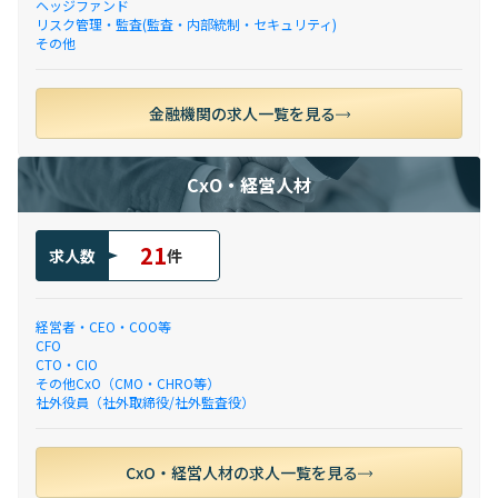
ヘッジファンド
リスク管理・監査(監査・内部統制・セキュリティ)
その他
金融機関の求人一覧を見る
CxO・経営人材
21
求人数
件
経営者・CEO・COO等
CFO
CTO・CIO
その他CxO（CMO・CHRO等）
社外役員（社外取締役/社外監査役）
CxO・経営人材の求人一覧を見る