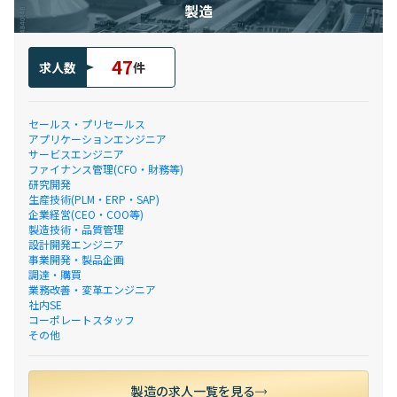
製造
47
求人数
件
セールス・プリセールス
アプリケーションエンジニア
サービスエンジニア
ファイナンス管理(CFO・財務等)
研究開発
生産技術(PLM・ERP・SAP)
企業経営(CEO・COO等)
製造技術・品質管理
設計開発エンジニア
事業開発・製品企画
調達・購買
業務改善・変革エンジニア
社内SE
コーポレートスタッフ
その他
製造の求人一覧を見る