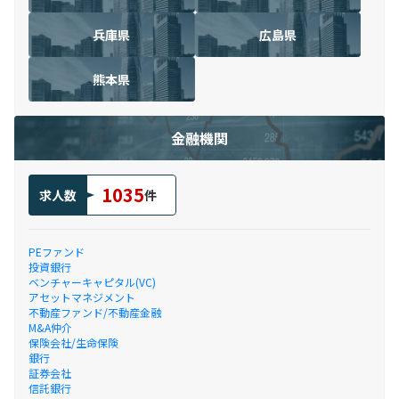
兵庫県
広島県
熊本県
金融機関
1035
求人数
件
PEファンド
投資銀行
ベンチャーキャピタル(VC)
アセットマネジメント
不動産ファンド/不動産金融
M&A仲介
保険会社/生命保険
銀行
証券会社
信託銀行