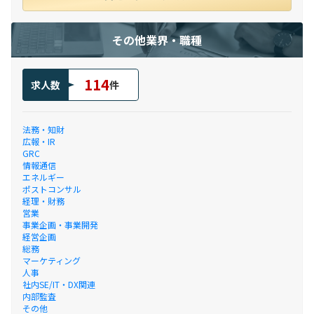
その他業界・職種
114
求人数
件
法務・知財
広報・IR
GRC
情報通信
エネルギー
ポストコンサル
経理・財務
営業
事業企画・事業開発
経営企画
総務
マーケティング
人事
社内SE/IT・DX関連
内部監査
その他