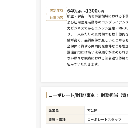
640
1300
想定年収
万円〜
万円
航空・宇宙・防衛事業領域における下
仕事内容
よび社内啓発活動等のコンプライアン
力ビジネスであるエンジン生産・MRO
り、一人あたりの買付額でも数十億円
壁が高く、品質要件が厳しいことから
全保障に資する共同開発案件なども増
調達部門には高い法令順守が求められ
ない様々な観点における法令遵守体制
組んでいただきます。
コーポレート/財務/東京 ： 財務担当（
企業名
非公開
業種・職種
コーポレートスタッフ