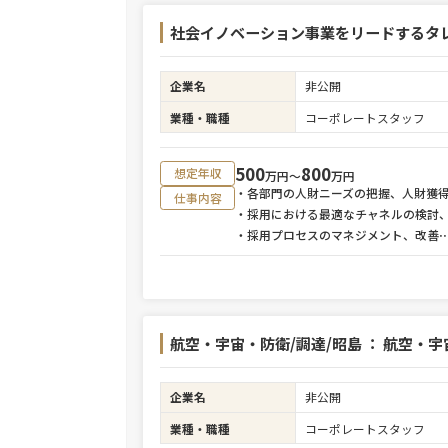
社会イノベーション事業をリードするタレ
企業名
非公開
業種・職種
コーポレートスタッフ
500
800
想定年収
万円〜
万円
・各部門の人財ニーズの把握、人財獲
仕事内容
・採用における最適なチャネルの検討
・採用プロセスのマネジメント、改善
航空・宇宙・防衛/調達/昭島 ： 航空
企業名
非公開
業種・職種
コーポレートスタッフ