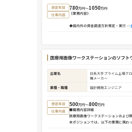
780
1050
想定年収
万円〜
万円
《業務内容》
仕事内容
◆国内外の資金調達方針策定・実行
⋯
医療用画像ワークステーションのソフト
企業名
日系大手プライム上場グ
機メーカー
業種・職種
設計開発エンジニア
500
800
想定年収
万円〜
万円
■職務内容詳細
仕事内容
医療用画像ワークステーションおよび
本ポジションでは、以下の業務に携わ