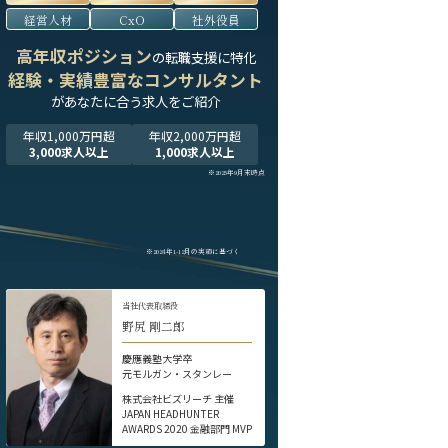
経営人材
CxO
社外役員
高年収ポジション
の転職支援に特化
経験・実績豊富なコンサルタント
が
あなたに合う求人をご紹介
年収1,000万円超
年収2,000万円超
3,000求人以上
1,000求人以上
※2025年9月末時点
※2024年1-12月の実績に基づく
当社代表取締役
野尻 剛二郎
慶應義塾大学卒
元モルガン・スタンレー
株式会社ビズリーチ 主催
JAPAN HEADHUNTER
AWARDS 2020 金融部門 MVP