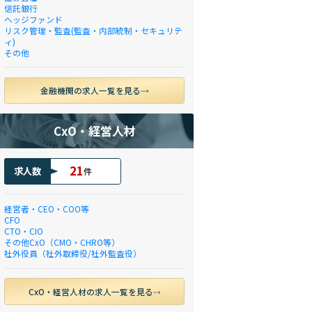
信託銀行
ヘッジファンド
リスク管理・監査(監査・内部統制・セキュリテ
ィ)
その他
金融機関の求人一覧を見る
CxO・経営人材
21
求人数
件
経営者・CEO・COO等
CFO
CTO・CIO
その他CxO（CMO・CHRO等）
社外役員（社外取締役/社外監査役）
CxO・経営人材の求人一覧を見る