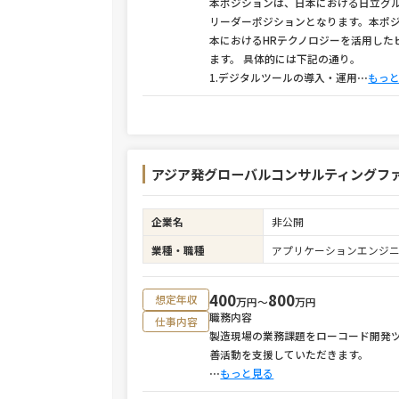
本ポジションは、日本における日立グル
リーダーポジションとなります。本ポ
本におけるHRテクノロジーを活用し
ます。 具体的には下記の通り。
1.デジタルツールの導入・運用
⋯
もっ
アジア発グローバルコンサルティングフ
企業名
非公開
業種・職種
アプリケーションエンジ
400
800
想定年収
万円〜
万円
職務内容
仕事内容
製造現場の業務課題をローコード開発ツ
善活動を支援していただきます。
⋯
もっと見る