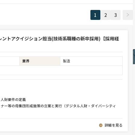
1
2
3
ントアクイジション担当(技術系職種の新卒採用)【採用経
業界
製造
と人財要件の定義
ミナー等の母集団形成施策の立案と実行（デジタル人財・ダイバーシティ
詳細を見る