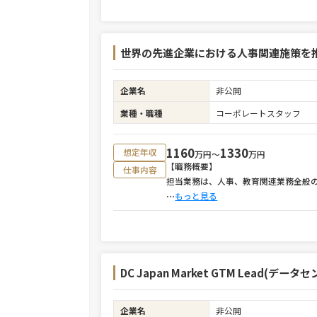
世界の先進企業における人事関連施策を
企業名
非公開
業種・職種
コーポレートスタッフ
1160
1330
想定年収
万円〜
万円
【職務概要】
仕事内容
担当業務は、人事、教育関連業務全般
⋯
もっと見る
DC Japan Market GTM Lea
企業名
非公開