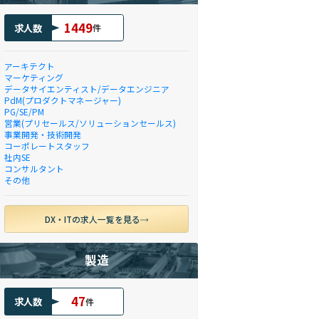
1449
求人数
件
アーキテクト
マーケティング
データサイエンティスト/データエンジニア
PdM(プロダクトマネージャー)
PG/SE/PM
営業(プリセールス/ソリューションセールス)
事業開発・技術開発
コーポレートスタッフ
社内SE
コンサルタント
その他
DX・ITの求人一覧を見る
製造
47
求人数
件