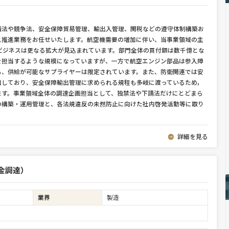
請法や競争法、安全保障貿易管理、輸出入管理、関税などの遵守体制構築お
ス推進業務をお任せいたします。航空機需要の増加に伴い、当事業領域の主
ビジネスは更なる拡大が見込まれています。部門全体の買付額は数千億とな
を担当するような規模になっていますが、一方で航空エンジン部品は参入障
も、供給が可能なサプライヤーは限定されています。また、防衛関連では安
加しており、安全保障輸出管理に求められる規程も多岐に渡っているため，
ます。事業領域全体の調達企画担当として、独禁法や下請法だけにとどまら
の構築・運用管理と、各法規違反の未然防止に向けた社内啓発活動等に取り
詳細を見る
資金調達）
業界
製造