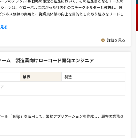
ープのデジタルHR戦略の策定と推進において、その推進役となるチームの
ジションは、グローバルに広がった社内外のステークホルダーと連携し、日
たビジネス価値の実現と、従業員体験の向上を目的とした取り組みをリードし
と見る
詳細を見る
ァーム｜製造業向けローコード開発エンジニア
業界
製造
ニア
ール「Tulip」を活用して、業務アプリケーションを作成し、顧客の業務改