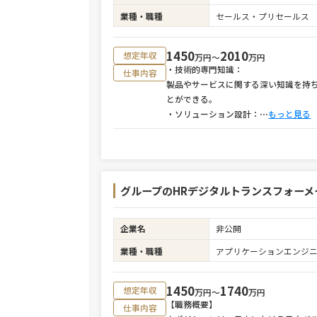
業種・職種
セールス・プリセールス
1450
2010
想定年収
万円〜
万円
・技術的専門知識：
仕事内容
製品やサービスに関する深い知識を持
とができる。
・ソリューション設計：
⋯
もっと見る
グループのHRデジタルトランスフォーメーシ
企業名
非公開
業種・職種
アプリケーションエンジ
1450
1740
想定年収
万円〜
万円
【職務概要】
仕事内容