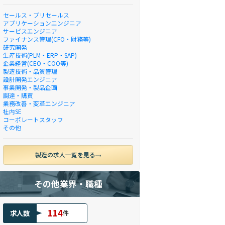
セールス・プリセールス
アプリケーションエンジニア
サービスエンジニア
ファイナンス管理(CFO・財務等)
研究開発
生産技術(PLM・ERP・SAP)
企業経営(CEO・COO等)
製造技術・品質管理
設計開発エンジニア
事業開発・製品企画
調達・購買
業務改善・変革エンジニア
社内SE
コーポレートスタッフ
その他
製造の求人一覧を見る
その他業界・職種
114
求人数
件