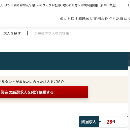
サルタント紹介
会社紹介
当社からスカウトを受け取られた方へ
当社採用情報（新卒・中途）
求人を探す
転職成功事例
お役立ち記事
お
求人を探す
|
東京都の求人検索結果
サルタントがあなたに合った求人をご紹介
製造の
厳選求人を紹介依頼する
28
該当求人
件