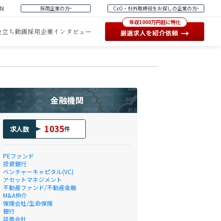
EN
採用企業の方
CxO・社外取締役をお探しの企業の方
年収1000万円超に特化
役立ち動画
採用企業インタビュー
→
厳選求人を紹介依頼
金融機関
1035
求人数
件
PEファンド
投資銀行
ベンチャーキャピタル(VC)
アセットマネジメント
不動産ファンド/不動産金融
M&A仲介
保険会社/生命保険
銀行
証券会社