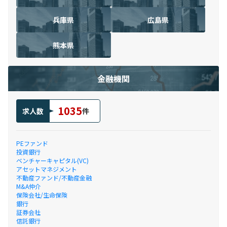
兵庫県
広島県
熊本県
金融機関
1035
求人数
件
PEファンド
投資銀行
ベンチャーキャピタル(VC)
アセットマネジメント
不動産ファンド/不動産金融
M&A仲介
保険会社/生命保険
銀行
証券会社
信託銀行