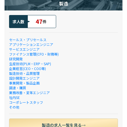
製造
47
求人数
件
セールス・プリセールス
アプリケーションエンジニア
サービスエンジニア
ファイナンス管理(CFO・財務等)
研究開発
生産技術(PLM・ERP・SAP)
企業経営(CEO・COO等)
製造技術・品質管理
設計開発エンジニア
事業開発・製品企画
調達・購買
業務改善・変革エンジニア
社内SE
コーポレートスタッフ
その他
製造の求人一覧を見る