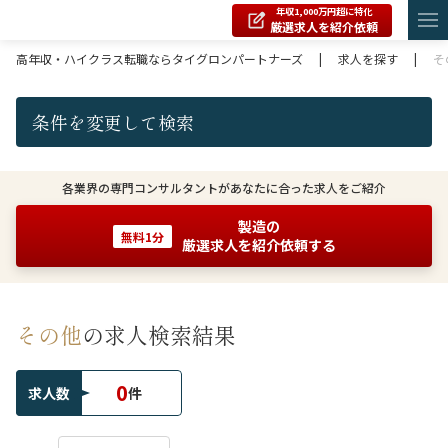
年収1,000万円超に特化
厳選求人を紹介依頼
高年収・ハイクラス転職ならタイグロンパートナーズ
|
求人を探す
|
そ
条件を変更して検索
各業界の専門コンサルタントがあなたに合った求人をご紹介
製造の
無料1分
厳選求人を紹介依頼する
その他
の求人検索結果
0
求人数
件