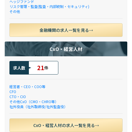
ヘッジファンド
リスク管理・監査(監査・内部統制・セキュリティ)
その他
金融機関の求人一覧を見る
CxO・経営人材
21
求人数
件
経営者・CEO・COO等
CFO
CTO・CIO
その他CxO（CMO・CHRO等）
社外役員（社外取締役/社外監査役）
CxO・経営人材の求人一覧を見る