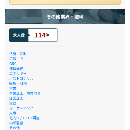
その他業界・職種
114
求人数
件
法務・知財
広報・IR
GRC
情報通信
エネルギー
ポストコンサル
経理・財務
営業
事業企画・事業開発
経営企画
総務
マーケティング
人事
社内SE/IT・DX関連
内部監査
その他