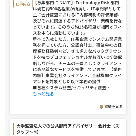
【募集部門について】Technology Risk 部門
仕事内容
は現在約500名程度が所属し、IT専門家として
主に会計監査におけるIT内部統制の評価業務、
及びそれに関連するアドバイザリー業務を行な
っています。このうち約15名程度が福岡オフィ
スを中心に活動しています。
新卒で入社した方、IT系企業でシステム関連業
務を担っていた方、公認会計士、事業会社の経
理業務経験者など、さまざまなバックグラウン
ドを持つプロフェッショナルがお互いに切磋琢
磨しながら、チームの一員としてクライアント
に高品質なサービスを提供しています。【業務
内容】事業会社クライアント、金融機関クライ
アントを対象とした以下業務の提供
■各種システム監査/セキュリティ監査
⋯
もっと見る
詳細を見る
大手監査法人での公共部門アドバイザリー 会計士（ス
タッフ～M）