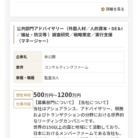
詳細を見る
公共部門アドバイザリー（外国人材／人的資本・DE＆I
／福祉・防災等 ）調査研究／戦略策定／実行支援
（マネージャー）
企業名
非公開
業界
コンサルティングファーム
業種・職種
監査法人
500
1200
万円〜
万円
想定年収
【募集部門について】【当社について】
仕事内容
当社はアシュアランス、アドバイザリー、税務
およびトランザクションの分野における世界的
なリーディングカンパニーです。
世界の150以上の国と地域にて活動しており、
日本におけるメンバーファームである当社も、