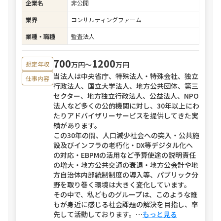
企業名
非公開
業界
コンサルティングファーム
業種・職種
監査法人
700
1200
万円〜
万円
想定年収
当法人は中央省庁、特殊法人・特殊会社、独立
仕事内容
行政法人、国立大学法人、地方公共団体、第三
セクター、地方独立行政法人、公益法人、NPO
法人など多くの公的機関に対し、30年以上にわ
たりアドバイザリーサービスを提供してきた実
績があります。
この30年の間、人口減少社会への突入・公共施
設及びインフラの老朽化・DX等デジタル化へ
の対応・EBPMの活用など予算使途の説明責任
の増大・地方公共交通の衰退・地方公会計や地
方自治体内部統制制度の導入等、パブリック分
野を取り巻く環境は大きく変化しています。
その中で、私どものグループは、このような誰
もが身近に感じる社会課題の解決を目指し、率
先して活動しております。
⋯
もっと見る