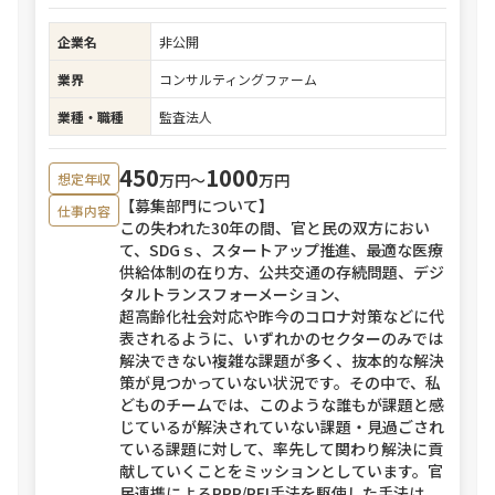
企業名
非公開
業界
コンサルティングファーム
業種・職種
監査法人
450
1000
万円〜
万円
想定年収
【募集部門について】
仕事内容
この失われた30年の間、官と民の双方におい
て、SDGｓ、スタートアップ推進、最適な医療
供給体制の在り方、公共交通の存続問題、デジ
タルトランスフォーメーション、
超高齢化社会対応や昨今のコロナ対策などに代
表されるように、いずれかのセクターのみでは
解決できない複雑な課題が多く、抜本的な解決
策が見つかっていない状況です。その中で、私
どものチームでは、このような誰もが課題と感
じているが解決されていない課題・見過ごされ
ている課題に対して、率先して関わり解決に貢
献していくことをミッションとしています。官
民連携によるPPP/PFI手法を駆使した手法は、