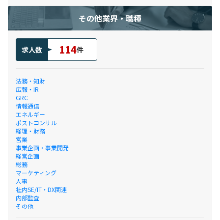
その他業界・職種
114
求人数
件
法務・知財
広報・IR
GRC
情報通信
エネルギー
ポストコンサル
経理・財務
営業
事業企画・事業開発
経営企画
総務
マーケティング
人事
社内SE/IT・DX関連
内部監査
その他