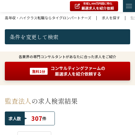
年収1,000万円超に特化
厳選求人を紹介依頼
高年収・ハイクラス転職ならタイグロンパートナーズ
|
求人を探す
|
監
条件を変更して検索
各業界の専門コンサルタントがあなたに合った求人をご紹介
コンサルティングファームの
無料1分
厳選求人を紹介依頼する
監査法人
の求人検索結果
307
求人数
件