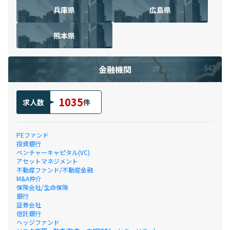
兵庫県
広島県
熊本県
金融機関
1035
求人数
件
PEファンド
投資銀行
ベンチャーキャピタル(VC)
アセットマネジメント
不動産ファンド/不動産金融
M&A仲介
保険会社/生命保険
銀行
証券会社
信託銀行
ヘッジファンド