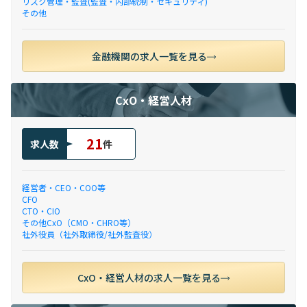
リスク管理・監査(監査・内部統制・セキュリティ)
その他
金融機関の求人一覧を見る
CxO・経営人材
21
求人数
件
経営者・CEO・COO等
CFO
CTO・CIO
その他CxO（CMO・CHRO等）
社外役員（社外取締役/社外監査役）
CxO・経営人材の求人一覧を見る