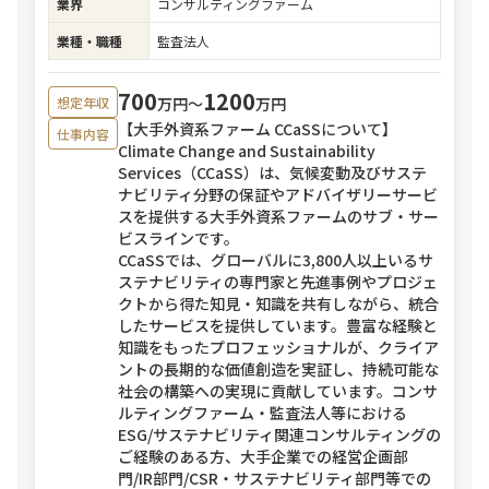
業界
コンサルティングファーム
業種・職種
監査法人
700
1200
万円〜
万円
想定年収
【大手外資系ファーム CCaSSについて】
仕事内容
Climate Change and Sustainability
Services（CCaSS）は、気候変動及びサステ
ナビリティ分野の保証やアドバイザリーサービ
スを提供する大手外資系ファームのサブ・サー
ビスラインです。
CCaSSでは、グローバルに3,800人以上いるサ
ステナビリティの専門家と先進事例やプロジェ
クトから得た知見・知識を共有しながら、統合
したサービスを提供しています。豊富な経験と
知識をもったプロフェッショナルが、クライア
ントの長期的な価値創造を実証し、持続可能な
社会の構築への実現に貢献しています。コンサ
ルティングファーム・監査法人等における
ESG/サステナビリティ関連コンサルティングの
ご経験のある方、大手企業での経営企画部
門/IR部門/CSR・サステナビリティ部門等での