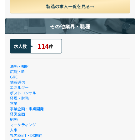
製造の求人一覧を見る
その他業界・職種
114
求人数
件
法務・知財
広報・IR
GRC
情報通信
エネルギー
ポストコンサル
経理・財務
営業
事業企画・事業開発
経営企画
総務
マーケティング
人事
社内SE/IT・DX関連