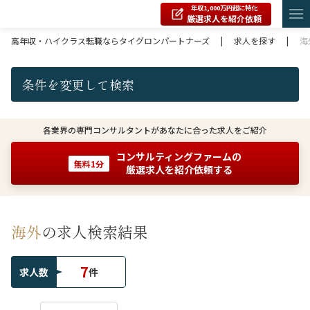
年収1,000万円超に特化
厳選求人を紹介依頼
高年収・ハイクラス転職ならタイグロンパートナーズ
|
求人を探す
|
海
条件を変更して検索
各業界の専門コンサルタントがあなたに合った求人をご紹介
コンサルティングファームの
無料1分
厳選求人を紹介依頼する
海外
の求人検索結果
7
求人数
件