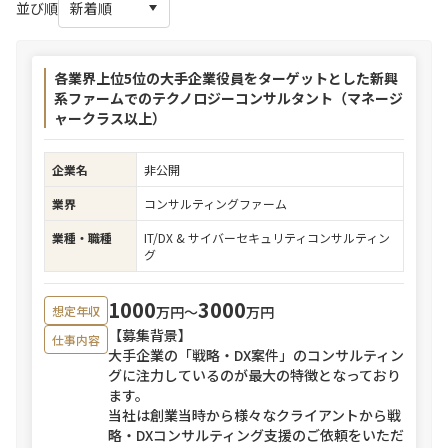
並び順
各業界上位5位の大手企業役員をターゲットとした新興
系ファームでのテクノロジーコンサルタント（マネージ
ャークラス以上）
企業名
非公開
業界
コンサルティングファーム
業種・職種
IT/DX & サイバーセキュリティコンサルティン
グ
1000
3000
万円〜
万円
想定年収
【募集背景】
仕事内容
大手企業の「戦略・DX案件」のコンサルティン
グに注力しているのが最大の特徴となっており
ます。
当社は創業当時から様々なクライアントから戦
略・DXコンサルティング支援のご依頼をいただ