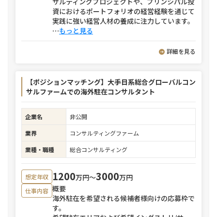
サルティングプロジェクトや、プリンシパル投
資におけるポートフォリオの経営経験を通じて
実践に強い経営人材の養成に注力しています。
⋯
もっと見る
詳細を見る
【ポジションマッチング】大手日系総合グローバルコン
サルファームでの海外駐在コンサルタント
企業名
非公開
業界
コンサルティングファーム
業種・職種
総合コンサルティング
1200
3000
万円〜
万円
想定年収
概要
仕事内容
海外駐在を希望される候補者様向けの応募枠で
す。