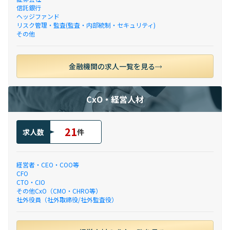
信託銀行
ヘッジファンド
リスク管理・監査(監査・内部統制・セキュリティ)
その他
金融機関の求人一覧を見る
CxO・経営人材
21
求人数
件
経営者・CEO・COO等
CFO
CTO・CIO
その他CxO（CMO・CHRO等）
社外役員（社外取締役/社外監査役）