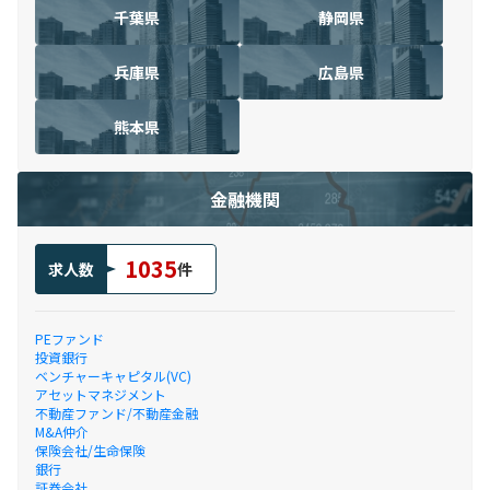
千葉県
静岡県
兵庫県
広島県
熊本県
金融機関
1035
求人数
件
PEファンド
投資銀行
ベンチャーキャピタル(VC)
アセットマネジメント
不動産ファンド/不動産金融
M&A仲介
保険会社/生命保険
銀行
証券会社