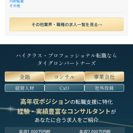
内部監査
その他
その他業界・職種の求人一覧を見る
ハイクラス・プロフェッショナル転職なら
タイグロンパートナーズ
金融
コンサル
事業会社
経営人材
CxO
社外役員
高年収ポジション
の転職支援に特化
経験・実績豊富なコンサルタント
が
あなたに合う求人をご紹介
年収1,000万円超
年収2,000万円超