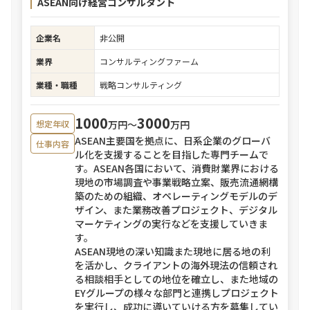
ASEAN向け経営コンサルタント
企業名
非公開
業界
コンサルティングファーム
業種・職種
戦略コンサルティング
1000
3000
万円〜
万円
想定年収
ASEAN主要国を拠点に、日系企業のグローバ
仕事内容
ル化を支援することを目指した専門チームで
す。ASEAN各国において、消費財業界における
現地の市場調査や事業戦略立案、販売流通網構
築のための組織、オペレーティングモデルのデ
ザイン、また業務改善プロジェクト、デジタル
マーケティングの実行などを支援していきま
す。
ASEAN現地の深い知識また現地に居る地の利
を活かし、クライアントの海外現法の信頼され
る相談相手としての地位を確立し、また地域の
EYグループの様々な部門と連携しプロジェクト
を実行し、成功に導いていける方を募集してい