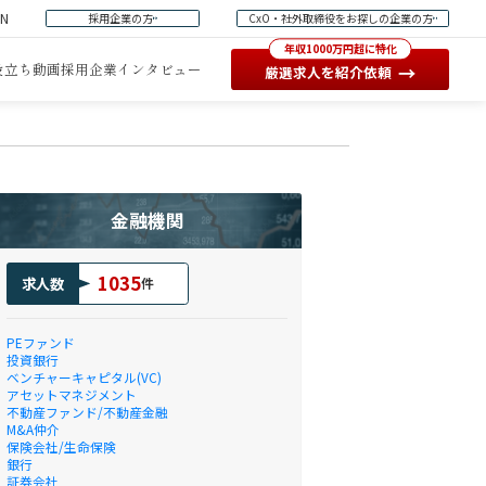
EN
採用企業の方
CxO・社外取締役をお探しの企業の方
年収1000万円超に特化
役立ち動画
採用企業インタビュー
→
厳選求人を紹介依頼
金融機関
1035
求人数
件
PEファンド
投資銀行
ベンチャーキャピタル(VC)
アセットマネジメント
不動産ファンド/不動産金融
M&A仲介
保険会社/生命保険
銀行
証券会社