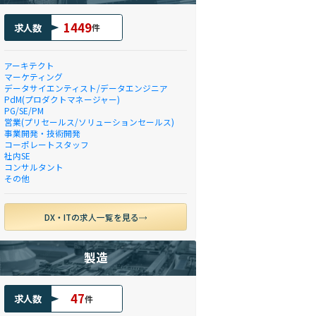
1449
求人数
件
アーキテクト
マーケティング
データサイエンティスト/データエンジニア
PdM(プロダクトマネージャー)
PG/SE/PM
営業(プリセールス/ソリューションセールス)
事業開発・技術開発
コーポレートスタッフ
社内SE
コンサルタント
その他
DX・ITの求人一覧を見る
製造
47
求人数
件