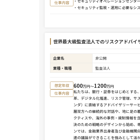
・セキュリティオペレーションセンター
仕事内容
・セキュリティ監視・運用に必要なシ
世界最大級監査法人でのリスクアドバイ
企業名
非公開
業種・職種
監査法人
600
1200
想定年収
万円〜
万円
私たちは、銀行・証券をはじめとする
仕事内容
革、デジタル化推進、リスク管理、サス
ンダ）に直結するアドバイザリーサー
層双方への継続的な対話や、地に足の
クティスや、海外の事例・規制情報を
決のための戦略のデザインから始め、
ンでは、金融業界出身者及び金融機関
連の議論ができることを強みとして活