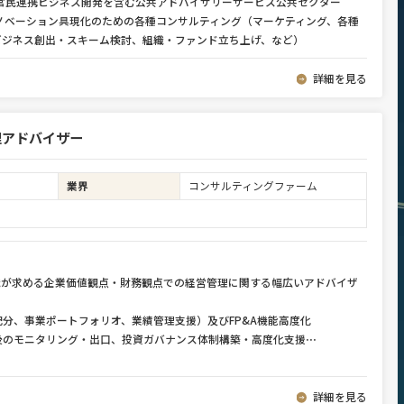
、官民連携ビジネス開発を含む公共アドバイザリーサービス公共セクター
ノベーション具現化のための各種コンサルティング（マーケティング、各種
ビジネス創出・スキーム検討、組織・ファンド立ち上げ、など）
詳細を見る
理アドバイザー
業界
コンサルティングファーム
組織が求める企業価値観点・財務観点での経営管理に関する幅広いアドバイザ
分、事業ポートフォリオ、業績管理支援）及びFP&A機能高度化
後のモニタリング・出口、投資ガバナンス体制構築・高度化支援
⋯
詳細を見る