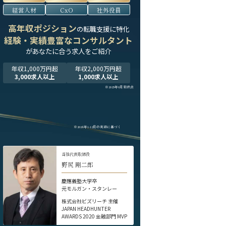
経営人材
CxO
社外役員
高年収ポジション
の転職支援に特化
経験・実績豊富なコンサルタント
が
あなたに合う求人をご紹介
年収1,000万円超
年収2,000万円超
3,000求人以上
1,000求人以上
※2025年9月末時点
※2024年1-12月の実績に基づく
当社代表取締役
野尻 剛二郎
慶應義塾大学卒
元モルガン・スタンレー
株式会社ビズリーチ 主催
JAPAN HEADHUNTER
AWARDS 2020 金融部門 MVP