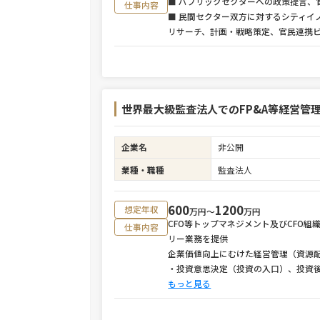
■ パブリックセクターへの政策提言
仕事内容
■ 民間セクター双方に対するシティイ
リサーチ、計画・戦略策定、官民連携
世界最大級監査法人でのFP&A等経営管
企業名
非公開
業種・職種
監査法人
600
1200
想定年収
万円〜
万円
CFO等トップマネジメント及びCFO
仕事内容
リー業務を提供
企業価値向上にむけた経営管理（資源配
・投資意思決定（投資の入口）、投資
もっと見る