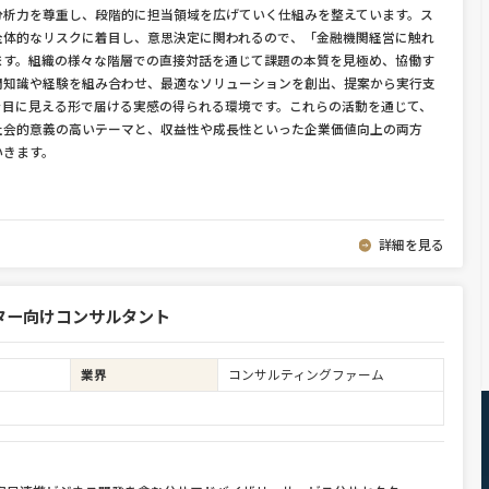
分析力を尊重し、段階的に担当領域を広げていく仕組みを整えています。ス
全体的なリスクに着目し、意思決定に関われるので、「金融機関経営に触れ
ます。組織の様々な階層での直接対話を通じて課題の本質を見極め、協働す
門知識や経験を組み合わせ、最適なソリューションを創出、提案から実行支
を目に見える形で届ける実感の得られる環境です。これらの活動を通じて、
社会的意義の高いテーマと、収益性や成長性といった企業価値向上の両方
いきます。
詳細を見る
ター向けコンサルタント
業界
コンサルティングファーム