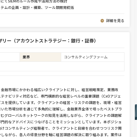
にてSIEMのルール作成や活用方法の検討
ステムの企画・設計・構築、ツール類開発統括
詳細を見る
ザリー（アカウントストラテジー：銀行・証券）
業界
コンサルティングファーム
、金融市場にかかわる幅広いクライアントに対し、経営戦略策定、業務改
テナビリティ対応など、専門横断的な経営レベルの重要課題（CxOアジェ
ビスを提供しています。クライアントの経営・リスクの課題を、現場・経営
着いた市場分析を通じて多角的に理解し、金融業界全体で培ったベストプラ
含むグローバルネットワークの知見を活用しながら、クライアントの課題解
専門的なアドバイスにつなげることをミッションとしています。本ポジショ
向けコンサルティング経験者で、クライアントと目線を合わせつつリスク関
かしながら、各人の得意分野を軸に経営課題の解決に取り組みます。案件は