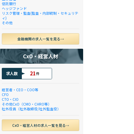
信託銀行
ヘッジファンド
リスク管理・監査(監査・内部統制・セキュリテ
ィ)
その他
金融機関の求人一覧を見る
CxO・経営人材
21
求人数
件
経営者・CEO・COO等
CFO
CTO・CIO
その他CxO（CMO・CHRO等）
社外役員（社外取締役/社外監査役）
CxO・経営人材の求人一覧を見る