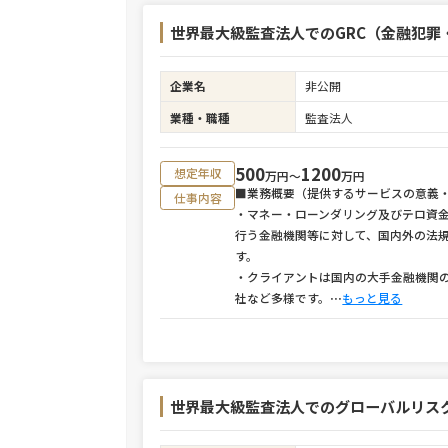
世界最大級監査法人でのGRC（金融犯罪・Fin
企業名
非公開
業種・職種
監査法人
500
1200
想定年収
万円〜
万円
■業務概要（提供するサービスの意義
仕事内容
・マネー・ローンダリング及びテロ資金供与対
行う金融機関等に対して、国内外の法
す。
・クライアントは国内の大手金融機関
社など多様です。
⋯
もっと見る
世界最大級監査法人でのグローバルリス