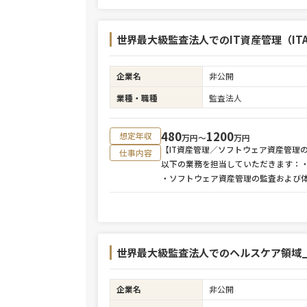
世界最大級監査法人でのIT資産管理（I
企業名
非公開
業種・職種
監査法人
480
1200
想定年収
万円〜
万円
【IT資産管理／ソフトウェア資産管理
仕事内容
以下の業務を担当していただきます：
・ソフトウェア資産管理の監査および
世界最大級監査法人でのヘルスケア領域_
企業名
非公開