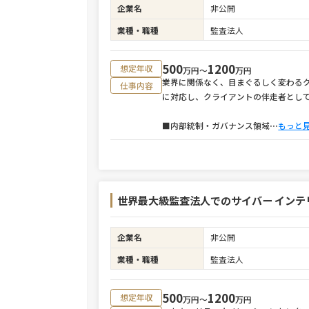
企業名
非公開
業種・職種
監査法人
500
1200
想定年収
万円〜
万円
業界に関係なく、目まぐるしく変わる
仕事内容
に対応し、クライアントの伴走者とし
■内部統制・ガバナンス領域
⋯
もっと
世界最大級監査法人でのサイバー インテ
企業名
非公開
業種・職種
監査法人
500
1200
想定年収
万円〜
万円