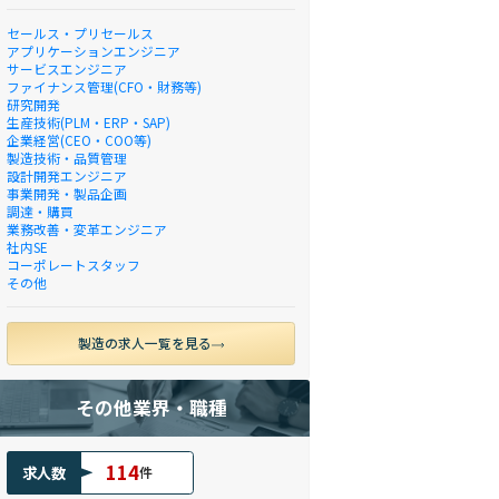
セールス・プリセールス
アプリケーションエンジニア
サービスエンジニア
ファイナンス管理(CFO・財務等)
研究開発
生産技術(PLM・ERP・SAP)
企業経営(CEO・COO等)
製造技術・品質管理
設計開発エンジニア
事業開発・製品企画
調達・購買
業務改善・変革エンジニア
社内SE
コーポレートスタッフ
その他
製造の求人一覧を見る
その他業界・職種
114
求人数
件