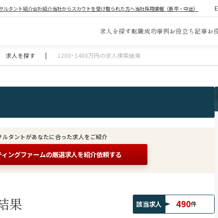
サルタント紹介
会社紹介
当社からスカウトを受け取られた方へ
当社採用情報（新卒・中途）
求人を探す
転職成功事例
お役立ち記事
お
求人を探す
|
1200~1400万円の求人検索結果
サルタントがあなたに合った求人をご紹介
ティングファームの
厳選求人を紹介依頼する
結果
490
該当求人
件