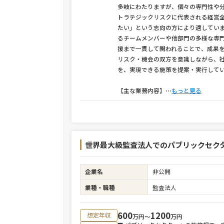
多岐にわたりますが、個々の専門性や
トラテジックリスクに代表される経営
たい」という志向の方により適してい
るチームメンバーや他部門の多様な専
援まで一貫して関われることで、成果
リスク・機会の双方を意識しながら、
を、実現できる施策を提案・実行して
【主な業務内容】
⋯
もっと見る
世界最大級監査法人でのパブリックセク
企業名
非公開
業種・職種
監査法人
600
1200
想定年収
万円〜
万円