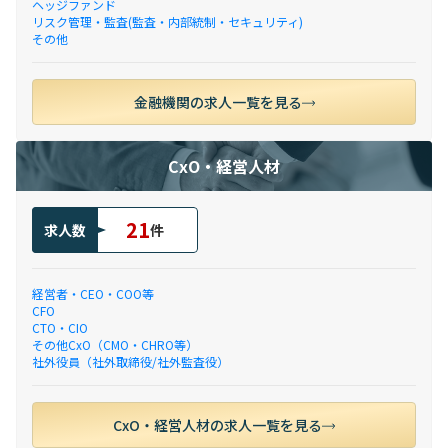
ヘッジファンド
リスク管理・監査(監査・内部統制・セキュリティ)
その他
金融機関の求人一覧を見る
CxO・経営人材
21
求人数
件
経営者・CEO・COO等
CFO
CTO・CIO
その他CxO（CMO・CHRO等）
社外役員（社外取締役/社外監査役）
CxO・経営人材の求人一覧を見る