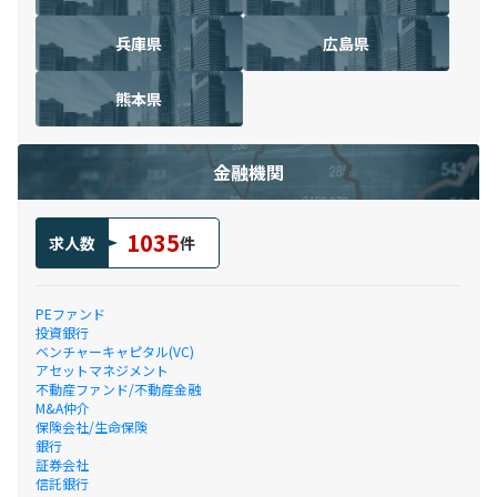
兵庫県
広島県
熊本県
金融機関
1035
求人数
件
PEファンド
投資銀行
ベンチャーキャピタル(VC)
アセットマネジメント
不動産ファンド/不動産金融
M&A仲介
保険会社/生命保険
銀行
証券会社
信託銀行