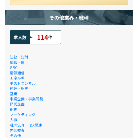
その他業界・職種
114
求人数
件
法務・知財
広報・IR
GRC
情報通信
エネルギー
ポストコンサル
経理・財務
営業
事業企画・事業開発
経営企画
総務
マーケティング
人事
社内SE/IT・DX関連
内部監査
その他