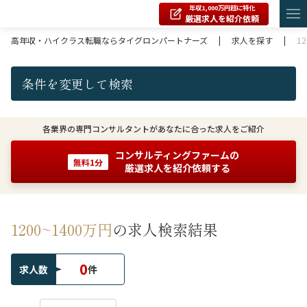
年収1,000万円超に特化
厳選求人を紹介依頼
高年収・ハイクラス転職ならタイグロンパートナーズ
|
求人を探す
|
1
条件を変更して検索
各業界の専門コンサルタントがあなたに合った求人をご紹介
コンサルティングファームの
無料1分
厳選求人を紹介依頼する
1200~1400万円
の求人検索結果
0
求人数
件