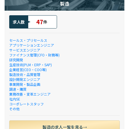
製造
47
求人数
件
セールス・プリセールス
アプリケーションエンジニア
サービスエンジニア
ファイナンス管理(CFO・財務等)
研究開発
生産技術(PLM・ERP・SAP)
企業経営(CEO・COO等)
製造技術・品質管理
設計開発エンジニア
事業開発・製品企画
調達・購買
業務改善・変革エンジニア
社内SE
コーポレートスタッフ
その他
製造の求人一覧を見る