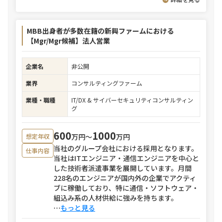
MBB出身者が多数在籍の新興ファームにおける
【Mgr/Mgr候補】法人営業
企業名
非公開
業界
コンサルティングファーム
業種・職種
IT/DX & サイバーセキュリティコンサルティン
グ
600
1000
万円〜
万円
想定年収
当社のグループ会社における採用となります。
仕事内容
当社はITエンジニア・通信エンジニアを中心と
した技術者派遣事業を展開しています。月間
228名のエンジニアが国内外の企業でアクティ
ブに稼働しており、特に通信・ソフトウェア・
組込み系の人材供給に強みを持ちます。
⋯
もっと見る