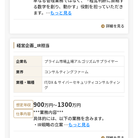
単なる管理業務ではなく、「経営判断に直結す
る数字を創り、動かす」役割を担っていただき
ます。
⋯
もっと見る
詳細を見る
経営企画_IR担当
企業名
プライム市場上場アルゴリズムサプライヤー
業界
コンサルティングファーム
業種・職種
IT/DX & サイバーセキュリティコンサルティン
グ
900
1300
万円〜
万円
想定年収
***業務内容***
仕事内容
具体的には、以下の業務を含みます。
・IR戦略の立案
⋯
もっと見る
詳細を見る