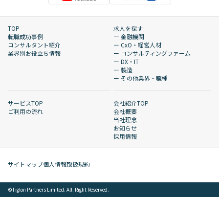
TOP
求人を探す
転職成功事例
ー 金融機関
コンサルタント紹介
ー CxO・経営人材
業界別お役立ち情報
ー コンサルティングファーム
ー DX・IT
ー 製造
ー その他業界・職種
サービスTOP
会社紹介TOP
ご利用の流れ
会社概要
当社理念
お知らせ
採用情報
サイトマップ
個人情報取扱規約
©︎Tiglon Partners Limited. All. Right Reserved.