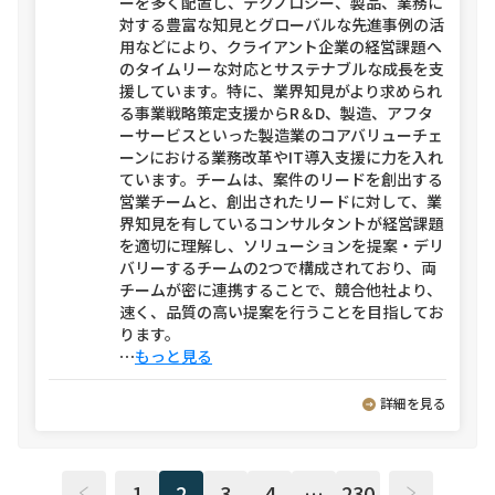
ーを多く配置し、テクノロジー、製品、業務に
対する豊富な知見とグローバルな先進事例の活
用などにより、クライアント企業の経営課題へ
のタイムリーな対応とサステナブルな成長を支
援しています。特に、業界知見がより求められ
る事業戦略策定支援からR＆D、製造、アフタ
ーサービスといった製造業のコアバリューチェ
ーンにおける業務改革やIT導入支援に力を入れ
ています。チームは、案件のリードを創出する
営業チームと、創出されたリードに対して、業
界知見を有しているコンサルタントが経営課題
を適切に理解し、ソリューションを提案・デリ
バリーするチームの2つで構成されており、両
チームが密に連携することで、競合他社より、
速く、品質の高い提案を行うことを目指してお
ります。
⋯
もっと見る
詳細を見る
1
2
3
4
…
230