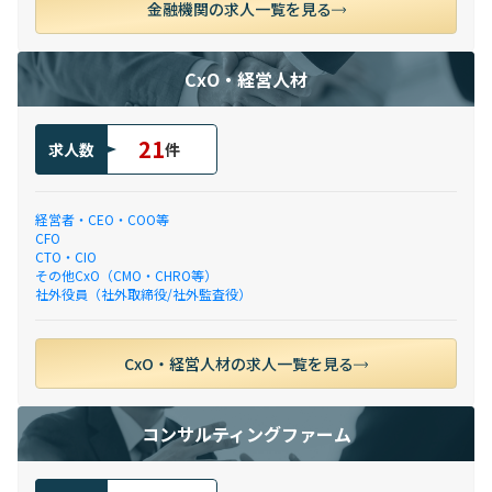
金融機関の求人一覧を見る
CxO・経営人材
21
求人数
件
経営者・CEO・COO等
CFO
CTO・CIO
その他CxO（CMO・CHRO等）
社外役員（社外取締役/社外監査役）
CxO・経営人材の求人一覧を見る
コンサルティングファーム