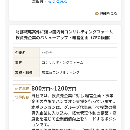
の監査
⋯
もっと見る
詳細を見る
財務戦略案件に強い国内発コンサルティングファーム｜
投資先企業のバリューアップ・経営企画（CFO候補）
企業名
非公開
業界
コンサルティングファーム
業種・職種
独立系コンサルティング
800
1200
万円〜
万円
想定年収
当社では、投資先企業に対し 経営企画・事業
仕事内容
企画の立場でハンズオン支援を行っています 。
本ポジションは、グループ代表直下で複数の投
資先企業に入り込み、経営管理体制の構築・高
度化を通じて企業価値向上をリードするポジシ
ョンです。