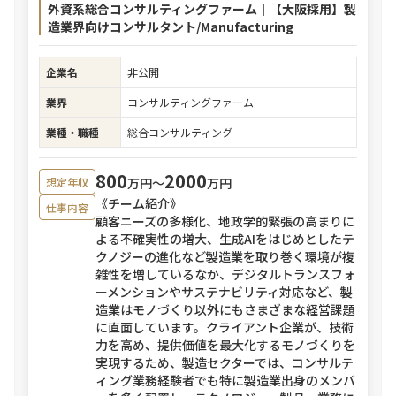
外資系総合コンサルティングファーム｜【大阪採用】製
造業界向けコンサルタント/Manufacturing
企業名
非公開
業界
コンサルティングファーム
業種・職種
総合コンサルティング
800
2000
万円〜
万円
想定年収
《チーム紹介》
仕事内容
顧客ニーズの多様化、地政学的緊張の高まりに
よる不確実性の増大、生成AIをはじめとしたテ
クノジーの進化など製造業を取り巻く環境が複
雑性を増しているなか、デジタルトランスフォ
ーメンションやサステナビリティ対応など、製
造業はモノづくり以外にもさまざまな経営課題
に直面しています。クライアント企業が、技術
力を高め、提供価値を最大化するモノづくりを
実現するため、製造セクターでは、コンサルテ
ィング業務経験者でも特に製造業出身のメンバ