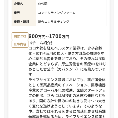
企業名
非公開
業界
コンサルティングファーム
業種・職種
総合コンサルティング
800
1700
万円〜
万円
想定年収
《チーム紹介》
仕事内容
コロナ禍を経たヘルスケア業界は、少子高齢
化・ICT利活用の拡大・働き方改革の推進を中
心に劇的な変化を遂げており、その流れは民間
企業にとどまらず、厚生労働省の医療DXをはじ
めとした官公庁（ガバメント）にも及んでいま
す。
ライフサイエンス領域においても、我が国全体
として医薬品産業のイノベーション、医療機器
産業のグローバル化の推進、医療スタートアッ
プの創出、さらにはAI技術の急速な発達なども
あり、国の方針や世の中の動きも受けつつ大き
く変化を遂げようとしています。そのような
中、当社ではそれらをさらに加速化させ社会課
題解決を進めるため、ライフサイエンス産業と