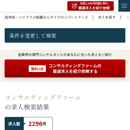
年収1,000万円超に特化
厳選求人を紹介依頼
高年収・ハイクラス転職ならタイグロンパートナーズ
|
求人を探す
|
コ
条件を変更して検索
各業界の専門コンサルタントがあなたに合った求人をご紹介
コンサルティングファームの
無料1分
厳選求人を紹介依頼する
コンサルティングファーム
の求人検索結果
2296
求人数
件