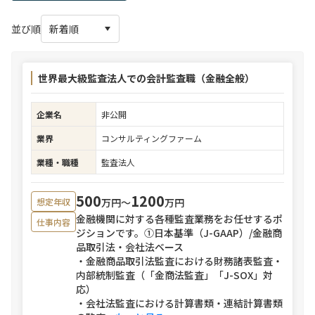
並び順
世界最大級監査法人での会計監査職（金融全般）
企業名
非公開
業界
コンサルティングファーム
業種・職種
監査法人
500
1200
万円〜
万円
想定年収
金融機関に対する各種監査業務をお任せするポ
仕事内容
ジションです。①日本基準（J-GAAP）/金融商
品取引法・会社法ベース
・金融商品取引法監査における財務諸表監査・
内部統制監査（「金商法監査」「J-SOX」対
応）
・会社法監査における計算書類・連結計算書類