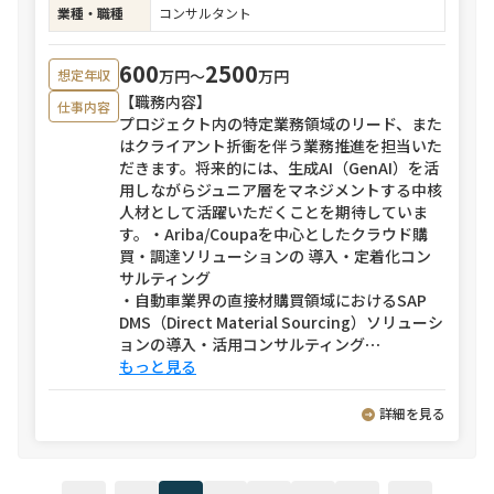
業種・職種
コンサルタント
600
2500
万円〜
万円
想定年収
【職務内容】
仕事内容
プロジェクト内の特定業務領域のリード、また
はクライアント折衝を伴う業務推進を担当いた
だきます。将来的には、生成AI（GenAI）を活
用しながらジュニア層をマネジメントする中核
人材として活躍いただくことを期待していま
す。・Ariba/Coupaを中心としたクラウド購
買・調達ソリューションの 導入・定着化コン
サルティング
・自動車業界の直接材購買領域におけるSAP
DMS（Direct Material Sourcing）ソリューシ
ョンの導入・活用コンサルティング
⋯
もっと見る
詳細を見る