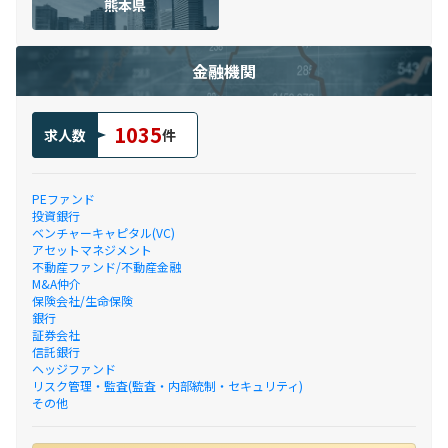
熊本県
金融機関
1035
求人数
件
PEファンド
投資銀行
ベンチャーキャピタル(VC)
アセットマネジメント
不動産ファンド/不動産金融
M&A仲介
保険会社/生命保険
銀行
証券会社
信託銀行
ヘッジファンド
リスク管理・監査(監査・内部統制・セキュリティ)
その他