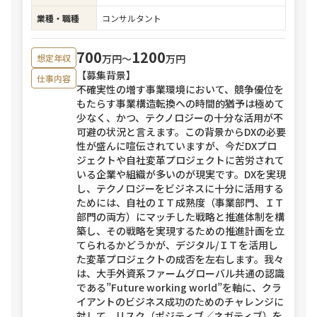
業種・職種
コンサルタント
700
1200
万円〜
万円
想定年収
【募集背景】
仕事内容
不確実性の増す事業環境において、競争優位を
もたらす事業構造転換への時間的猶予は極めて
少なく、かつ、テクノロジーの十分な活用が不
可避の状況と言えます。この背景からDXの必要
性が盛んに喧伝されていますが、今だDXプロ
ジェクトや自社変革プロジェクトに苦労されて
いる企業や組織が多いのが現実です。DXを実現
し、テクノロジーをビジネスに十分に活用する
ためには、自社のＩＴ成熟度（事業部門、ＩＴ
部門の両方）にマッチした戦略と推進体制を構
築し、その戦略を実現するための推進計画を立
てられるかどうかが、デジタル/ＩＴを活用し
た変革プロジェクトの成否を左右します。我々
は、大手外資系ファームグローバル共通の認識
である”Future working world”を軸に、クラ
イアントのビジネス成功のためのチャレンジに
対して、リスク（ポジティブ／ネガティブ）を