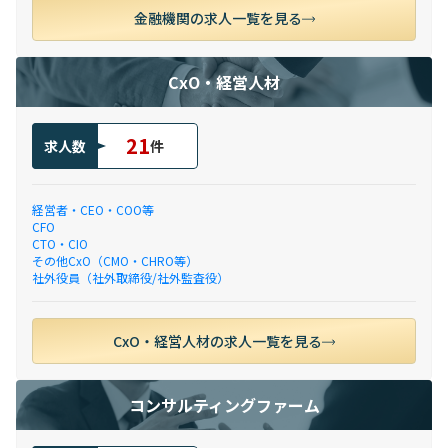
金融機関の求人一覧を見る
CxO・経営人材
21
求人数
件
経営者・CEO・COO等
CFO
CTO・CIO
その他CxO（CMO・CHRO等）
社外役員（社外取締役/社外監査役）
CxO・経営人材の求人一覧を見る
コンサルティングファーム