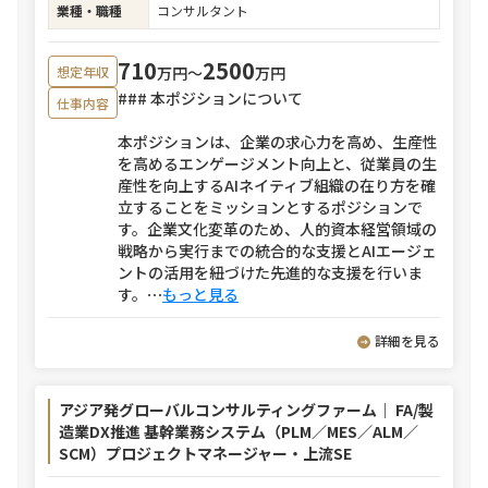
業種・職種
コンサルタント
710
2500
万円〜
万円
想定年収
### 本ポジションについて
仕事内容
本ポジションは、企業の求心力を高め、生産性
を高めるエンゲージメント向上と、従業員の生
産性を向上するAIネイティブ組織の在り方を確
立することをミッションとするポジションで
す。企業文化変革のため、人的資本経営領域の
戦略から実行までの統合的な支援とAIエージェ
ントの活用を紐づけた先進的な支援を行いま
す。
⋯
もっと見る
詳細を見る
アジア発グローバルコンサルティングファーム｜ FA/製
造業DX推進 基幹業務システム（PLM／MES／ALM／
SCM）プロジェクトマネージャー・上流SE