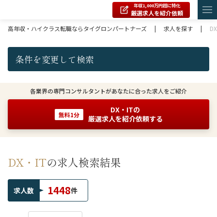
年収1,000万円超に特化
厳選求人を紹介依頼
高年収・ハイクラス転職ならタイグロンパートナーズ
|
求人を探す
|
D
条件を変更して検索
各業界の専門コンサルタントがあなたに合った求人をご紹介
DX・ITの
無料1分
厳選求人を紹介依頼する
DX・IT
の求人検索結果
1448
求人数
件