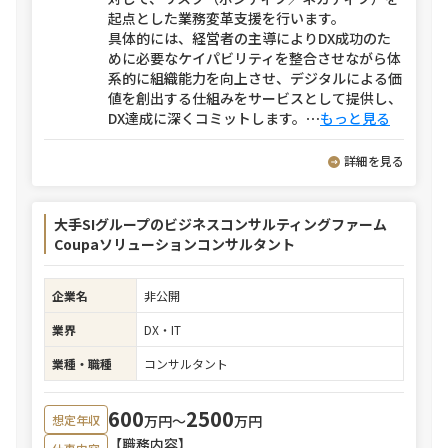
起点とした業務変革支援を行います。
具体的には、経営者の主導によりDX成功のた
めに必要なケイパビリティを整合させながら体
系的に組織能力を向上させ、デジタルによる価
値を創出する仕組みをサービスとして提供し、
DX達成に深くコミットします。
⋯
もっと見る
詳細を見る
大手SIグループのビジネスコンサルティングファーム
Coupaソリューションコンサルタント
企業名
非公開
業界
DX・IT
業種・職種
コンサルタント
600
2500
万円〜
万円
想定年収
【職務内容】