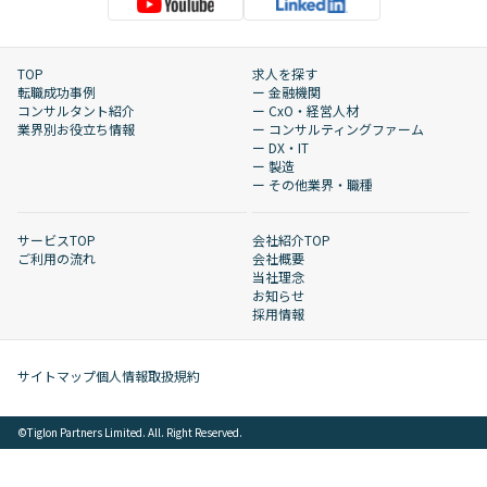
TOP
求人を探す
転職成功事例
ー 金融機関
コンサルタント紹介
ー CxO・経営人材
業界別お役立ち情報
ー コンサルティングファーム
ー DX・IT
ー 製造
ー その他業界・職種
サービスTOP
会社紹介TOP
ご利用の流れ
会社概要
当社理念
お知らせ
採用情報
サイトマップ
個人情報取扱規約
©︎Tiglon Partners Limited. All. Right Reserved.