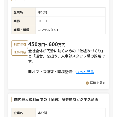
企業名
非公開
業界
DX・IT
業種・職種
コンサルタント
450
600
万円〜
万円
想定年収
会社全体が円滑に動くための「仕組みづくり」
仕事内容
と「運営」を担う、人事部スタッフ職の採用で
す。
■オフィス運営・環境整備
⋯
もっと見る
詳細を見る
国内最大級SIerでの【金融】証券領域ビジネス企画
企業名
非公開