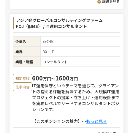
詳細を見る
アジア発グローバルコンサルティングファーム｜
FOJ（旧MS） / IT運用コンサルタント
企業名
非公開
業界
DX・IT
業種・職種
コンサルタント
600
1600
万円〜
万円
想定年収
IT運用保守というテーマを通じて、クライアン
仕事内容
トの抱える課題を解決するため、大規模IT運用
プロジェクトの提案・立ち上げ・運用設計まで
を実務レベルでリードするコンサルタントポジ
ションです。
【このポジションの魅力】
⋯
もっと見る