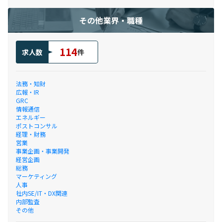
その他業界・職種
114
求人数
件
法務・知財
広報・IR
GRC
情報通信
エネルギー
ポストコンサル
経理・財務
営業
事業企画・事業開発
経営企画
総務
マーケティング
人事
社内SE/IT・DX関連
内部監査
その他