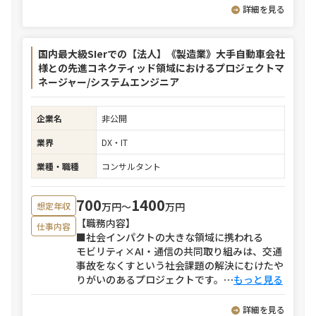
詳細を見る
国内最大級SIerでの【法人】《製造業》大手自動車会社
様との先進コネクティッド領域におけるプロジェクトマ
ネージャー/システムエンジニア
企業名
非公開
業界
DX・IT
業種・職種
コンサルタント
700
1400
万円〜
万円
想定年収
【職務内容】
仕事内容
■社会インパクトの大きな領域に携われる
モビリティ×AI・通信の共同取り組みは、交通
事故をなくすという社会課題の解決にむけたや
りがいのあるプロジェクトです。
⋯
もっと見る
詳細を見る