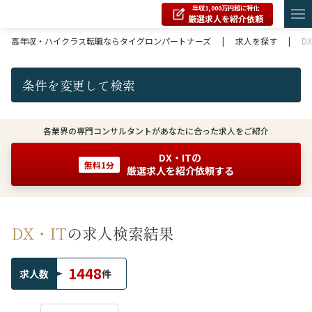
年収1,000万円超に特化
厳選求人を紹介依頼
高年収・ハイクラス転職ならタイグロンパートナーズ
|
求人を探す
|
D
条件を変更して検索
各業界の専門コンサルタントがあなたに合った求人をご紹介
DX・ITの
無料1分
厳選求人を紹介依頼する
DX・IT
の求人検索結果
1448
求人数
件