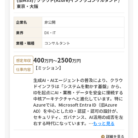
(旧MSS) / クラウド(Azure)インフラコンサルタント /
東京・大阪
企業名
非公開
業界
DX・IT
業種・職種
コンサルタント
400
2500
万円〜
万円
想定年収
【ミッション】
仕事内容
生成AI・AIエージェントの普及により、クラウ
ドインフラは「システムを動かす基盤」から、
IDを起点にAI・業務・データを安全に接続する
中核アーキテクチャへと進化しています。特に
Azureでは、Microsoft Entra ID（旧Azure
AD）を中心としたID・認証・認可の設計が、
セキュリティ、ガバナンス、AI活用の成否を左
右する時代になっています。
⋯
もっと見る
詳細を見る