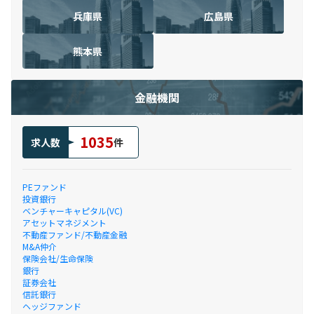
兵庫県
広島県
熊本県
金融機関
1035
求人数
件
PEファンド
投資銀行
ベンチャーキャピタル(VC)
アセットマネジメント
不動産ファンド/不動産金融
M&A仲介
保険会社/生命保険
銀行
証券会社
信託銀行
ヘッジファンド