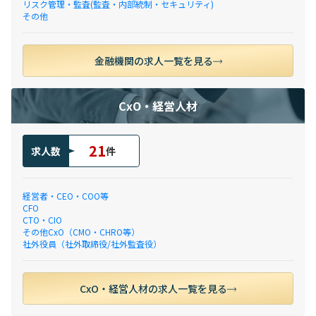
リスク管理・監査(監査・内部統制・セキュリティ)
その他
金融機関の求人一覧を見る
CxO・経営人材
21
求人数
件
経営者・CEO・COO等
CFO
CTO・CIO
その他CxO（CMO・CHRO等）
社外役員（社外取締役/社外監査役）
CxO・経営人材の求人一覧を見る