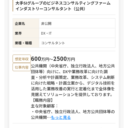
大手SIグループのビジネスコンサルティングファーム
インダストリーコンサルタント（公共）
企業名
非公開
業界
DX・IT
業種・職種
コンサルタント
600
2500
万円〜
万円
想定年収
公共機関（中央省庁、独立行政法人、地方公共
仕事内容
団体等）向けに、DXや業務改革に向けた調
査・分析や計画策定、業務改革、システム刷新
に向けた戦略・計画立案から、デジタル技術を
活用した業務改善の実行と定着化まで全体像を
見据えてソリューションを提供しております。
【職務内容】
主な対象顧客：
・中央省庁、独立行政法人、地方公共団体等の
公共機関
⋯
もっと見る