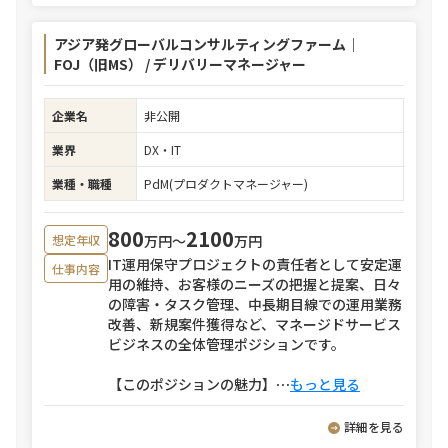
アジア発グローバルコンサルティングファーム｜
FOJ（旧MS） / デリバリーマネージャー
企業名
非公開
業界
DX・IT
業種・職種
PdM(プロダクトマネージャー)
800
2100
万円〜
万円
想定年収
IT運用保守プロジェクトの責任者として安定運
仕事内容
用の維持、お客様のニーズの把握と提案、日々
の障害・タスク管理、中長期目線での運用業務
改善、新規案件獲得など、マネージドサービス
ビジネスの全体管理ポジションです。
【このポジションの魅力】
⋯
もっと見る
詳細を見る