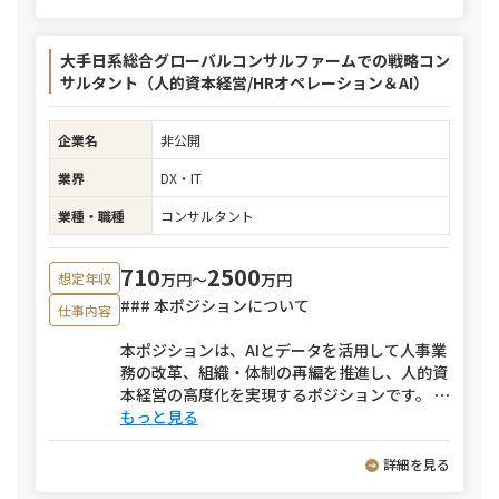
大手日系総合グローバルコンサルファームでの戦略コン
サルタント（人的資本経営/HRオペレーション＆AI）
企業名
非公開
業界
DX・IT
業種・職種
コンサルタント
710
2500
万円〜
万円
想定年収
### 本ポジションについて
仕事内容
本ポジションは、AIとデータを活用して人事業
務の改革、組織・体制の再編を推進し、人的資
本経営の高度化を実現するポジションです。
⋯
もっと見る
詳細を見る