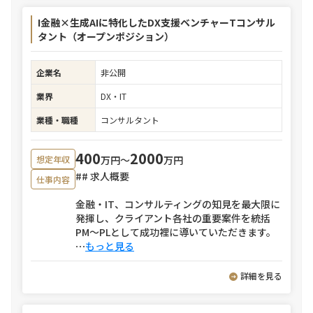
I金融×生成AIに特化したDX支援ベンチャーTコンサル
タント（オープンポジション）
企業名
非公開
業界
DX・IT
業種・職種
コンサルタント
400
2000
万円〜
万円
想定年収
## 求人概要
仕事内容
金融・IT、コンサルティングの知見を最大限に
発揮し、クライアント各社の重要案件を統括
PM〜PLとして成功裡に導いていただきます。
⋯
もっと見る
詳細を見る