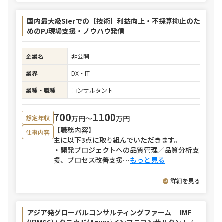
国内最大級SIerでの【技術】利益向上・不採算抑止のた
めのPJ現場支援・ノウハウ発信
企業名
非公開
業界
DX・IT
業種・職種
コンサルタント
700
1100
万円〜
万円
想定年収
【職務内容】
仕事内容
主に以下3点に取り組んでいただきます。
・開発プロジェクトへの品質管理／品質分析支
援、プロセス改善支援
⋯
もっと見る
詳細を見る
アジア発グローバルコンサルティングファーム｜ IMF