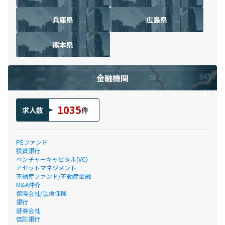
兵庫県
広島県
熊本県
金融機関
1035
求人数
件
PEファンド
投資銀行
ベンチャーキャピタル(VC)
アセットマネジメント
不動産ファンド/不動産金融
M&A仲介
保険会社/生命保険
銀行
証券会社
信託銀行