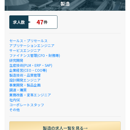
製造
47
求人数
件
セールス・プリセールス
アプリケーションエンジニア
サービスエンジニア
ファイナンス管理(CFO・財務等)
研究開発
生産技術(PLM・ERP・SAP)
企業経営(CEO・COO等)
製造技術・品質管理
設計開発エンジニア
事業開発・製品企画
調達・購買
業務改善・変革エンジニア
社内SE
コーポレートスタッフ
その他
製造の求人一覧を見る