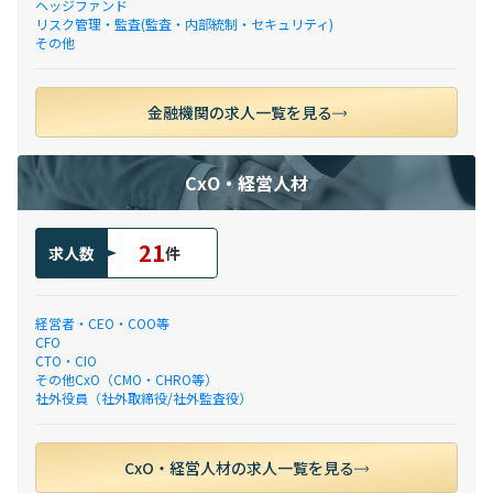
ヘッジファンド
リスク管理・監査(監査・内部統制・セキュリティ)
その他
金融機関の求人一覧を見る
CxO・経営人材
21
求人数
件
経営者・CEO・COO等
CFO
CTO・CIO
その他CxO（CMO・CHRO等）
社外役員（社外取締役/社外監査役）
CxO・経営人材の求人一覧を見る