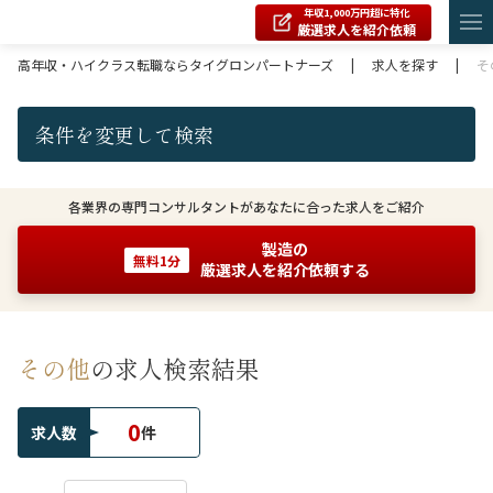
年収1,000万円超に特化
厳選求人を紹介依頼
高年収・ハイクラス転職ならタイグロンパートナーズ
|
求人を探す
|
そ
条件を変更して検索
各業界の専門コンサルタントがあなたに合った求人をご紹介
製造の
無料1分
厳選求人を紹介依頼する
その他
の求人検索結果
0
求人数
件