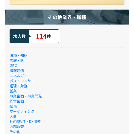
その他業界・職種
114
求人数
件
法務・知財
広報・IR
GRC
情報通信
エネルギー
ポストコンサル
経理・財務
営業
事業企画・事業開発
経営企画
総務
マーケティング
人事
社内SE/IT・DX関連
内部監査
その他