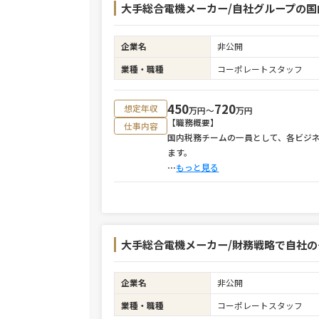
大手総合電機メーカー/自社グループの国
企業名
非公開
業種・職種
コーポレートスタッフ
450
720
想定年収
万円〜
万円
【職務概要】
仕事内容
国内税務チームの一員として、各ビジ
ます。
⋯
もっと見る
大手総合電機メーカー/財務戦略で自社
企業名
非公開
業種・職種
コーポレートスタッフ