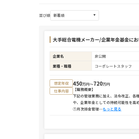
並び順
大手総合電機メーカー/企業年金基金に
企業名
非公開
業種・職種
コーポレートスタッフ
450
720
想定年収
万円〜
万円
【職務概要】
仕事内容
下記の管理業務に加え、法令改正、各
や、企業年金としての持続可能性を高
①月次掛金管理
⋯
もっと見る