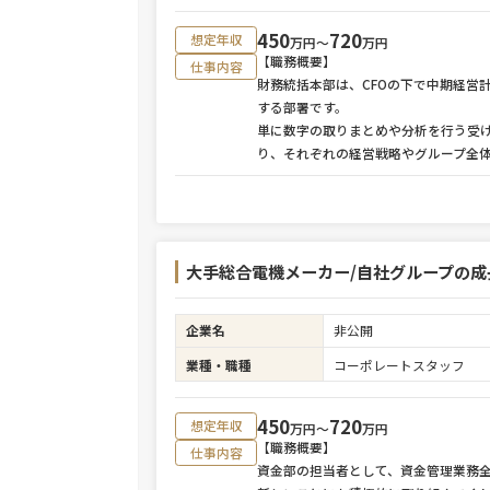
450
720
想定年収
万円〜
万円
【職務概要】
仕事内容
財務統括本部は、CFOの下で中期経営
する部署です。
単に数字の取りまとめや分析を行う受
り、それぞれの経営戦略やグループ全
大手総合電機メーカー/自社グループの
企業名
非公開
業種・職種
コーポレートスタッフ
450
720
想定年収
万円〜
万円
【職務概要】
仕事内容
資金部の担当者として、資金管理業務