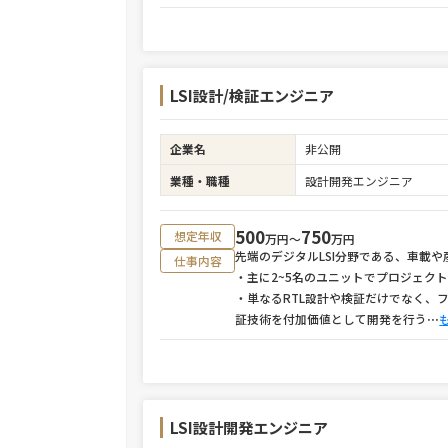
LSI設計/検証エンジニア
企業名
非公開
業種・職種
設計開発エンジニア
500
750
想定年収
万円〜
万円
先端のデジタルLSI分野である、車載
仕事内容
・主に2~5名のユニットでプロジェク
・単なるRTL設計や検証だけでなく、フォ
証技術を付加価値として開発を行う
⋯
LSI設計開発エンジニア