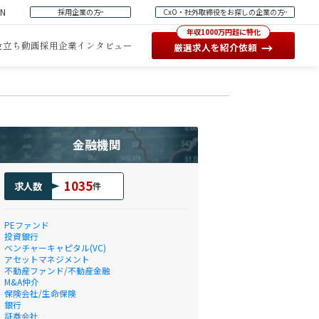
EN
採用企業の方
CxO・社外取締役をお探しの企業の方
年収1000万円超に特化
役立ち動画
採用企業インタビュー
→
厳選求人を紹介依頼
金融機関
1035
求人数
件
PEファンド
投資銀行
ベンチャーキャピタル(VC)
アセットマネジメント
不動産ファンド/不動産金融
M&A仲介
保険会社/生命保険
銀行
証券会社