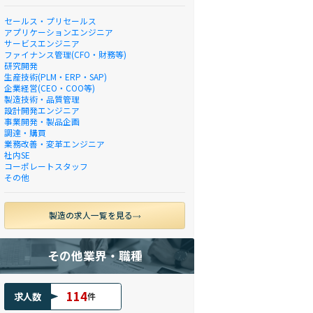
セールス・プリセールス
アプリケーションエンジニア
サービスエンジニア
ファイナンス管理(CFO・財務等)
研究開発
生産技術(PLM・ERP・SAP)
企業経営(CEO・COO等)
製造技術・品質管理
設計開発エンジニア
事業開発・製品企画
調達・購買
業務改善・変革エンジニア
社内SE
コーポレートスタッフ
その他
製造の求人一覧を見る
その他業界・職種
114
求人数
件