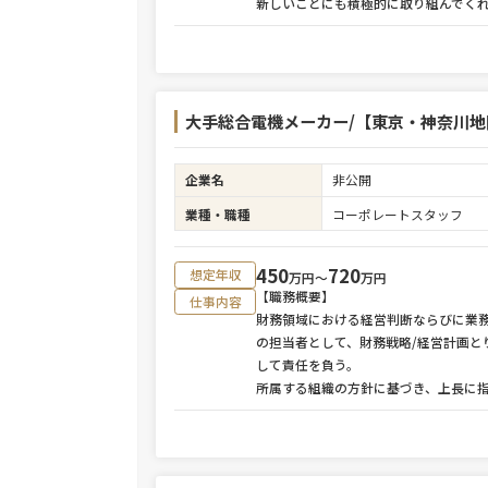
新しいことにも積極的に取り組んでく
大手総合電機メーカー/【東京・神奈川地
企業名
非公開
業種・職種
コーポレートスタッフ
450
720
想定年収
万円〜
万円
【職務概要】
仕事内容
財務領域における経営判断ならびに業
の担当者として、財務戦略/経営計画
して責任を負う。
所属する組織の方針に基づき、上長に