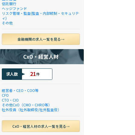
信託銀行
ヘッジファンド
リスク管理・監査(監査・内部統制・セキュリテ
ィ)
その他
金融機関の求人一覧を見る
CxO・経営人材
21
求人数
件
経営者・CEO・COO等
CFO
CTO・CIO
その他CxO（CMO・CHRO等）
社外役員（社外取締役/社外監査役）
CxO・経営人材の求人一覧を見る