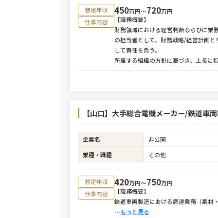
450
720
想定年収
万円〜
万円
【職務概要】
仕事内容
財務領域における経営判断ならびに業
の担当者として、財務戦略/経営計画
して責任を負う。
所属する組織の方針に基づき、上長に
【山口】大手総合電機メーカー/鉄道車
企業名
非公開
業種・職種
その他
420
750
想定年収
万円〜
万円
【職務概要】
仕事内容
鉄道車両製造における調達業務（素材
⋯
もっと見る