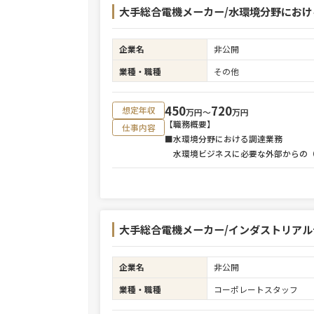
大手総合電機メーカー/水環境分野におけ
企業名
非公開
業種・職種
その他
450
720
想定年収
万円〜
万円
【職務概要】
仕事内容
■水環境分野における調達業務
水環境ビジネスに必要な外部からの（
大手総合電機メーカー/インダストリアル
企業名
非公開
業種・職種
コーポレートスタッフ