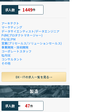
1449
求人数
件
アーキテクト
マーケティング
データサイエンティスト/データエンジニア
PdM(プロダクトマネージャー)
PG/SE/PM
営業(プリセールス/ソリューションセールス)
事業開発・技術開発
コーポレートスタッフ
社内SE
コンサルタント
その他
DX・ITの求人一覧を見る
製造
47
求人数
件