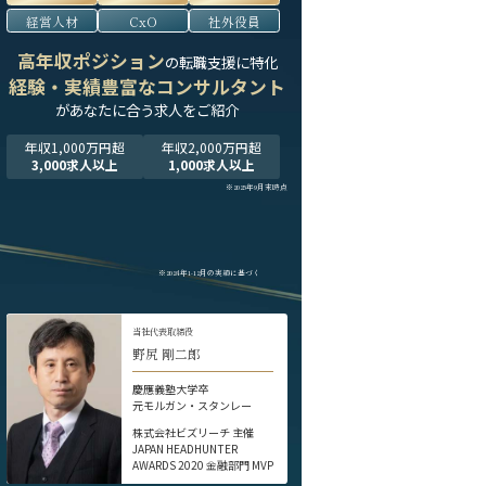
経営人材
CxO
社外役員
高年収ポジション
の転職支援に特化
経験・実績豊富なコンサルタント
が
あなたに合う求人をご紹介
年収1,000万円超
年収2,000万円超
3,000求人以上
1,000求人以上
※2025年9月末時点
※2024年1-12月の実績に基づく
当社代表取締役
野尻 剛二郎
慶應義塾大学卒
元モルガン・スタンレー
株式会社ビズリーチ 主催
JAPAN HEADHUNTER
AWARDS 2020 金融部門 MVP