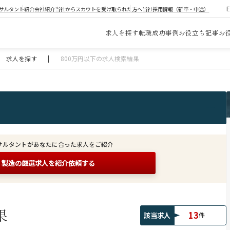
サルタント紹介
会社紹介
当社からスカウトを受け取られた方へ
当社採用情報（新卒・中途）
求人を探す
転職成功事例
お役立ち記事
お
求人を探す
|
800万円以下の求人検索結果
サルタントがあなたに合った求人をご紹介
製造の
厳選求人を紹介依頼する
果
13
該当求人
件