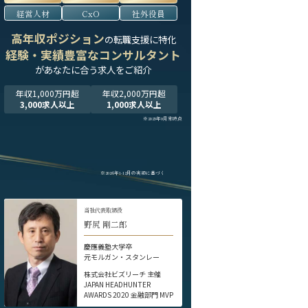
経営人材
CxO
社外役員
高年収ポジション
の転職支援に特化
経験・実績豊富なコンサルタント
が
あなたに合う求人をご紹介
年収1,000万円超
年収2,000万円超
3,000求人以上
1,000求人以上
※2025年9月末時点
※2024年1-12月の実績に基づく
当社代表取締役
野尻 剛二郎
慶應義塾大学卒
元モルガン・スタンレー
株式会社ビズリーチ 主催
JAPAN HEADHUNTER
AWARDS 2020 金融部門 MVP