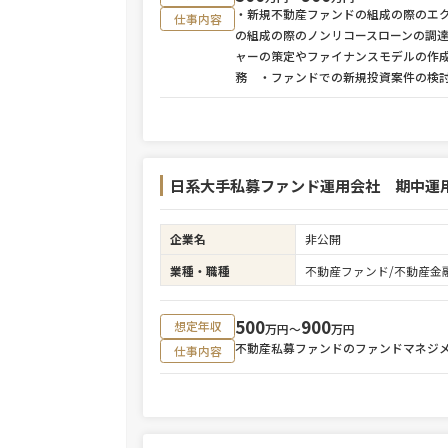
・新規不動産ファンドの組成の際のエ
仕事内容
の組成の際のノンリコースローンの調
ャーの策定やファイナンスモデルの作
務 ・ファンドでの新規投資案件の検
日系大手私募ファンド運用会社 期中運
企業名
非公開
業種・職種
不動産ファンド/不動産金
500
900
想定年収
万円〜
万円
不動産私募ファンドのファンドマネジ
仕事内容