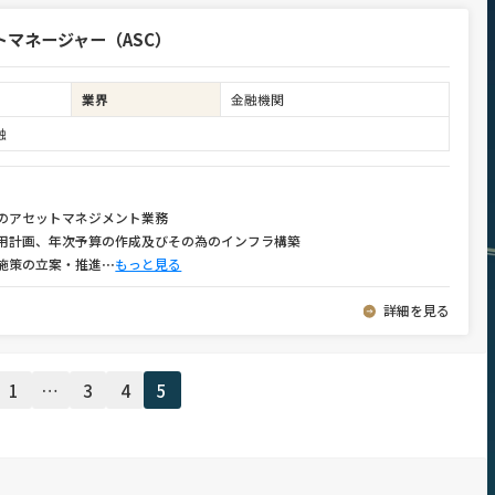
マネージャー（ASC）
業界
金融機関
融
のアセットマネジメント業務
運用計画、年次予算の作成及びその為のインフラ構築
施策の立案・推進
⋯
もっと見る
詳細を見る
1
…
3
4
5