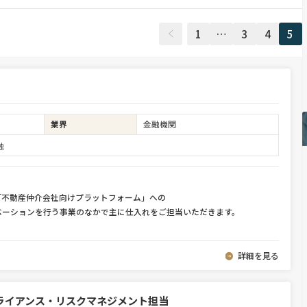
1
…
3
4
5
業界
金融機関
融
る「不動産仲介会社向けプラットフォーム」への
ベーションを行う事業のなかで主に仕入れをご担当いただきます。
詳細を見る
ライアンス・リスクマネジメント担当