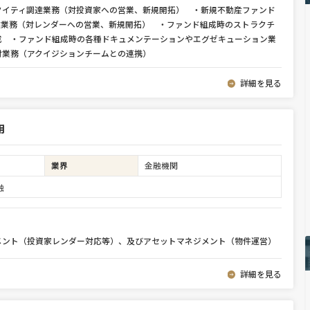
クイティ調達業務（対投資家への営業、新規開拓） ・新規不動産ファンド
達業務（対レンダーへの営業、新規開拓） ・ファンド組成時のストラクチ
成 ・ファンド組成時の各種ドキュメンテーションやエグゼキューション業
討業務（アクイジションチームとの連携）
詳細を見る
用
業界
金融機関
融
メント（投資家レンダー対応等）、及びアセットマネジメント（物件運営）
詳細を見る