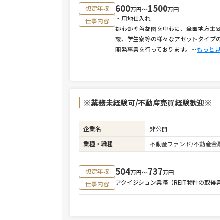
600
1500
想定年収
万円〜
万円
・用地仕入れ
仕事内容
都心部や首都圏を中心に、全国地方主
設、学生寮等の様々なアセットタイプ
開発事業を行っております。
⋯
もっと
※業務未経験可/不動産売買経験歓迎※
企業名
非公開
業種・職種
不動産ファンド/不動産金
504
737
想定年収
万円〜
万円
アクイジション業務（REIT物件の取
仕事内容