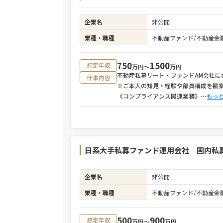
企業名
非公開
業種・職種
不動産ファンド/不動産金
750
1500
想定年収
万円〜
万円
不動産私募リート・ファンドAM会社
仕事内容
※ご本人の知見・経験や部員構成を勘
《コンプライアンス関連業務》
⋯
もっ
日系大手私募ファンド運用会社 国内私
企業名
非公開
業種・職種
不動産ファンド/不動産金
500
900
想定年収
万円〜
万円