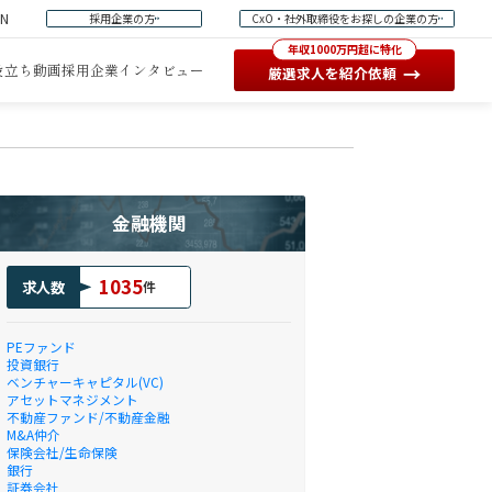
EN
採用企業の方
CxO・社外取締役をお探しの企業の方
年収1000万円超に特化
役立ち動画
採用企業インタビュー
→
厳選求人を紹介依頼
金融機関
1035
求人数
件
PEファンド
投資銀行
ベンチャーキャピタル(VC)
アセットマネジメント
不動産ファンド/不動産金融
M&A仲介
保険会社/生命保険
銀行
証券会社