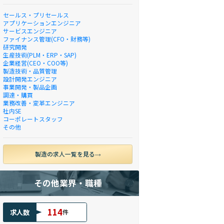
セールス・プリセールス
アプリケーションエンジニア
サービスエンジニア
ファイナンス管理(CFO・財務等)
研究開発
生産技術(PLM・ERP・SAP)
企業経営(CEO・COO等)
製造技術・品質管理
設計開発エンジニア
事業開発・製品企画
調達・購買
業務改善・変革エンジニア
社内SE
コーポレートスタッフ
その他
製造の求人一覧を見る
その他業界・職種
114
求人数
件