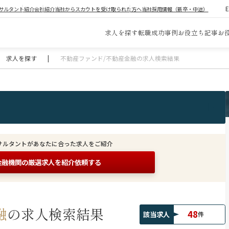
サルタント紹介
会社紹介
当社からスカウトを受け取られた方へ
当社採用情報（新卒・中途）
求人を探す
転職成功事例
お役立ち記事
お
求人を探す
|
不動産ファンド/不動産金融の求人検索結果
サルタントがあなたに合った求人をご紹介
金融機関の
厳選求人を紹介依頼する
融
の求人検索結果
48
該当求人
件