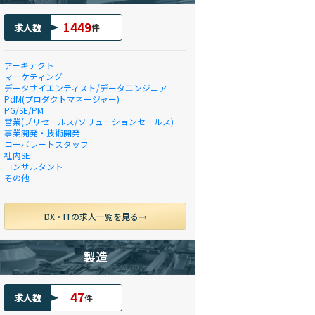
1449
求人数
件
アーキテクト
マーケティング
データサイエンティスト/データエンジニア
PdM(プロダクトマネージャー)
PG/SE/PM
営業(プリセールス/ソリューションセールス)
事業開発・技術開発
コーポレートスタッフ
社内SE
コンサルタント
その他
DX・ITの求人一覧を見る
製造
47
求人数
件