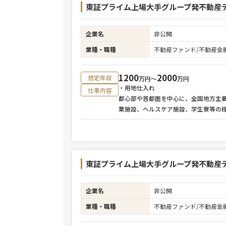
東証プライム上場大手グループ発不動産テ
企業名
非公開
業種・職種
不動産ファンド/不動産金
1200
2000
想定年収
万円〜
万円
・用地仕入れ
仕事内容
都心部や首都圏を中心に、全国地方主
業施設、ヘルスケア施設、学生寮等の
東証プライム上場大手グループ発不動産テ
企業名
非公開
業種・職種
不動産ファンド/不動産金