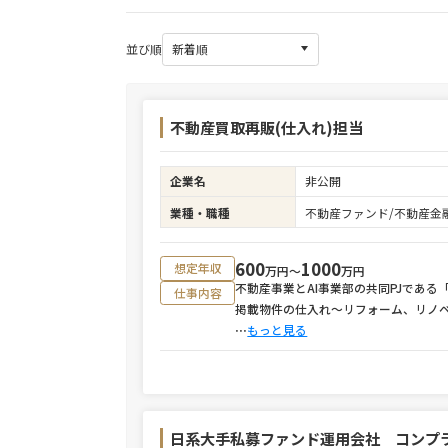
並び順
不動産買取再販(仕入れ)担当
企業名
非公開
業種・職種
不動産ファンド/不動産金
600
1000
想定年収
万円〜
万円
不動産事業とAI事業部の共同PJであ
仕事内容
掲載物件の仕入れ～リフォーム、リノ
⋯
もっと見る
日系大手私募ファンド運用会社 コンプ