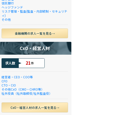
信託銀行
ヘッジファンド
リスク管理・監査(監査・内部統制・セキュリテ
ィ)
その他
金融機関の求人一覧を見る
CxO・経営人材
21
求人数
件
経営者・CEO・COO等
CFO
CTO・CIO
その他CxO（CMO・CHRO等）
社外役員（社外取締役/社外監査役）
CxO・経営人材の求人一覧を見る