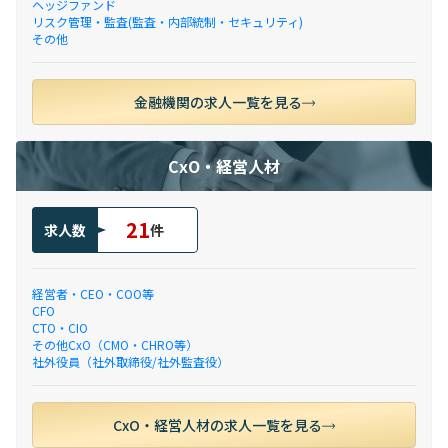
ヘッジファンド
リスク管理・監査(監査・内部統制・セキュリティ)
その他
金融機関の求人一覧を見る
CxO・経営人材
21
求人数
件
経営者・CEO・COO等
CFO
CTO・CIO
その他CxO（CMO・CHRO等）
社外役員（社外取締役/社外監査役）
CxO・経営人材の求人一覧を見る