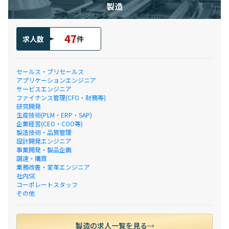
製造
47
求人数
件
セールス・プリセールス
アプリケーションエンジニア
サービスエンジニア
ファイナンス管理(CFO・財務等)
研究開発
生産技術(PLM・ERP・SAP)
企業経営(CEO・COO等)
製造技術・品質管理
設計開発エンジニア
事業開発・製品企画
調達・購買
業務改善・変革エンジニア
社内SE
コーポレートスタッフ
その他
製造の求人一覧を見る