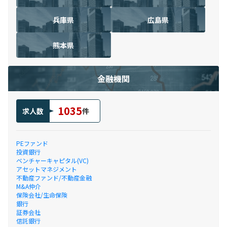
兵庫県
広島県
熊本県
金融機関
1035
求人数
件
PEファンド
投資銀行
ベンチャーキャピタル(VC)
アセットマネジメント
不動産ファンド/不動産金融
M&A仲介
保険会社/生命保険
銀行
証券会社
信託銀行