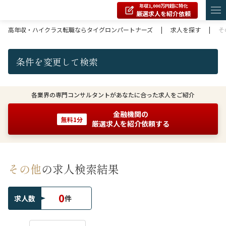
年収1,000万円超に特化
厳選求人を紹介依頼
高年収・ハイクラス転職ならタイグロンパートナーズ
|
求人を探す
|
そ
条件を変更して検索
各業界の専門コンサルタントがあなたに合った求人をご紹介
金融機関の
無料1分
厳選求人を紹介依頼する
その他
の求人検索結果
0
求人数
件