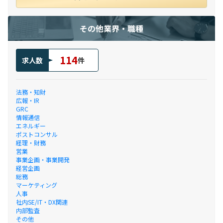
その他業界・職種
114
求人数
件
法務・知財
広報・IR
GRC
情報通信
エネルギー
ポストコンサル
経理・財務
営業
事業企画・事業開発
経営企画
総務
マーケティング
人事
社内SE/IT・DX関連
内部監査
その他