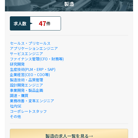
製造
47
求人数
件
セールス・プリセールス
アプリケーションエンジニア
サービスエンジニア
ファイナンス管理(CFO・財務等)
研究開発
生産技術(PLM・ERP・SAP)
企業経営(CEO・COO等)
製造技術・品質管理
設計開発エンジニア
事業開発・製品企画
調達・購買
業務改善・変革エンジニア
社内SE
コーポレートスタッフ
その他
製造の求人一覧を見る