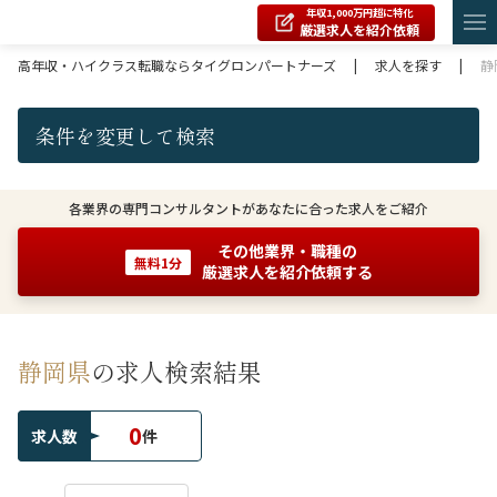
年収1,000万円超に特化
厳選求人を紹介依頼
高年収・ハイクラス転職ならタイグロンパートナーズ
|
求人を探す
|
静
条件を変更して検索
各業界の専門コンサルタントがあなたに合った求人をご紹介
その他業界・職種の
無料1分
厳選求人を紹介依頼する
静岡県
の求人検索結果
0
求人数
件