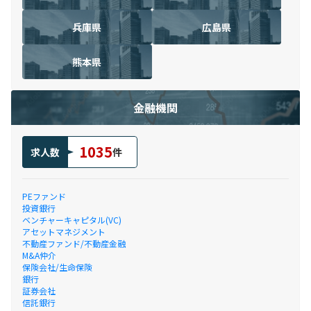
兵庫県
広島県
熊本県
金融機関
1035
求人数
件
PEファンド
投資銀行
ベンチャーキャピタル(VC)
アセットマネジメント
不動産ファンド/不動産金融
M&A仲介
保険会社/生命保険
銀行
証券会社
信託銀行