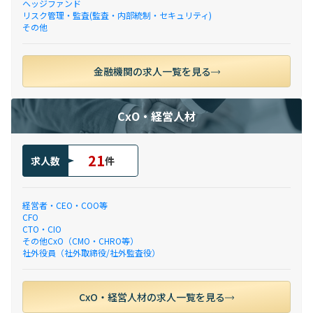
ヘッジファンド
リスク管理・監査(監査・内部統制・セキュリティ)
その他
金融機関の求人一覧を見る
CxO・経営人材
21
求人数
件
経営者・CEO・COO等
CFO
CTO・CIO
その他CxO（CMO・CHRO等）
社外役員（社外取締役/社外監査役）
CxO・経営人材の求人一覧を見る