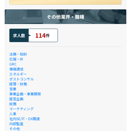
その他業界・職種
114
求人数
件
法務・知財
広報・IR
GRC
情報通信
エネルギー
ポストコンサル
経理・財務
営業
事業企画・事業開発
経営企画
総務
マーケティング
人事
社内SE/IT・DX関連
内部監査
その他