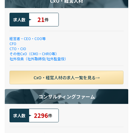
CxO・経営人材
21
求人数
件
経営者・CEO・COO等
CFO
CTO・CIO
その他CxO（CMO・CHRO等）
社外役員（社外取締役/社外監査役）
CxO・経営人材の求人一覧を見る
コンサルティングファーム
2296
求人数
件