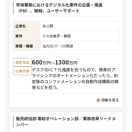
市場業務におけるデジタル化案件の企画・推進
（PM）、開発、ユーザーサポート
企業名
非公開
業界
その他業界・職種
業種・職種
社内SE/IT・DX関連
600
1300
万円〜
万円
想定年収
デスクのIＣＴ化推進を担うもので、債券のプ
仕事内容
ライシングのオートメーション化だったり、約
定後のコンファメーションの自動作成機能の開
発などを担う。
詳細を見る
販売統括部 需給オペレーション部／業務改革リードメ
ンバー