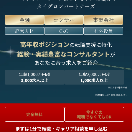
タイグロンパートナーズ
金融
コンサル
事業会社
経営人材
CxO
社外役員
高年収ポジション
の転職支援に特化
経験・実績豊富なコンサルタント
が
あなたに合う求人をご紹介
年収1,000万円超
年収2,000万円超
3,000求人以上
1,000求人以上
※2025年9月末時点
※2024年1-12月の実績に基づく
今すぐの
完全無料
転職でなくてもOK
まずは1分で転職・キャリア相談を申し込む