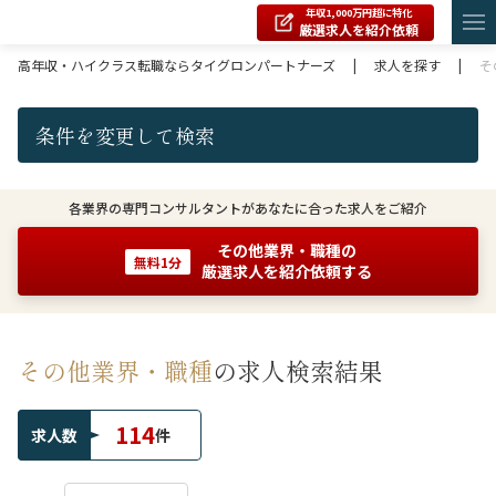
年収1,000万円超に特化
厳選求人を紹介依頼
高年収・ハイクラス転職ならタイグロンパートナーズ
|
求人を探す
|
そ
条件を変更して検索
各業界の専門コンサルタントがあなたに合った求人をご紹介
その他業界・職種の
無料1分
厳選求人を紹介依頼する
その他業界・職種
の求人検索結果
114
求人数
件