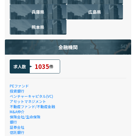
兵庫県
広島県
熊本県
金融機関
1035
求人数
件
PEファンド
投資銀行
ベンチャーキャピタル(VC)
アセットマネジメント
不動産ファンド/不動産金融
M&A仲介
保険会社/生命保険
銀行
証券会社
信託銀行