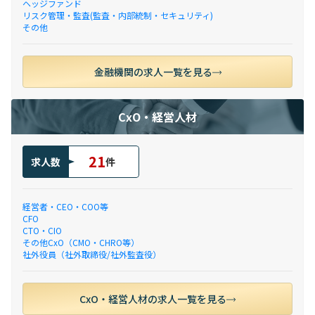
ヘッジファンド
リスク管理・監査(監査・内部統制・セキュリティ)
その他
金融機関の求人一覧を見る
CxO・経営人材
21
求人数
件
経営者・CEO・COO等
CFO
CTO・CIO
その他CxO（CMO・CHRO等）
社外役員（社外取締役/社外監査役）
CxO・経営人材の求人一覧を見る