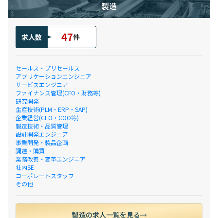
製造
47
求人数
件
セールス・プリセールス
アプリケーションエンジニア
サービスエンジニア
ファイナンス管理(CFO・財務等)
研究開発
生産技術(PLM・ERP・SAP)
企業経営(CEO・COO等)
製造技術・品質管理
設計開発エンジニア
事業開発・製品企画
調達・購買
業務改善・変革エンジニア
社内SE
コーポレートスタッフ
その他
製造の求人一覧を見る