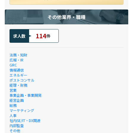
その他業界・職種
114
求人数
件
法務・知財
広報・IR
GRC
情報通信
エネルギー
ポストコンサル
経理・財務
営業
事業企画・事業開発
経営企画
総務
マーケティング
人事
社内SE/IT・DX関連
内部監査
その他