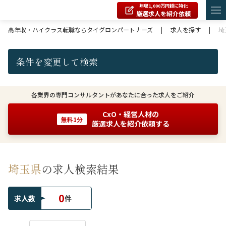
年収1,000万円超に特化
厳選求人を紹介依頼
高年収・ハイクラス転職ならタイグロンパートナーズ
|
求人を探す
|
埼
条件を変更して検索
各業界の専門コンサルタントがあなたに合った求人をご紹介
CxO・経営人材の
無料1分
厳選求人を紹介依頼する
埼玉県
の求人検索結果
0
求人数
件