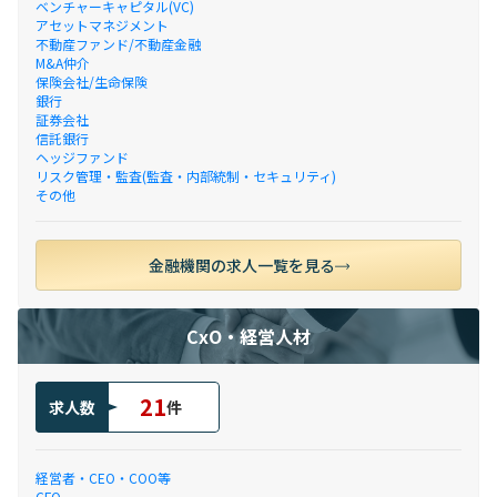
ベンチャーキャピタル(VC)
アセットマネジメント
不動産ファンド/不動産金融
M&A仲介
保険会社/生命保険
銀行
証券会社
信託銀行
ヘッジファンド
リスク管理・監査(監査・内部統制・セキュリティ)
その他
金融機関の求人一覧を見る
CxO・経営人材
21
求人数
件
経営者・CEO・COO等
CFO