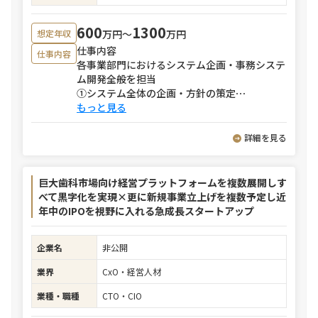
600
1300
万円〜
万円
想定年収
仕事内容
仕事内容
各事業部門におけるシステム企画・事務システ
ム開発全般を担当
①システム全体の企画・方針の策定
⋯
もっと見る
詳細を見る
巨大歯科市場向け経営プラットフォームを複数展開しす
べて黒字化を実現×更に新規事業立上げを複数予定し近
年中のIPOを視野に入れる急成長スタートアップ
企業名
非公開
業界
CxO・経営人材
業種・職種
CTO・CIO