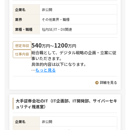
企業名
非公開
業界
その他業界・職種
業種・職種
社内SE/IT・DX関連
540
1200
万円〜
万円
想定年収
総合職として、デジタル戦略の企画・立案に従
仕事内容
事いただきます。
具体的内容は以下になります。
⋯
もっと見る
詳細を見る
大手証券会社のIT（IT企画部、IT開発部、サイバーセキ
ュリティ推進室）
企業名
非公開