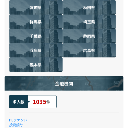
宮城県
秋田県
群馬県
埼玉県
千葉県
静岡県
兵庫県
広島県
熊本県
金融機関
1035
求人数
件
PEファンド
投資銀行