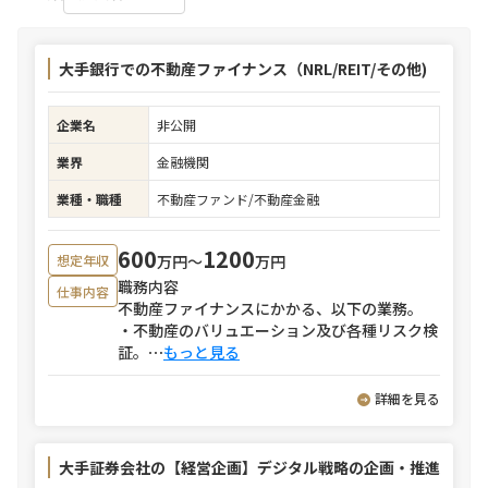
大手銀行での不動産ファイナンス（NRL/REIT/その他)
企業名
非公開
業界
金融機関
業種・職種
不動産ファンド/不動産金融
600
1200
万円〜
万円
想定年収
職務内容
仕事内容
不動産ファイナンスにかかる、以下の業務。
・不動産のバリュエーション及び各種リスク検
証。
⋯
もっと見る
詳細を見る
大手証券会社の【経営企画】デジタル戦略の企画・推進