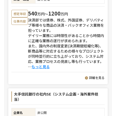
540
1200
万円〜
万円
想定年収
決済部では債券、株式、外国証券、デリバティ
仕事内容
ブ等様々な商品の決済・バックオフィス業務を
担っています。
デイリー業務には時限性があることから時間内
に正確な業務の遂行が求められます。
また、国内外の制度変更(決済期間短縮化等)、
新商品等に対応するための様々なプロジェクト
が同時並行的に立ち上がっており、システム対
応、業務プロセスの見直し等も行っています。
⋯
もっと見る
詳細を見る
大手信託銀行の社内SE（システム企画・海外案件担
当）
企業名
非公開