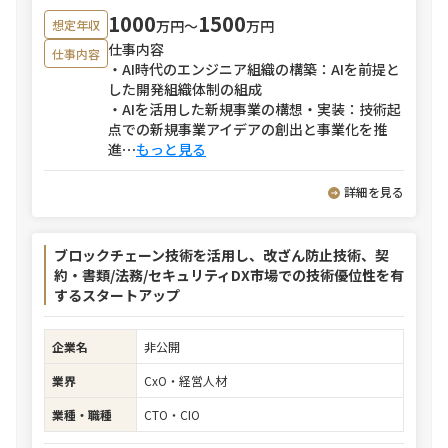
1000
1500
万円〜
万円
想定年収
仕事内容
仕事内容
・AI時代のエンジニア組織の構築：AIを前提と
した開発組織体制の組成
・AIを活用した新規事業の構想・実装：技術起
点での新規事業アイデアの創出と事業化を推
進
⋯
もっと見る
詳細を見る
ブロックチェーン技術を活用し、改ざん防止技術、契
約・書類/法務/セキュリティDX市場での技術優位性を有
するスタートアップ
企業名
非公開
業界
CxO・経営人材
業種・職種
CTO・CIO