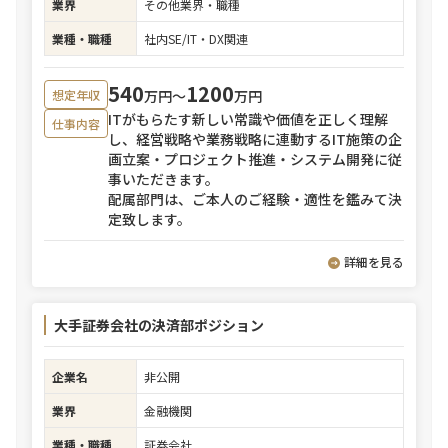
業界
その他業界・職種
業種・職種
社内SE/IT・DX関連
540
1200
万円〜
万円
想定年収
ITがもらたす新しい常識や価値を正しく理解
仕事内容
し、経営戦略や業務戦略に連動するIT施策の企
画立案・プロジェクト推進・システム開発に従
事いただきます。
配属部門は、ご本人のご経験・適性を鑑みて決
定致します。
詳細を見る
大手証券会社の決済部ポジション
企業名
非公開
業界
金融機関
業種・職種
証券会社