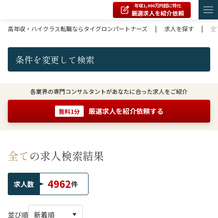
年収1,000万円超に特化
厳選求人を紹介依頼
高年収・ハイクラス転職ならタイグロンパートナーズ
|
求人を探す
|
全
条件を変更して検索
各業界の専門コンサルタントがあなたに合った求人をご紹介
厳選求人を紹介依頼する
無料1分
全て
の求人検索結果
4962
求人数
件
並び順