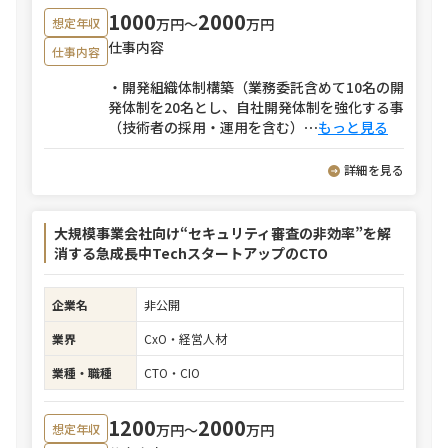
1000
2000
万円〜
万円
想定年収
仕事内容
仕事内容
・開発組織体制構築（業務委託含めて10名の開
発体制を20名とし、自社開発体制を強化する事
（技術者の採用・運用を含む）
⋯
もっと見る
詳細を見る
大規模事業会社向け“セキュリティ審査の非効率”を解
消する急成長中TechスタートアップのCTO
企業名
非公開
業界
CxO・経営人材
業種・職種
CTO・CIO
1200
2000
万円〜
万円
想定年収