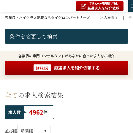
年収1,000万円超に特化
厳選求人を紹介依頼
高年収・ハイクラス転職ならタイグロンパートナーズ
|
求人を探す
|
全
条件を変更して検索
各業界の専門コンサルタントがあなたに合った求人をご紹介
厳選求人を紹介依頼する
無料1分
全て
の求人検索結果
4962
求人数
件
並び順