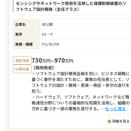
センシングやネットワーク技術を活用した保護制御装置のソ
フトウェア設計開発（主任クラス）
企業名
非公開
業界
DX・IT
業種・職種
PG/SE/PM
730
970
万円〜
万円
想定年収
【職務概要】
仕事内容
・ソフトウェア設計開発全般を担い、ビジネス戦略に
基づく要件を満たすために、業務の担当者として、ソ
フトウェアの設計・開発・実装・検証・保守の遂行を
担う。
・ハードウェア、ソフトウェア、ネットワークなど情
報通信分野についての基礎的な知識を活用し、組織の
方針に基づき一連の業務を遂行する。
⋯
もっと見る
詳細を見る