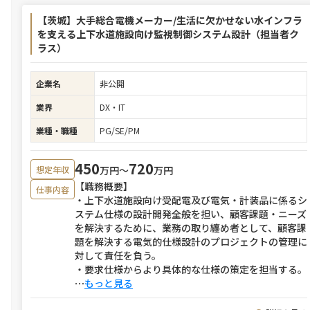
【茨城】大手総合電機メーカー/生活に欠かせない水インフラ
を支える上下水道施設向け監視制御システム設計（担当者ク
ラス）
企業名
非公開
業界
DX・IT
業種・職種
PG/SE/PM
450
720
万円〜
万円
想定年収
【職務概要】
仕事内容
・上下水道施設向け受配電及び電気・計装品に係るシ
ステム仕様の設計開発全般を担い、顧客課題・ニーズ
を解決するために、業務の取り纏め者として、顧客課
題を解決する電気的仕様設計のプロジェクトの管理に
対して責任を負う。
・要求仕様からより具体的な仕様の策定を担当する。
⋯
もっと見る