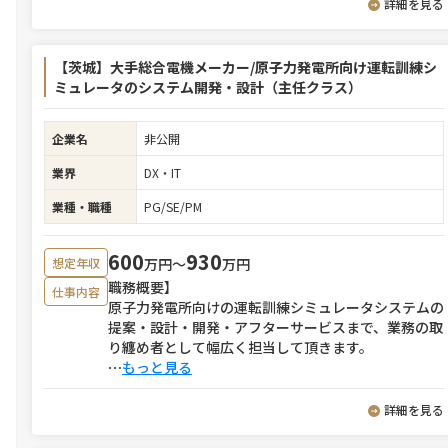
詳細を見る
【茨城】大手総合電機メーカー/原子力発電所向け運転訓練シ
ミュレータのシステム開発・設計（主任クラス）
企業名
非公開
業界
DX・IT
業種・職種
PG/SE/PM
600
930
万円〜
万円
想定年収
職務概要】
仕事内容
原子力発電所向けの運転訓練シミュレータシステムの
提案・設計・開発・アフターサービスまで、業務の取
り纏め者として幅広く担当して頂きます。
⋯
もっと見る
詳細を見る