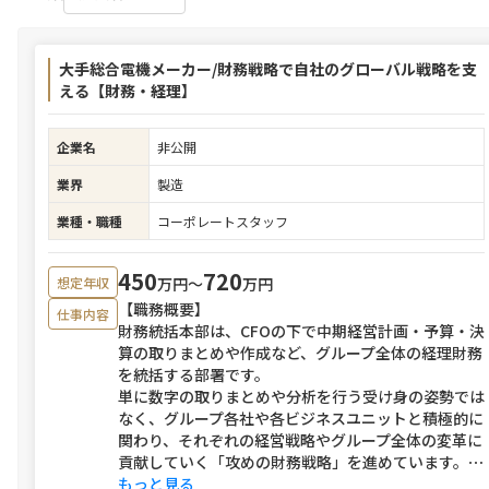
大手総合電機メーカー/財務戦略で自社のグローバル戦略を支
える【財務・経理】
企業名
非公開
業界
製造
業種・職種
コーポレートスタッフ
450
720
万円〜
万円
想定年収
【職務概要】
仕事内容
財務統括本部は、CFOの下で中期経営計画・予算・決
算の取りまとめや作成など、グループ全体の経理財務
を統括する部署です。
単に数字の取りまとめや分析を行う受け身の姿勢では
なく、グループ各社や各ビジネスユニットと積極的に
関わり、それぞれの経営戦略やグループ全体の変革に
貢献していく「攻めの財務戦略」を進めています。
⋯
もっと見る