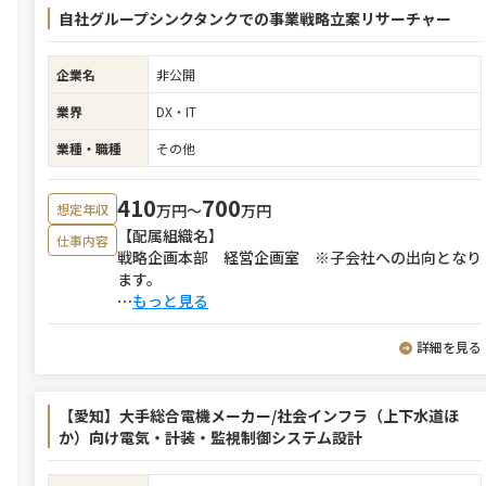
自社グループシンクタンクでの事業戦略立案リサーチャー
企業名
非公開
業界
DX・IT
業種・職種
その他
410
700
万円〜
万円
想定年収
【配属組織名】
仕事内容
戦略企画本部 経営企画室 ※子会社への出向となり
ます。
⋯
もっと見る
詳細を見る
【愛知】大手総合電機メーカー/社会インフラ（上下水道ほ
か）向け電気・計装・監視制御システム設計