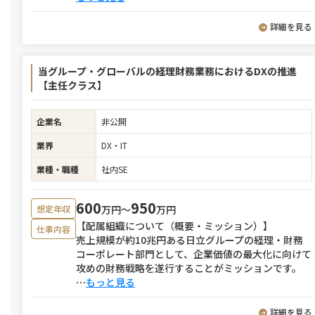
詳細を見る
当グループ・グローバルの経理財務業務におけるDXの推進
【主任クラス】
企業名
非公開
業界
DX・IT
業種・職種
社内SE
600
950
万円〜
万円
想定年収
【配属組織について（概要・ミッション）】
仕事内容
売上規模が約10兆円ある日立グループの経理・財務
コーポレート部門として、企業価値の最大化に向けて
攻めの財務戦略を遂行することがミッションです。
⋯
もっと見る
詳細を見る