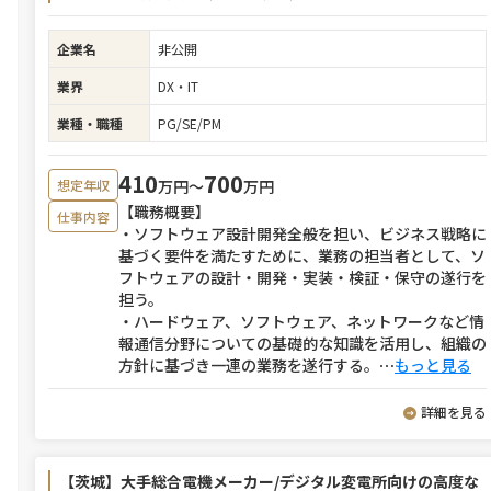
企業名
非公開
業界
DX・IT
業種・職種
PG/SE/PM
410
700
万円〜
万円
想定年収
【職務概要】
仕事内容
・ソフトウェア設計開発全般を担い、ビジネス戦略に
基づく要件を満たすために、業務の担当者として、ソ
フトウェアの設計・開発・実装・検証・保守の遂行を
担う。
・ハードウェア、ソフトウェア、ネットワークなど情
報通信分野についての基礎的な知識を活用し、組織の
方針に基づき一連の業務を遂行する。
⋯
もっと見る
詳細を見る
【茨城】大手総合電機メーカー/デジタル変電所向けの高度な