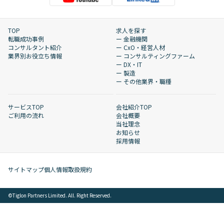
TOP
求人を探す
転職成功事例
ー 金融機関
コンサルタント紹介
ー CxO・経営人材
業界別お役立ち情報
ー コンサルティングファーム
ー DX・IT
ー 製造
ー その他業界・職種
サービスTOP
会社紹介TOP
ご利用の流れ
会社概要
当社理念
お知らせ
採用情報
サイトマップ
個人情報取扱規約
©︎Tiglon Partners Limited. All. Right Reserved.