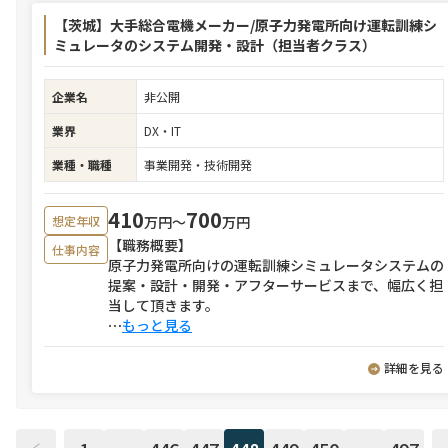
【茨城】大手総合電機メーカー/原子力発電所向け運転訓練シ
ミュレータのシステム開発・設計（担当者クラス）
企業名
非公開
業界
DX・IT
業種・職種
事業開発・技術開発
410
700
万円〜
万円
想定年収
【職務概要】
仕事内容
原子力発電所向けの運転訓練シミュレータシステムの
提案・設計・開発・アフターサービスまで、幅広く担
当して頂きます。
⋯
もっと見る
詳細を見る