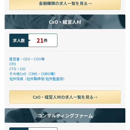
金融機関の求人一覧を見る
CxO・経営人材
21
求人数
件
経営者・CEO・COO等
CFO
CTO・CIO
その他CxO（CMO・CHRO等）
社外役員（社外取締役/社外監査役）
CxO・経営人材の求人一覧を見る
コンサルティングファーム