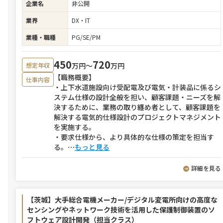
企業名
非公開
業界
DX・IT
業種・職種
PG/SE/PM
450
720
万円〜
万円
想定年収
【職務概要】
仕事内容
・上下水道施設向け受配電及び電気・計装品に係るシ
ステム仕様の設計全般を担い、顧客課題・ニーズを解
決するために、業務の取り纏め者として、顧客課題を
解決する電気的仕様設計のプロジェクトマネジメント
を実施する。
・要求仕様から、より具体的な仕様の策定を担当す
る。
⋯
もっと見る
詳細を見る
【茨城】大手総合電機メーカー/デジタル変電所向けの高度な
センシングやネットワーク技術を活用した保護制御装置のソ
フトウェア設計開発（担当クラス）