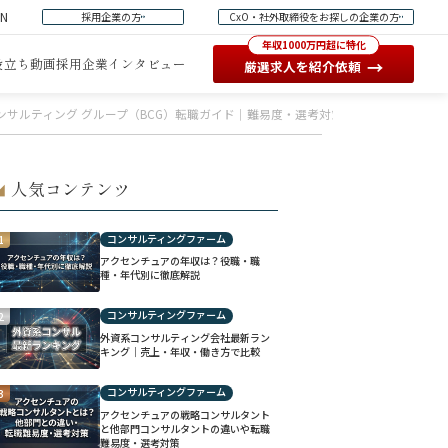
EN
採用企業の方
CxO・社外取締役をお探しの企業の方
年収1000万円超に特化
役立ち動画
採用企業インタビュー
→
厳選求人を紹介依頼
ンサルティング グループ（BCG）転職ガイド｜難易度・選考対策
人気コンテンツ
◢
コンサルティングファーム
1
アクセンチュアの年収は？役職・職
種・年代別に徹底解説
コンサルティングファーム
2
外資系コンサルティング会社最新ラン
キング｜売上・年収・働き方で比較
コンサルティングファーム
3
アクセンチュアの戦略コンサルタント
と他部門コンサルタントの違いや転職
難易度・選考対策