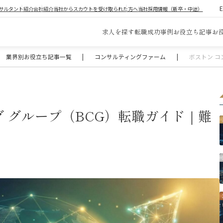
サルタント紹介
会社紹介
当社からスカウトを受け取られた方へ
当社採用情報（新卒・中途）
求人を探す
転職成功事例
お役立ち記事
お
業界別お役立ち記事一覧
|
コンサルティングファーム
|
ボストン コ
グ グループ（BCG）転職ガイド｜難