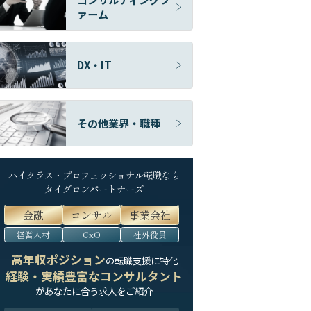
ァーム
DX・IT
その他業界・職種
ハイクラス・プロフェッショナル転職なら
タイグロンパートナーズ
金融
コンサル
事業会社
経営人材
CxO
社外役員
高年収ポジション
の転職支援に特化
経験・実績豊富なコンサルタント
が
あなたに合う求人をご紹介