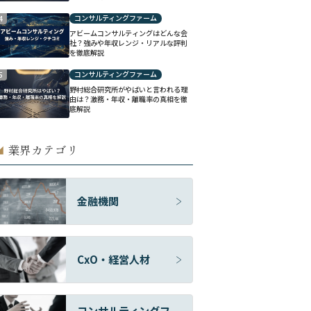
コンサルティングファーム
4
アビームコンサルティングはどんな会
社？強みや年収レンジ・リアルな評判
を徹底解説
コンサルティングファーム
5
野村総合研究所がやばいと言われる理
由は？激務・年収・離職率の真相を徹
底解説
業界カテゴリ
◢
金融機関
CxO・経営人材
コンサルティングフ