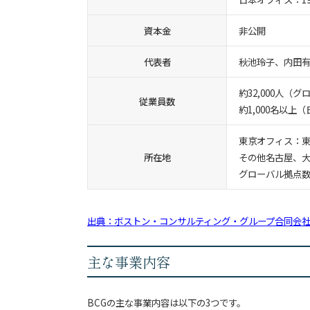
資本金
非公開
代表者
秋池玲子、内田
約32,000人（
従業員数
約1,000名以上
東京オフィス：東
所在地
その他名古屋、
グローバル拠点数
出典：ボストン・コンサルティング・グループ合同会
主な事業内容
BCGの主な事業内容は以下の3つです。