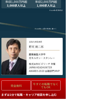
年収1,000万円超
年収2,000万円超
3,000求人以上
1,000求人以上
※2025年9月末時点
※2024年1-12月の実績に基づく
当社代表取締役
野尻 剛二郎
慶應義塾大学卒
元モルガン・スタンレー
株式会社ビズリーチ 主催
JAPAN HEADHUNTER
AWARDS 2020 金融部門 MVP
今すぐの
転職でなく
完全無料
てもOK
まずは1分で転職・キャリア相談を申し込む