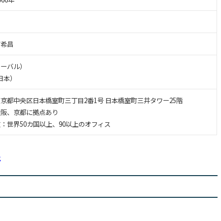
有希昌
グローバル）
（日本）
京都中央区日本橋室町三丁目2番1号 日本橋室町三井タワー25階
大阪、京都に拠点あり
：世界50カ国以上、90以上のオフィス
社