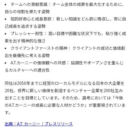
チームへの貢献意識： チーム全体の成果を最大化するために、
自らの役割を果たす姿勢
知的好奇心と成長意欲： 新しい知識をどん欲に吸収し、常に自
己成長を追求する姿勢
プレッシャー耐性： 高い目標や困難な状況下でも、粘り強く成
果を出す精神的な強さ
クライアントファーストの精神： クライアントの成功と価値創
出を最優先に考える姿勢
A.T.カーニーの価値観への共感： 協調性やオープンさを重んじ
るカルチャーへの適合性
同社は2050年までに経営のローカルモデルになる日本の大企業を
20社、世界に新しい価値を創造するベンチャー企業を200社生み
出すことを目標としています。そのため、選考においては「今後
のA.T.カーニーの成長に必要な人材かどうか」が重要視されていま
す。
出典：A.T. カーニー｜プレスリリース