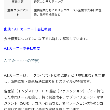
事業内容
経営コンサルティング
主要クライアン
主要産業分野におけるグローバル企業や大手日本企
ト
業、政府系機関など
出典：A.T. カーニー｜会社概要
会社概要については、以下でも詳しく解説しています。
A.T.カーニーの会社概要
A.T.カーニーの特徴
A.T.カーニーは、「クライアントとの協働」と「現場主義」を重視
し、戦略立案・課題解決に取り組むスタイルが特徴です。
各産業（インダストリー）や機能（ファンクション）ごとに特化
した専門チームを擁し、特に調達改革、サプライチェーン・マネ
ジメント（SCM）、コスト削減など、オペレーション改革の分野
において高い専門性と豊富な実績を有しています。