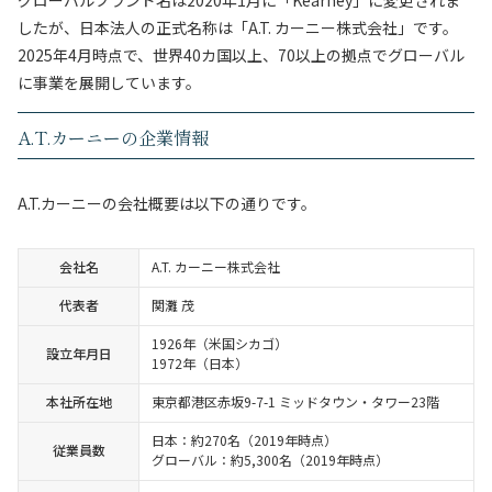
グローバルブランド名は2020年1月に「Kearney」に変更されま
したが、日本法人の正式名称は「A.T. カーニー株式会社」です。
2025年4月時点で、世界40カ国以上、70以上の拠点でグローバル
に事業を展開しています。
A.T.カーニーの企業情報
A.T.カーニーの会社概要は以下の通りです。
会社名
A.T. カーニー株式会社
代表者
関灘 茂
1926年（米国シカゴ）
設立年月日
1972年（日本）
本社所在地
東京都港区赤坂9-7-1 ミッドタウン・タワー23階
日本：約270名（2019年時点）
従業員数
グローバル：約5,300名（2019年時点）