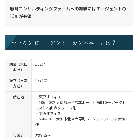
戦略コンサルティングファームへの転職にはエージェントの
活用が必須
マッキンゼー・アンド・カンパニーとは？
創業（米国
1926年
本社）
設立（日本
1971年
支社）
所在地
・東京オフィス
〒106-0032 東京都港区六本木一丁目9番10号 アークヒ
ルズ仙石山森タワー32階
・関西オフィス
〒530-0011 大阪市北区大深町3-1 グランフロント大阪 B
棟
代表者
岩谷 直幸