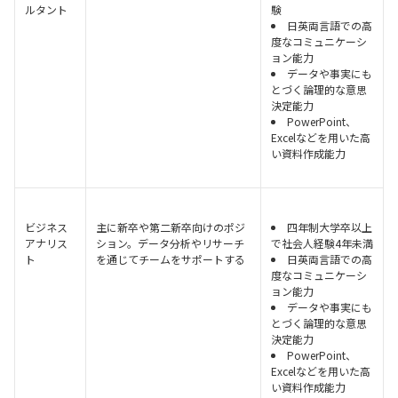
ルタント
験
日英両言語での高
度なコミュニケーシ
ョン能力
データや事実にも
とづく論理的な意思
決定能力
PowerPoint、
Excelなどを用いた高
い資料作成能力
ビジネス
主に新卒や第二新卒向けのポジ
四年制大学卒以上
アナリス
ション。データ分析やリサーチ
で社会人経験4年未満
ト
を通じてチームをサポートする
日英両言語での高
度なコミュニケーシ
ョン能力
データや事実にも
とづく論理的な意思
決定能力
PowerPoint、
Excelなどを用いた高
い資料作成能力