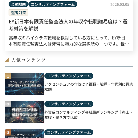
金融機関
コンサルティングファーム
2026.03.05
選考対策
EY新日本有限責任監査法人の年収や転職難易度は？選
考対策を解説
高年収のハイクラス転職を検討している方にとって、EY新日
本有限責任監査法人は非常に魅力的な選択肢の一つです。世界
的なネットワークを有するEYのメンバーファームとして、国
内で幅広い監査・保証業務を提供する同社は、高い専門性 […]
人気コンテンツ
◢
コンサルティングファーム
1
アクセンチュアの年収は？役職・職種・年代別に徹底
解説
コンサルティングファーム
2
外資系コンサルティング会社最新ランキング｜売上・
年収・働き方で比較
コンサルティングファーム
3