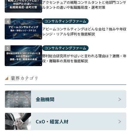
アクセンチュアの戦略コンサルタントと他部門コンサ
ルタントの違いや転職難易度・選考対策
コンサルティングファーム
4
アビームコンサルティングはどんな会社？強みや年収
レンジ・リアルな評判を徹底解説
コンサルティングファーム
5
野村総合研究所がやばいと言われる理由は？激務・年
収・離職率の真相を徹底解説
業界カテゴリ
◢
金融機関
CxO・経営人材