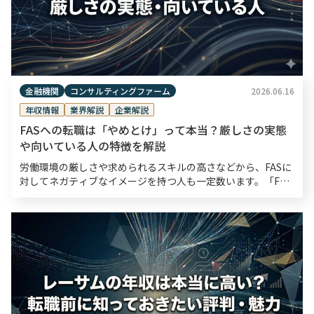
金融機関
コンサルティングファーム
2026.06.16
年収情報
業界解説
企業解説
FASへの転職は「やめとけ」って本当？厳しさの実態
や向いている人の特徴を解説
労働環境の厳しさや求められるスキルの高さなどから、FASに
対してネガティブなイメージを持つ人も一定数います。「FAS
への転職はやめとけ」という声を耳にし、転職を迷っている方
もいるのではないでしょうか。しかし、企業の経営判 […]