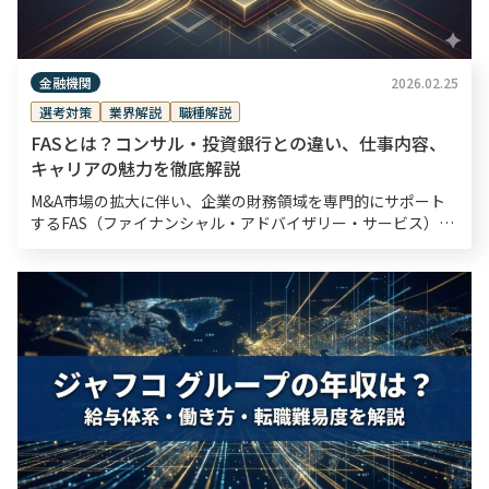
金融機関
2026.02.25
選考対策
業界解説
職種解説
FASとは？コンサル・投資銀行との違い、仕事内容、
キャリアの魅力を徹底解説
M&A市場の拡大に伴い、企業の財務領域を専門的にサポート
するFAS（ファイナンシャル・アドバイザリー・サービス）へ
の注目が高まっています。企業の成長戦略や事業再生に不可欠
な存在となりつつある一方で、「具体的にどの […]