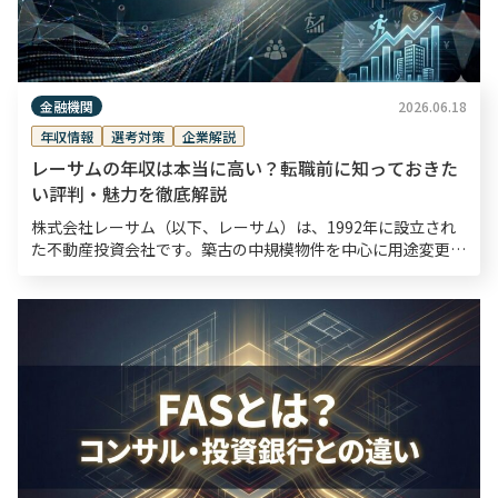
金融機関
2026.06.18
年収情報
選考対策
企業解説
レーサムの年収は本当に高い？転職前に知っておきた
い評判・魅力を徹底解説
株式会社レーサム（以下、レーサム）は、1992年に設立され
た不動産投資会社です。築古の中規模物件を中心に用途変更や
大規模改修を通じて資産価値を引き出す「不動産を変えるチカ
ラ」を強みとしています。 ヒューリック株式会社によ […]