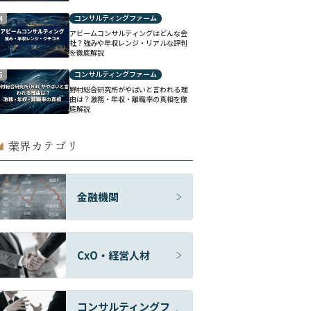
コンサルティングファーム
4
アビームコンサルティングはどんな会
社？強みや年収レンジ・リアルな評判
を徹底解説
コンサルティングファーム
5
野村総合研究所がやばいと言われる理
由は？激務・年収・離職率の真相を徹
底解説
業界カテゴリ
◢
金融機関
CxO・経営人材
コンサルティングフ