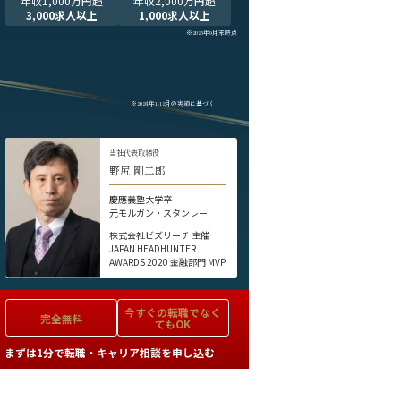
年収1,000万円超
年収2,000万円超
3,000求人以上
1,000求人以上
※2025年9月末時点
※2024年1-12月の実績に基づく
当社代表取締役
野尻 剛二郎
慶應義塾大学卒
元モルガン・スタンレー
株式会社ビズリーチ 主催
JAPAN HEADHUNTER
AWARDS 2020 金融部門 MVP
今すぐの
転職でなく
完全無料
てもOK
まずは1分で転職・キャリア相談を申し込む