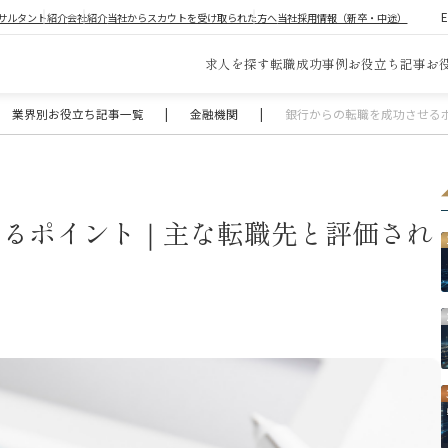
サルタント紹介
会社紹介
当社からスカウトを受け取られた方へ
当社採用情報（新卒・中途）
求人を探す
転職成功事例
お役立ち記事
お
業界別お役立ち記事一覧
|
金融機関
|
銀行からの転職を成功させる
せるポイント｜主な転職先と評価され