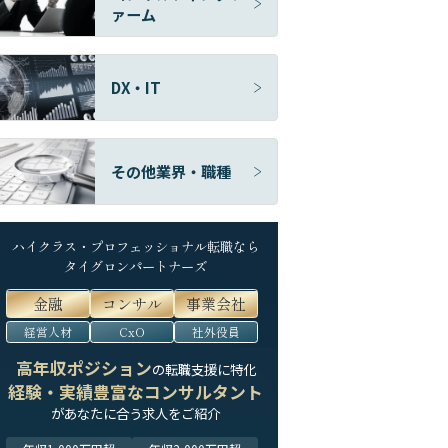
ァーム
DX・IT
その他業界・職種
ハイクラス・プロフェッショナル転職なら
タイグロンパートナーズ
金融
コンサル
事業会社
経営人材
CxO
社外役員
高年収ポジション
の転職支援に特化
経験・実績豊富なコンサルタント
が
あなたに合う求人をご紹介