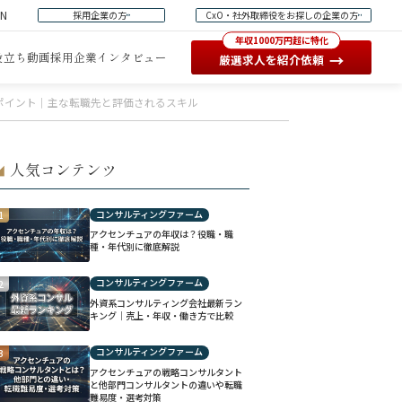
EN
採用企業の方
CxO・社外取締役をお探しの企業の方
年収1000万円超に特化
役立ち動画
採用企業インタビュー
→
厳選求人を紹介依頼
ポイント｜主な転職先と評価されるスキル
人気コンテンツ
◢
コンサルティングファーム
1
アクセンチュアの年収は？役職・職
種・年代別に徹底解説
コンサルティングファーム
2
外資系コンサルティング会社最新ラン
キング｜売上・年収・働き方で比較
コンサルティングファーム
3
アクセンチュアの戦略コンサルタント
と他部門コンサルタントの違いや転職
難易度・選考対策