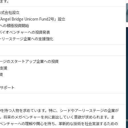
れます。
dge株式会社設立
ngel Bridge Unicorn Fund2号」設立
企業への積極投資開始
学発バイオベンチャーへの投資発表
びアーリーステージ企業への支援強化
ージのスタートアップ企業への投資
支援
資
サポート
起業家精神を持つ人物を求めています。特に、シードやアーリーステージの企業が
、将来のメガベンチャーを共に創出していく意欲が求められます。ま
ベンチャーへの理解や関心を持ち、革新的な技術を社会実装するための