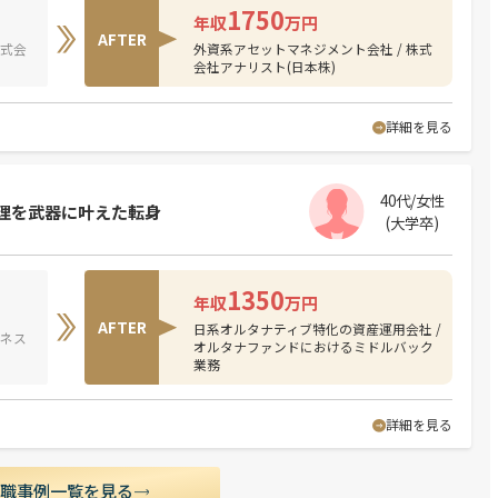
1750
年収
万円
AFTER
株式会
外資系アセットマネジメント会社 / 株式
会社アナリスト(日本株)
詳細を見る
40代/女性
理を武器に叶えた転身
(大学卒)
1350
年収
万円
AFTER
日系オルタナティブ特化の資産運用会社 /
ジネス
オルタナファンドにおけるミドルバック
業務
詳細を見る
転職事例一覧を見る