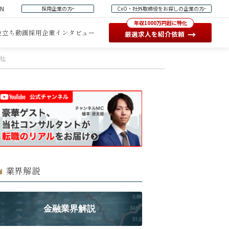
EN
採用企業の方
CxO・社外取締役をお探しの企業の方
年収1000万円超に特化
役立ち動画
採用企業インタビュー
→
厳選求人を紹介依頼
式会社
業界解説
金融業界解説