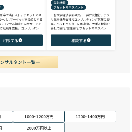
金融機関
ド
アセットマネジメント
、新卒で当社入社。アセットマネ
上智大学経済学部卒業。三井住友銀行、アク
ローバルマーケッツを始めとする
サ生命保険会社でコンサルティング営業に従
よびコンサル領域の人材サーチを
事。ヘッドハンターに転身後、大手人材紹介
ご転職を支援。 コンサルタント
会社で銀行/信託銀行/アセットマネジメント
ファンド/投資銀行/不動産金融領
領域を担当し全社表彰歴あり。リテール部門
、異業種からの転身を目指す未経
の営業職・企画職から運用部門の専門職まで
相談する
相談する
テンシャル層やさらなるキャリア
豊富な転職支援実績。日系/外資系、経験者/
ミドル～ハイクラス層をご支援。
未経験者を問わず幅広いポジションでご支援
可能。
コンサルタント一覧
円
1000~1200万円
1200~1400万円
円
2000万円以上