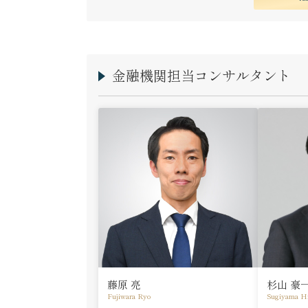
金融機関担当コンサルタント
藤原 亮
杉山 豪
Fujiwara Ryo
Sugiyama H