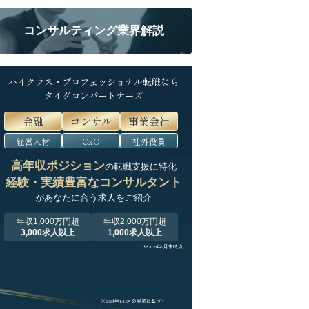
コンサルティング業界解説
ハイクラス・プロフェッショナル転職なら
タイグロンパートナーズ
金融
コンサル
事業会社
経営人材
CxO
社外役員
高年収ポジション
の転職支援に特化
経験・実績豊富なコンサルタント
が
あなたに合う求人をご紹介
年収1,000万円超
年収2,000万円超
3,000求人以上
1,000求人以上
※2025年9月末時点
※2024年1-12月の実績に基づく