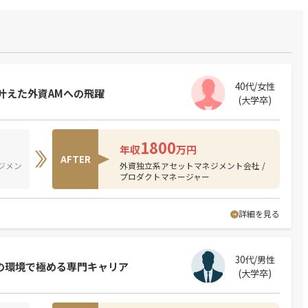
40代/女性
叶えた外資AMへの飛躍
(大学卒)
1800
年収
万円
AFTER
ジメン
外資独立系アセットマネジメント会社 /
プロダクトマネージャー
詳細を見る
30代/男性
鋭の環境で極める専門キャリア
(大学卒)