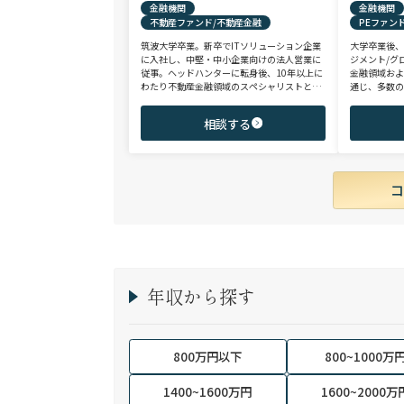
金融機関
金融機関
不動産ファンド/不動産金融
PEファン
筑波大学卒業。新卒でITソリューション企業
大学卒業後
に入社し、中堅・中小企業向けの法人営業に
ジメント/グ
従事。ヘッドハンターに転身後、10年以上に
金融領域お
わたり不動産金融領域のスペシャリストとし
通じ、多数の
て、アクイジション/アセットマネジメント/
として、PE
財務/経理/IRなど、フロントからミドル・バ
域を中心に
相談する
ックまで、幅広いポジションで100名以上の
験のハイポ
ご支援実績を誇る。また、首都圏に加え、関
ップを狙う
西・九州・北海道を始めとする地方都市を拠
点とする企業から外資系まで、100社を超え
るクライアント企業様とのリレーションを保
持。業界に精通した深い知見と広範なネット
ワークを活かし、候補者様の可能性を最大限
に引き出すマッチングをご支援可能。
年収から探す
800万円以下
800~1000万
1400~1600万円
1600~2000万