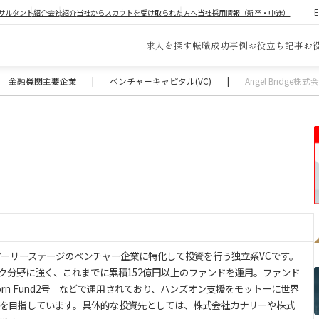
サルタント紹介
会社紹介
当社からスカウトを受け取られた方へ
当社採用情報（新卒・中途）
求人を探す
転職成功事例
お役立ち記事
お
金融機関主要企業
|
ベンチャーキャピタル(VC)
|
Angel Bridge株
シードやアーリーステージのベンチャー企業に特化して投資を行う独立系VCです。
ク分野に強く、これまでに累積152億円以上のファンドを運用。ファンド
 Unicorn Fund2号」などで運用されており、ハンズオン支援をモットーに世界
を目指しています。具体的な投資先としては、株式会社カナリーや株式