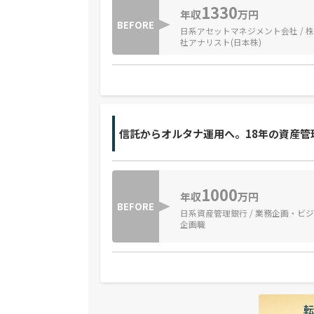
1330
年収
万円
BEFORE
日系アセットマネジメント会社 / 
社アナリスト(日本株)
信託からオルタナ運用へ。18年の資産管
1000
年収
万円
BEFORE
日系資産管理銀行 / 業務企画・ビ
企画職