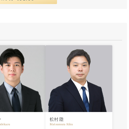
一
松村 陸
idekazu
Matsumura Riku