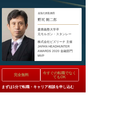
当社代表取締役
野尻 剛二郎
慶應義塾大学卒
元モルガン・スタンレー
株式会社ビズリーチ 主催
JAPAN HEADHUNTER
AWARDS 2020 金融部門
MVP
今すぐの
転職でなく
完全無料
てもOK
まずは1分で転職・キャリア相談を申し込む