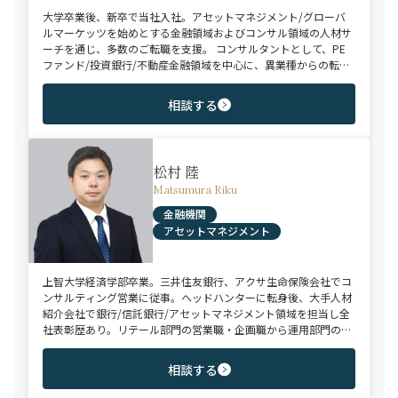
大学卒業後、新卒で当社入社。アセットマネジメント/グローバ
ルマーケッツを始めとする金融領域およびコンサル領域の人材サ
ーチを通じ、多数のご転職を支援。 コンサルタントとして、PE
ファンド/投資銀行/不動産金融領域を中心に、異業種からの転身
を目指す未経験のハイポテンシャル層やさらなるキャリアップを
狙うミドル～ハイクラス層をご支援。
相談する
松村 陸
Matsumura Riku
金融機関
アセットマネジメント
上智大学経済学部卒業。三井住友銀行、アクサ生命保険会社でコ
ンサルティング営業に従事。ヘッドハンターに転身後、大手人材
紹介会社で銀行/信託銀行/アセットマネジメント領域を担当し全
社表彰歴あり。リテール部門の営業職・企画職から運用部門の専
門職まで豊富な転職支援実績。日系/外資系、経験者/未経験者を
問わず幅広いポジションでご支援可能。
相談する