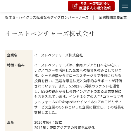
年収1,000万円超に特化
厳選求人を紹介依頼
高年収・ハイクラス転職ならタイグロンパートナーズ
|
金融機関主要企業
イーストベンチャーズ株式会社
イーストベンチャーズ株式会社
企業名
イーストベンチャーズは、東南アジアと日本を中心に、
特徴・強み
テクノロジーを活用した企業への投資を強みとしていま
す。シード段階からグロースステージまで多岐にわたる
投資を行い、迅速な意思決定と効率的なサポートが評価
されています。また、5.5億ドル規模のファンドを運営
し、ESGの観点から社会的インパクトのある企業支援に
も力を入れています。インドネシアの大手Eコマースプラ
ットフォームのTokopediaやインドネシアのモビリティ
サービス企業のGojekといった企業に投資し、その成長を
支援しました。
2010年6月：設立
沿革
2012年：東南アジアでの投資を本格化