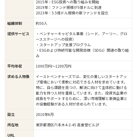
2015年：ESG投資への取り組みを開始
2019年：ファンド規模が5億ドルに到達
2023年：5.5億ドル規模の新ファンドを設立
約50人
組織体制
・ベンチャーキャピタル事業（シード、アーリー、グロ
提供サービス
ースステージへの投資）
・スタートアップ支援プログラム
・ESGおよび持続可能な開発目標（SDGs）関連の取り組
み
1000万円～1200万円
平均年収
イーストベンチャーズでは、変化の激しいスタートアッ
求める人物像
プ環境において柔軟に対応できる人材を求めています。
特に、自ら課題を見つけ、解決に向けて主体的に動ける
能力を持つ人材を重視しています。また、投資先企業の
成長をサポートするために、深い市場理解と新興企業と
の協働経験がある人材が求められています。
2010年6月
設立
東京都港区六本木4-2-45 高會堂ビル2F
所在地
URL