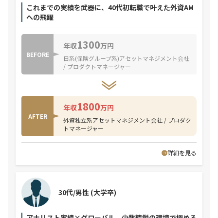
これまでの実績を武器に、40代初転職で叶えた外資AM
への飛躍
1300
年収
万円
BEFORE
日系(保険グループ系)アセットマネジメント会社
/ プロダクトマネージャー
1800
年収
万円
AFTER
外資独立系アセットマネジメント会社 / プロダク
トマネージャー
詳細を見る
30代/男性
(大学卒)
アナリスト実績×グローバル – 少数精鋭の環境で極める