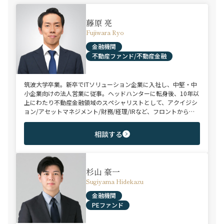
藤原 亮
Fujiwara Ryo
金融機関
不動産ファンド/不動産金融
筑波大学卒業。新卒でITソリューション企業に入社し、中堅・中
小企業向けの法人営業に従事。ヘッドハンターに転身後、10年以
上にわたり不動産金融領域のスペシャリストとして、アクイジシ
ョン/アセットマネジメント/財務/経理/IRなど、フロントからミ
ドル・バックまで、幅広いポジションで100名以上のご支援実績
を誇る。また、首都圏に加え、関西・九州・北海道を始めとする
相談する
地方都市を拠点とする企業から外資系まで、100社を超えるクラ
イアント企業様とのリレーションを保持。業界に精通した深い知
見と広範なネットワークを活かし、候補者様の可能性を最大限に
引き出すマッチングをご支援可能。
杉山 豪一
Sugiyama Hidekazu
金融機関
PEファンド