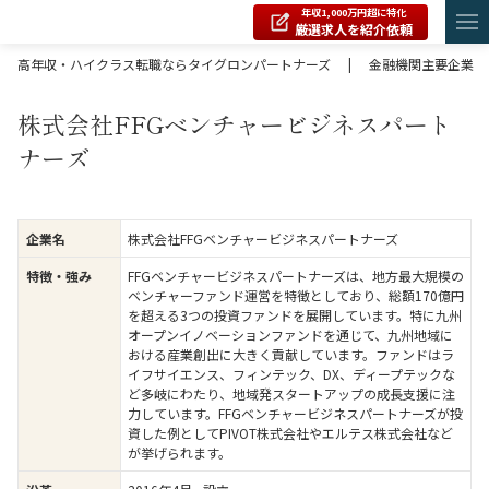
年収1,000万円超に特化
厳選求人を紹介依頼
高年収・ハイクラス転職ならタイグロンパートナーズ
|
金融機関主要企業
株式会社FFGベンチャービジネスパート
ナーズ
株式会社FFGベンチャービジネスパートナーズ
企業名
FFGベンチャービジネスパートナーズは、地方最大規模の
特徴・強み
ベンチャーファンド運営を特徴としており、総額170億円
を超える3つの投資ファンドを展開しています。特に九州
オープンイノベーションファンドを通じて、九州地域に
おける産業創出に大きく貢献しています。ファンドはラ
イフサイエンス、フィンテック、DX、ディープテックな
ど多岐にわたり、地域発スタートアップの成長支援に注
力しています。FFGベンチャービジネスパートナーズが投
資した例としてPIVOT株式会社やエルテス株式会社など
が挙げられます。