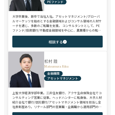
PEファンド
大学卒業後、新卒で当社入社。アセットマネジメント/グローバ
ルマーケッツを始めとする金融領域およびコンサル領域の人材サ
ーチを通じ、多数のご転職を支援。 コンサルタントとして、PE
ファンド/投資銀行/不動産金融領域を中心に、異業種からの転身
を目指す未経験のハイポテンシャル層やさらなるキャリアップを
狙うミドル～ハイクラス層をご支援。
相談する
松村 陸
Matsumura Riku
金融機関
アセットマネジメント
上智大学経済学部卒業。三井住友銀行、アクサ生命保険会社でコ
ンサルティング営業に従事。ヘッドハンターに転身後、大手人材
紹介会社で銀行/信託銀行/アセットマネジメント領域を担当し全
社表彰歴あり。リテール部門の営業職・企画職から運用部門の専
門職まで豊富な転職支援実績。日系/外資系、経験者/未経験者を