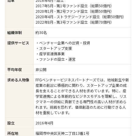
2016年4月 - 設立
沿革
2017年5月 - 第1号ファンド設立（総額50億円）
2020年1月 - 第2号ファンド設立（総額50億円）
2020年4月 - ストラテジーファンド設立（総額50億円）
2022年8月 - 第3号ファンド設立（総額70億円）
約30名
組織体制
・ベンチャー企業への出資・投資
提供サービス
・スタートアップ支援
・産学官連携事業
・ファンドの設立・運営
非公開
平均年収
FFGベンチャービジネスパートナーズでは、地域創生や新
求める人物像
産業の創出に積極的に関わり、スタートアップ企業の成
長を支えることができる人材を求めています。特に、産
学官連携による革新的なビジネスモデルを理解し、リス
クマネーの供給に貢献できる専門性の高い人材が求めら
れます。挑戦を恐れず、価値創造のために行動できる人
材を重視しています。
2016年4月
設立
福岡市中央区天神二丁目13番1号
所在地