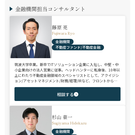
金融機関担当コンサルタント
藤原 亮
Fujiwara Ryo
金融機関
不動産ファンド/不動産金融
筑波大学卒業。新卒でITソリューション企業に入社し、中堅・中
小企業向けの法人営業に従事。ヘッドハンターに転身後、10年以
上にわたり不動産金融領域のスペシャリストとして、アクイジシ
ョン/アセットマネジメント/財務/経理/IRなど、フロントからミ
ドル・バックまで、幅広いポジションで100名以上のご支援実績
を誇る。また、首都圏に加え、関西・九州・北海道を始めとする
相談する
地方都市を拠点とする企業から外資系まで、100社を超えるクラ
イアント企業様とのリレーションを保持。業界に精通した深い知
見と広範なネットワークを活かし、候補者様の可能性を最大限に
引き出すマッチングをご支援可能。
杉山 豪一
Sugiyama Hidekazu
金融機関