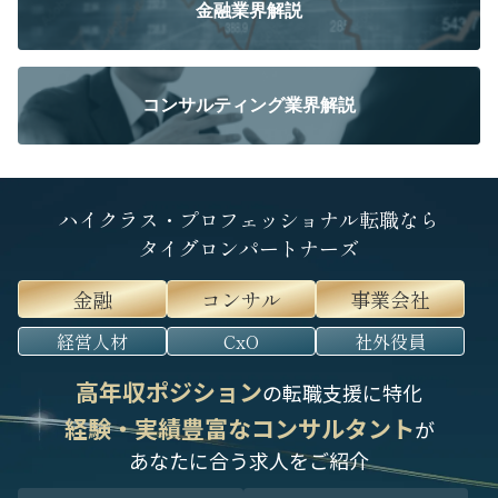
金融業界解説
コンサルティング業界解説
ハイクラス・プロフェッショナル転職なら
タイグロンパートナーズ
金融
コンサル
事業会社
経営人材
CxO
社外役員
高年収ポジション
の転職支援に特化
経験・実績豊富なコンサルタント
が
あなたに合う求人をご紹介