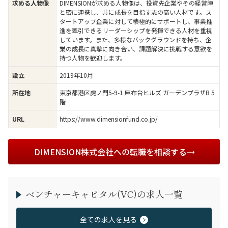
DIMENSIONが求める人物像は、投資先企業やその経営陣
求める人物像
と密に連携し、共に成長を目指す志の高い人材です。ス
タートアップ企業に対して積極的にサポートし、事業推
進を牽引できるリーダーシップを発揮できる人材を重視
しています。また、多様なバックグラウンドを持ち、企
業の成長に真摯に向き合い、課題解決に挑戦する意欲を
持つ人物を歓迎します。
2019年10月
設立
東京都港区虎ノ門5-9-1 麻布台ヒルズ ガーデンプラザB 5
所在地
階
https://www.dimensionfund.co.jp/
URL
DIMENSION株式会社への転職を相談する
ベンチャーキャピタル(VC)の求人一覧
全ての求人を見る