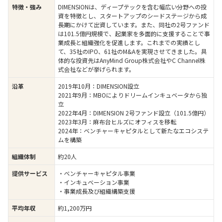
DIMENSIONは、ディープテックを含む幅広い分野への投
特徴・強み
資を特徴とし、スタートアップのシードステージから成
長期にかけて出資しています。また、同社の2号ファンド
は101.5億円規模で、起業家を多面的に支援することで事
業成長と組織強化を促進します。これまでの実績とし
て、35社のIPO、61社のM&Aを実現させてきました。具
体的な投資先はAnyMind Group株式会社やC Channel株
式会社などが挙げられます。
2019年10月：DIMENSION設立
沿革
2021年9月：MBOによりドリームインキュベータから独
立
2022年4月：DIMENSION 2号ファンド設立（101.5億円）
2023年3月：麻布台ヒルズにオフィスを移転
2024年：ベンチャーキャピタルとして新たなエコシステ
ムを構築
約20人
組織体制
・ベンチャーキャピタル事業
提供サービス
・インキュベーション事業
・事業成長及び組織構築支援
約1,200万円
平均年収