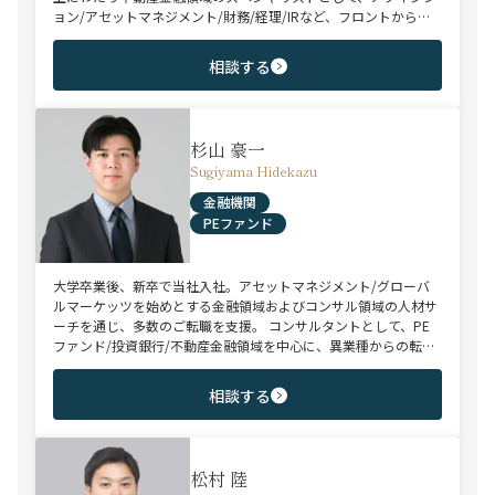
ョン/アセットマネジメント/財務/経理/IRなど、フロントからミ
ドル・バックまで、幅広いポジションで100名以上のご支援実績
を誇る。また、首都圏に加え、関西・九州・北海道を始めとする
相談する
地方都市を拠点とする企業から外資系まで、100社を超えるクラ
イアント企業様とのリレーションを保持。業界に精通した深い知
見と広範なネットワークを活かし、候補者様の可能性を最大限に
引き出すマッチングをご支援可能。
杉山 豪一
Sugiyama Hidekazu
金融機関
PEファンド
大学卒業後、新卒で当社入社。アセットマネジメント/グローバ
ルマーケッツを始めとする金融領域およびコンサル領域の人材サ
ーチを通じ、多数のご転職を支援。 コンサルタントとして、PE
ファンド/投資銀行/不動産金融領域を中心に、異業種からの転身
を目指す未経験のハイポテンシャル層やさらなるキャリアップを
狙うミドル～ハイクラス層をご支援。
相談する
松村 陸