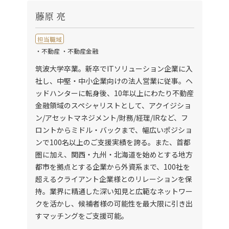
藤原 亮
担当職域
・不動産 ・不動産金融
筑波大学卒業。新卒でITソリューション企業に入
社し、中堅・中小企業向けの法人営業に従事。ヘ
ッドハンターに転身後、10年以上にわたり不動産
金融領域のスペシャリストとして、アクイジショ
ン/アセットマネジメント/財務/経理/IRなど、フ
ロントからミドル・バックまで、幅広いポジショ
ンで100名以上のご支援実績を誇る。また、首都
圏に加え、関西・九州・北海道を始めとする地方
都市を拠点とする企業から外資系まで、100社を
超えるクライアント企業様とのリレーションを保
持。業界に精通した深い知見と広範なネットワー
クを活かし、候補者様の可能性を最大限に引き出
すマッチングをご支援可能。