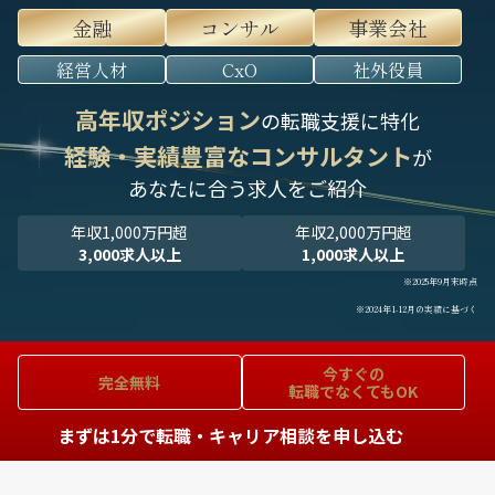
金融
コンサル
事業会社
経営人材
CxO
社外役員
高年収ポジション
の転職支援に特化
経験・実績豊富なコンサルタント
が
あなたに合う求人をご紹介
年収1,000万円超
年収2,000万円超
3,000求人以上
1,000求人以上
※2025年9月末時点
※2024年1-12月の実績に基づく
今すぐの
完全無料
転職でなくてもOK
まずは1分で転職・キャリア相談を申し込む