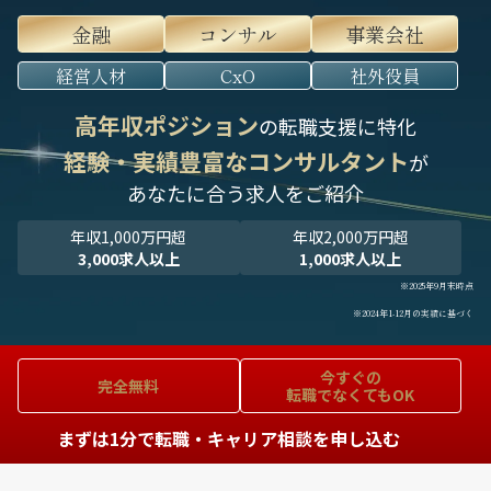
金融
コンサル
事業会社
経営人材
CxO
社外役員
高年収ポジション
の転職支援に特化
経験・実績豊富なコンサルタント
が
あなたに合う求人をご紹介
年収1,000万円超
年収2,000万円超
3,000求人以上
1,000求人以上
※2025年9月末時点
※2024年1-12月の実績に基づく
今すぐの
完全無料
転職でなくてもOK
まずは1分で転職・キャリア相談を申し込む