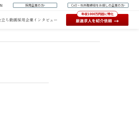
EN
採用企業の方
CxO・社外取締役をお探しの企業の方
年収1000万円超に特化
役立ち動画
採用企業インタビュー
→
厳選求人を紹介依頼