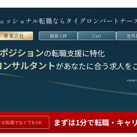
ェッショナル転職なら
タイグロンパートナー
事業会社
経営人材
CxO
社外
ポジション
の転職支援に特化
コンサルタント
が
あなたに合う求人を
※2024年
まずは1分で転職・キャ
ぐの
転職でなくてもOK