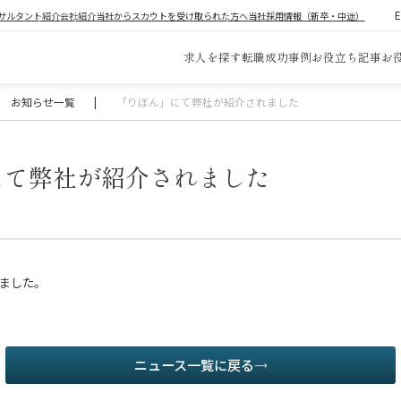
サルタント紹介
会社紹介
当社からスカウトを受け取られた方へ
当社採用情報（新卒・中途）
求人を探す
転職成功事例
お役立ち記事
お
お知らせ一覧
|
「りぼん」にて弊社が紹介されました
にて弊社が紹介されました
ました。
ニュース一覧に戻る