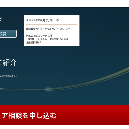
ズ
野尻 剛二郎
当社代表取締役
慶應義塾大学卒／元モルガン・スタンレー
役員
株式会社ビズリーチ 主催
JAPAN HEADHUNTER AWARDS 2020
金融部門 MVP
ご紹介
1-12月の実績に基づく
リア相談を申し込む