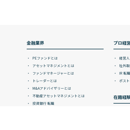
金融業界
プロ経
PEファンドとは
経営人
アセットマネジメントとは
社外取
ファンドマネージャーとは
IR 転
トレーダーとは
ポスト
M&Aアドバイザリーとは
不動産アセットマネジメントとは
在籍経
投資銀行 転職
ヘッジファンド 転職
ゴール
FAS 転職
モルガ
不動産金融 転職
バーク