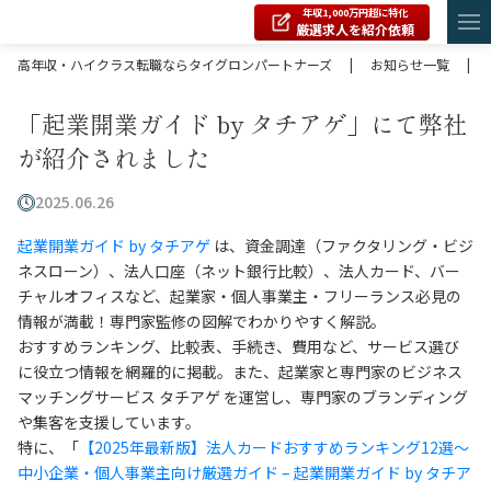
年収1,000万円超に特化
厳選求人を紹介依頼
高年収・ハイクラス転職ならタイグロンパートナーズ
|
お知らせ一覧
|
「起業開業ガイド by タチアゲ」にて弊社
が紹介されました
2025.06.26
起業開業ガイド by タチアゲ
は、資金調達（ファクタリング・ビジ
ネスローン）、法人口座（ネット銀行比較）、法人カード、バー
チャルオフィスなど、起業家・個人事業主・フリーランス必見の
情報が満載！専門家監修の図解でわかりやすく解説。
おすすめランキング、比較表、手続き、費用など、サービス選び
に役立つ情報を網羅的に掲載。また、起業家と専門家のビジネス
マッチングサービス タチアゲ を運営し、専門家のブランディング
や集客を支援しています。
特に、「
【2025年最新版】法人カードおすすめランキング12選～
中小企業・個人事業主向け厳選ガイド – 起業開業ガイド by タチア