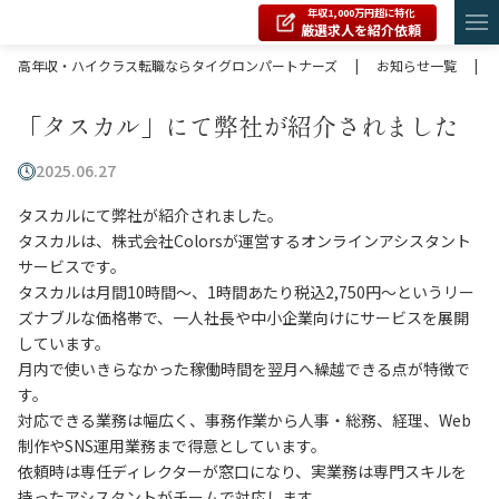
年収1,000万円超に特化
厳選求人を紹介依頼
高年収・ハイクラス転職ならタイグロンパートナーズ
|
お知らせ一覧
|
「タスカル」にて弊社が紹介されました
2025.06.27
タスカルにて弊社が紹介されました。
タスカルは、株式会社Colorsが運営するオンラインアシスタント
サービスです。
タスカルは月間10時間～、1時間あたり税込2,750円〜というリー
ズナブルな価格帯で、一人社長や中小企業向けにサービスを展開
しています。
月内で使いきらなかった稼働時間を翌月へ繰越できる点が特徴で
す。
対応できる業務は幅広く、事務作業から人事・総務、経理、Web
制作やSNS運用業務まで得意としています。
依頼時は専任ディレクターが窓口になり、実業務は専門スキルを
持ったアシスタントがチームで対応します。