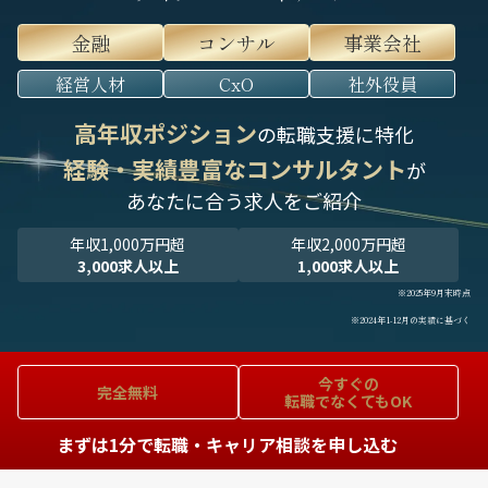
金融
コンサル
事業会社
経営人材
CxO
社外役員
高年収ポジション
の転職支援に特化
経験・実績豊富なコンサルタント
が
あなたに合う求人をご紹介
年収1,000万円超
年収2,000万円超
3,000求人以上
1,000求人以上
※2025年9月末時点
※2024年1-12月の実績に基づく
今すぐの
完全無料
転職でなくてもOK
まずは1分で転職・キャリア相談を申し込む