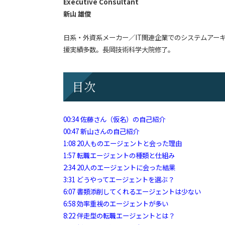
Executive Consultant
新山 雄俊
日系・外資系メーカー／IT関連企業でのシステムアー
援実績多数。長岡技術科学大院修了。
目次
00:34
佐藤さん（仮名）の自己紹介
00:47
新山さんの自己紹介
1:08
20人ものエージェントと会った理由
1:57
転職エージェントの種類と仕組み
2:34
20人のエージェントに会った結果
3:31
どうやってエージェントを選ぶ？
6:07
書類添削してくれるエージェントは少ない
6:58
効率重視のエージェントが多い
8:22
伴走型の転職エージェントとは？