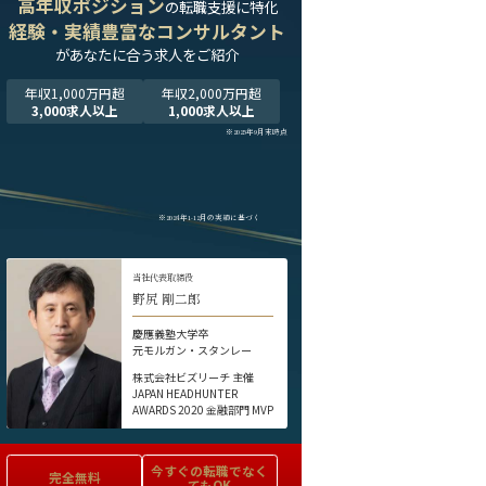
高年収ポジション
の転職支援に特化
経験・実績豊富なコンサルタント
が
あなたに合う求人をご紹介
年収1,000万円超
年収2,000万円超
3,000求人以上
1,000求人以上
※2025年9月末時点
※2024年1-12月の実績に基づく
当社代表取締役
野尻 剛二郎
慶應義塾大学卒
元モルガン・スタンレー
株式会社ビズリーチ 主催
JAPAN HEADHUNTER
AWARDS 2020 金融部門 MVP
今すぐの
転職でなく
完全無料
てもOK