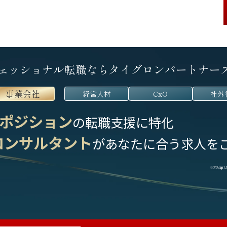
ェッショナル転職なら
タイグロンパートナー
事業会社
経営人材
CxO
社外
ポジション
の転職支援に特化
コンサルタント
が
あなたに合う求人を
※2024年