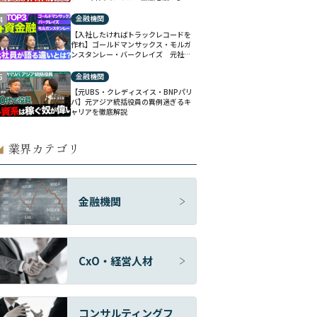
たエリート過ぎるキャリアを徹底解説
金融機関
4
【入社したければトラックレコードを
作れ】ゴールドマンサックス・モルガ
ンスタンレー・バークレイズ 元社員
が語る外資系投資銀行トップ3社の違い
金融機関
5
【元UBS・クレディスイス・BNPパリ
バ】元アジア統括役員の異例過ぎるキ
ャリアを徹底解説
業界カテゴリ
◢
金融機関
CxO・経営人材
コンサルティングフ