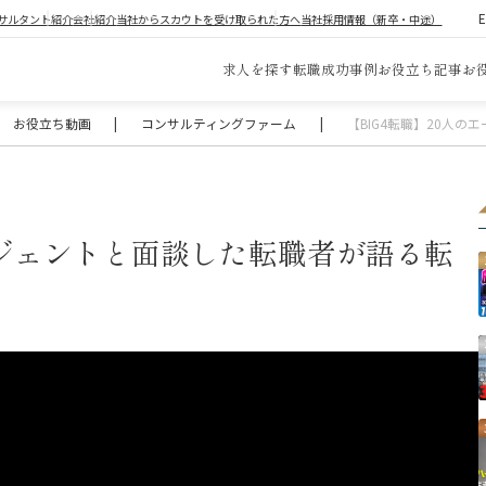
サルタント紹介
会社紹介
当社からスカウトを受け取られた方へ
当社採用情報（新卒・中途）
求人を探す
転職成功事例
お役立ち記事
お
お役立ち動画
|
コンサルティングファーム
|
【BIG4転職】20人
ージェントと面談した転職者が語る転