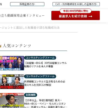
EN
採用企業の方
CxO・社外取締役をお探しの企業の方
年収1000万円超に特化
役立ち動画
採用企業インタビュー
→
厳選求人を紹介依頼
のエージェントと面談した転職者が語る転職成功法
人気コンテンツ
◢
コンサルティングファーム
1
【未経験→BIG4】30代未経験コンサル
転職のリアルを本人が暴露
コンサルティングファーム
2
外資戦略コンサルで生き残るための必
須スキルを元BCGが解説
金融機関
3
【15年以上、年収1億円超】東大・
MBA→BCG・ベイン・モルガンスタン
レー…外資コンサル・金融を渡り歩い