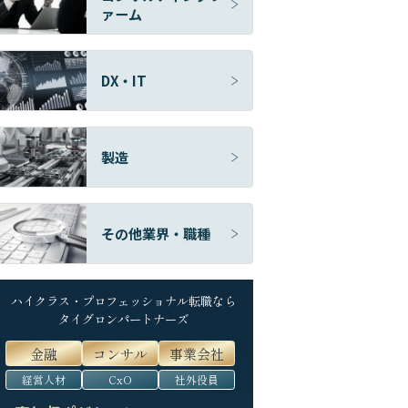
ァーム
DX・IT
製造
その他業界・職種
ハイクラス・プロフェッショナル転職なら
タイグロンパートナーズ
金融
コンサル
事業会社
経営人材
CxO
社外役員