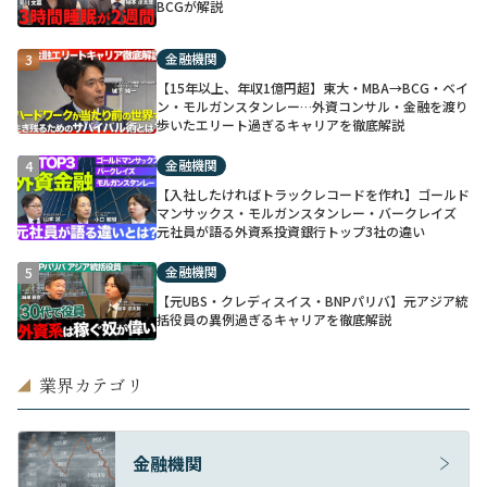
BCGが解説
金融機関
3
【15年以上、年収1億円超】東大・MBA→BCG・ベイ
ン・モルガンスタンレー…外資コンサル・金融を渡り
歩いたエリート過ぎるキャリアを徹底解説
金融機関
4
【入社したければトラックレコードを作れ】ゴールド
マンサックス・モルガンスタンレー・バークレイズ
元社員が語る外資系投資銀行トップ3社の違い
金融機関
5
【元UBS・クレディスイス・BNPパリバ】元アジア統
括役員の異例過ぎるキャリアを徹底解説
業界カテゴリ
◢
金融機関