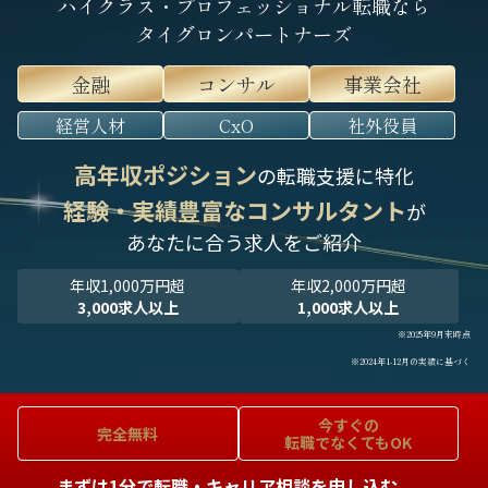
ハイクラス・プロフェッショナル転職なら
タイグロンパートナーズ
金融
コンサル
事業会社
経営人材
CxO
社外役員
高年収ポジション
の転職支援に特化
経験・実績豊富なコンサルタント
が
あなたに合う求人をご紹介
年収1,000万円超
年収2,000万円超
3,000求人以上
1,000求人以上
※2025年9月末時点
※2024年1-12月の実績に基づく
今すぐの
完全無料
転職でなくてもOK
まずは1分で転職・キャリア相談を申し込む