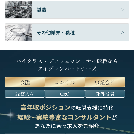
製造
その他業界・職種
ハイクラス・プロフェッショナル転職なら
タイグロンパートナーズ
金融
コンサル
事業会社
経営人材
CxO
社外役員
高年収ポジション
の転職支援に特化
経験・実績豊富なコンサルタント
が
あなたに合う求人をご紹介