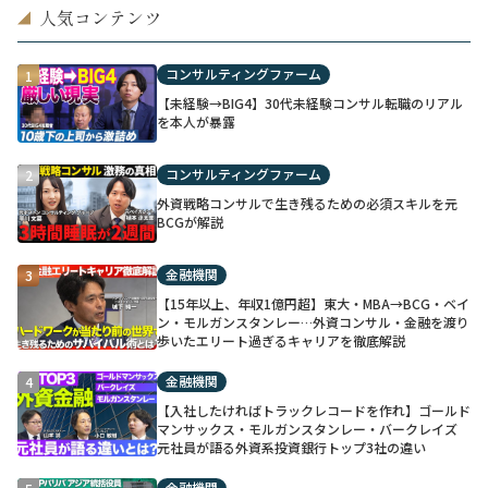
人気コンテンツ
◢
コンサルティングファーム
1
【未経験→BIG4】30代未経験コンサル転職のリアル
を本人が暴露
コンサルティングファーム
2
外資戦略コンサルで生き残るための必須スキルを元
BCGが解説
金融機関
3
【15年以上、年収1億円超】東大・MBA→BCG・ベイ
ン・モルガンスタンレー…外資コンサル・金融を渡り
歩いたエリート過ぎるキャリアを徹底解説
金融機関
4
【入社したければトラックレコードを作れ】ゴールド
マンサックス・モルガンスタンレー・バークレイズ
元社員が語る外資系投資銀行トップ3社の違い
金融機関