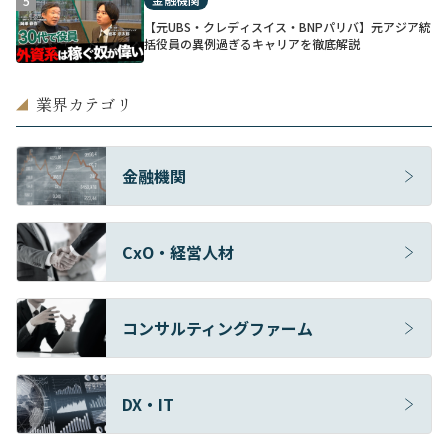
5
【元UBS・クレディスイス・BNPパリバ】元アジア統
括役員の異例過ぎるキャリアを徹底解説
業界カテゴリ
◢
金融機関
CxO・経営人材
コンサルティングファーム
DX・IT