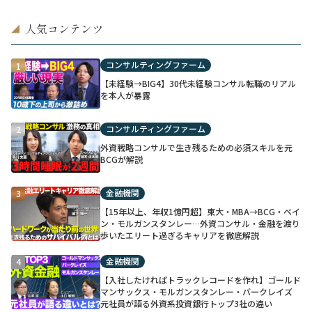
人気コンテンツ
◢
コンサルティングファーム
1
【未経験→BIG4】30代未経験コンサル転職のリアル
を本人が暴露
コンサルティングファーム
2
外資戦略コンサルで生き残るための必須スキルを元
BCGが解説
金融機関
3
【15年以上、年収1億円超】東大・MBA→BCG・ベイ
ン・モルガンスタンレー…外資コンサル・金融を渡り
歩いたエリート過ぎるキャリアを徹底解説
金融機関
4
【入社したければトラックレコードを作れ】ゴールド
マンサックス・モルガンスタンレー・バークレイズ
元社員が語る外資系投資銀行トップ3社の違い