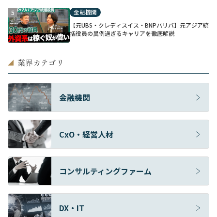
金融機関
5
【元UBS・クレディスイス・BNPパリバ】元アジア統
括役員の異例過ぎるキャリアを徹底解説
業界カテゴリ
◢
金融機関
CxO・経営人材
コンサルティングファーム
DX・IT