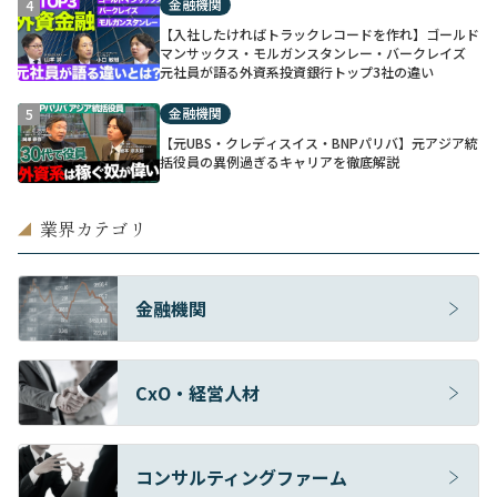
金融機関
4
【入社したければトラックレコードを作れ】ゴールド
マンサックス・モルガンスタンレー・バークレイズ
元社員が語る外資系投資銀行トップ3社の違い
金融機関
5
【元UBS・クレディスイス・BNPパリバ】元アジア統
括役員の異例過ぎるキャリアを徹底解説
業界カテゴリ
◢
金融機関
CxO・経営人材
コンサルティングファーム