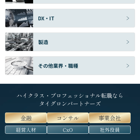
DX・IT
製造
その他業界・職種
ハイクラス・プロフェッショナル転職なら
タイグロンパートナーズ
金融
コンサル
事業会社
経営人材
CxO
社外役員