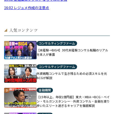
16:02 レジュメ作成の注意点
人気コンテンツ
◢
コンサルティングファーム
1
【未経験→BIG4】30代未経験コンサル転職のリアル
を本人が暴露
コンサルティングファーム
2
外資戦略コンサルで生き残るための必須スキルを元
BCGが解説
金融機関
3
【15年以上、年収1億円超】東大・MBA→BCG・ベイ
ン・モルガンスタンレー…外資コンサル・金融を渡り
歩いたエリート過ぎるキャリアを徹底解説