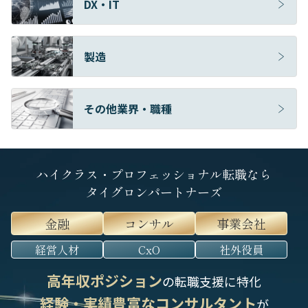
DX・IT
製造
その他業界・職種
ハイクラス・プロフェッショナル転職なら
タイグロンパートナーズ
金融
コンサル
事業会社
経営人材
CxO
社外役員
高年収ポジション
の転職支援に特化
経験・実績豊富なコンサルタント
が