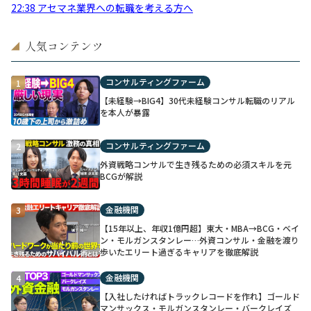
22:38 アセマネ業界への転職を考える方へ
人気コンテンツ
◢
コンサルティングファーム
1
【未経験→BIG4】30代未経験コンサル転職のリアル
を本人が暴露
コンサルティングファーム
2
外資戦略コンサルで生き残るための必須スキルを元
BCGが解説
金融機関
3
【15年以上、年収1億円超】東大・MBA→BCG・ベイ
ン・モルガンスタンレー…外資コンサル・金融を渡り
歩いたエリート過ぎるキャリアを徹底解説
金融機関
4
【入社したければトラックレコードを作れ】ゴールド
マンサックス・モルガンスタンレー・バークレイズ